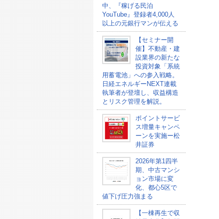
中、『稼げる民泊
YouTube』登録者4,000人
以上の元銀行マンが伝える
【セミナー開
催】不動産・建
設業界の新たな
投資対象「系統
用蓄電池」への参入戦略。
日経エネルギーNEXT連載
執筆者が登壇し、収益構造
とリスク管理を解説。
ポイントサービ
ス増量キャンペ
ーンを実施ー松
井証券
2026年第1四半
期、中古マンシ
ョン市場に変
化、都心5区で
値下げ圧力強まる
【一棟再生で収