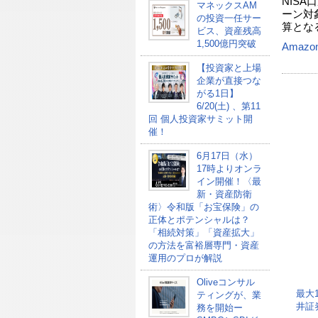
NIS
マネックスAM
ーン対
の投資一任サー
算とな
ビス、資産残高
1,500億円突破
Amazo
【投資家と上場
企業が直接つな
がる1日】
6/20(土) 、第11
回 個人投資家サミット開
催！
6月17日（水）
17時よりオンラ
イン開催！〈最
新・資産防衛
術〉令和版「お宝保険」の
正体とポテンシャルは？
「相続対策」「資産拡大」
の方法を富裕層専門・資産
運用のプロが解説
Oliveコンサル
最大
ティングが、業
井証
務を開始ー