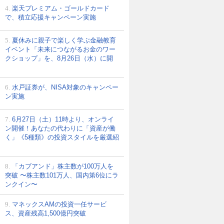
4.
楽天プレミアム・ゴールドカード
で、積立応援キャンペーン実施
5.
夏休みに親子で楽しく学ぶ金融教育
イベント「未来につながるお金のワー
クショップ」を、8月26日（水）に開
6.
水戸証券が、NISA対象のキャンペー
ン実施
7.
6月27日（土）11時より、オンライ
ン開催！あなたの代わりに「資産が働
く」《5種類》の投資スタイルを厳選紹
8.
「カブアンド」株主数が100万人を
突破 〜株主数101万人、国内第6位にラ
ンクイン〜
9.
マネックスAMの投資一任サービ
ス、資産残高1,500億円突破