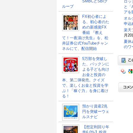
SMBCとSBIグ
ロッ
ループ
と「
アを
FX初心者によ
オル
る、初心者のた
申込総
めの新感覚FX
楽天
番組 『教え
月20
て！一夜漬け先生』を、松
夏休
井証券公式YouTubeチャン
のワ
ネルにて、配信開始
5万部を突破し
た、パックンに
よる子ども向け
お金と投資の
本、第二弾発売。クイズ
で、楽しくお金と投資を学
ぶ！「稼ぐ力」を身に着け
る！
預かり資産2兆
円を突破ーウェ
ルスナビ
【想定利回り年
率6.0%】投資