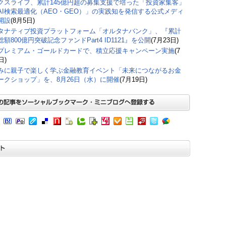
クスライフ、累計145億円超の募集支援で培った「投資家集客」
AI検索最適化（AEO・GEO）」の実践知を発信する公式メディ
開設
(8月5日)
タナティブ投資プラットフォーム「オルタナバンク」、『累計
額800億円突破記念ファンドPart4 ID1121』を公開
(7月23日)
プレミアム・ゴールドカードで、積立応援キャンペーン実施
(7
日)
みに親子で楽しく学ぶ金融教育イベント「未来につながるお金
ークショップ」を、8月26日（水）に開催
(7月19日)