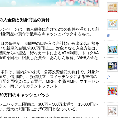
の入金額と対象商品の買付
ャンペーンは、個人顧客に向けて2つの条件を満たした顧
対象商品の買付手数料をキャッシュバックするもの。
催
つ目の条件が、期間中の口座入金合計額から出金合計額を
いた新規入金額が300万円以上。対象となる入金方法は、
機関からの振込、野村カードによるATM利用、トヨタAA
株式を同社に譲渡した資金、あんしん振替、WEB入金な
の条件は、国内外の株式・公募投資信託の買付で、対象外
積立、信用取引、投信積立、スイッチングによる投信の
介！
分配金再投資による買付、MRF、外貨MMF、マネーセレ
ラスト南アフリカランドファンド。
50万円のキャッシュバック
ュバック上限額は、300万～500万未満で、15,000円か
り、最大は1億円以上で50万円となっている。