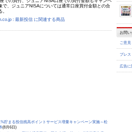
A口座での買付、ジュニアNISA口座での買付金額もキャンペ
象で、ジュニアNISAについては通常口座買付金額との合
る。
n.co.jp : 最新投信 に関連する商品
お問い
ご意見
プレス
広告に
1%貯まる投信残高ポイントサービス増量キャンペーン実施～松
券
(8月6日)