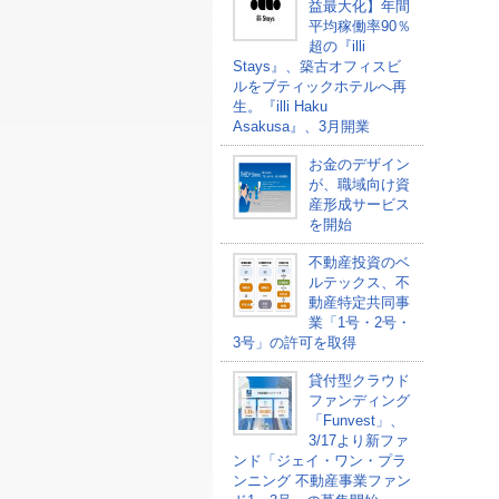
益最大化】年間
平均稼働率90％
超の『illi
Stays』、築古オフィスビ
ルをブティックホテルへ再
生。『illi Haku
Asakusa』、3月開業
お金のデザイン
が、職域向け資
産形成サービス
を開始
不動産投資のベ
ルテックス、不
動産特定共同事
業「1号・2号・
3号」の許可を取得
貸付型クラウド
ファンディング
「Funvest」、
3/17より新ファ
ンド「ジェイ・ワン・プラ
ンニング 不動産事業ファン