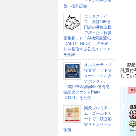
キャンペーン実
施～松井証券
ロックスライ
フ、累計145億
円超の募集支援
で培った「投資
家集客」と「AI検索最適化
（AEO・GEO）」の実践
知を発信する公式メディア
を開設
オルタナティブ
「資産
投資プラットフ
託買付
ォーム「オルタ
してい
ナバンク」、
『累計申込総額800億円突
破記念ファンドPart4
ID1121』を公開
楽天プレミア
ム・ゴールドカ
ードで、積立応
援キャンペーン
実施