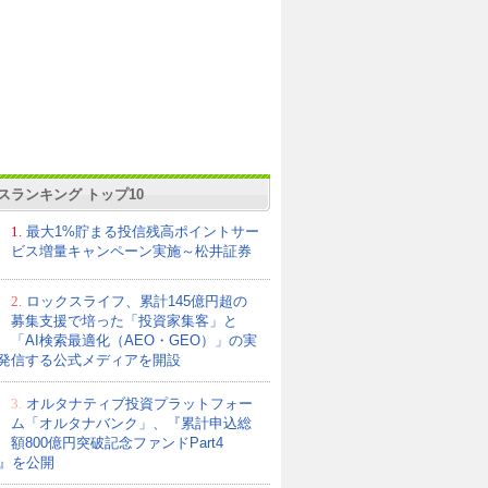
スランキング トップ10
1.
最大1%貯まる投信残高ポイントサー
ビス増量キャンペーン実施～松井証券
2.
ロックスライフ、累計145億円超の
募集支援で培った「投資家集客」と
「AI検索最適化（AEO・GEO）」の実
発信する公式メディアを開設
3.
オルタナティブ投資プラットフォー
ム「オルタナバンク」、『累計申込総
額800億円突破記念ファンドPart4
21』を公開