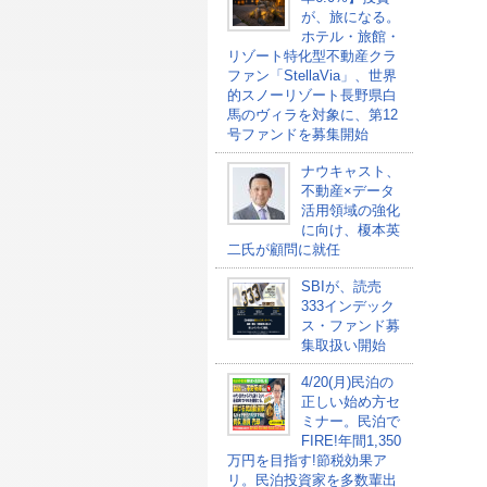
が、旅になる。
ホテル・旅館・
リゾート特化型不動産クラ
ファン「StellaVia」、世界
的スノーリゾート長野県白
馬のヴィラを対象に、第12
号ファンドを募集開始
ナウキャスト、
不動産×データ
活用領域の強化
に向け、榎本英
二氏が顧問に就任
SBIが、読売
333インデック
ス・ファンド募
集取扱い開始
4/20(月)民泊の
正しい始め方セ
ミナー。民泊で
FIRE!年間1,350
万円を目指す!節税効果ア
リ。民泊投資家を多数輩出