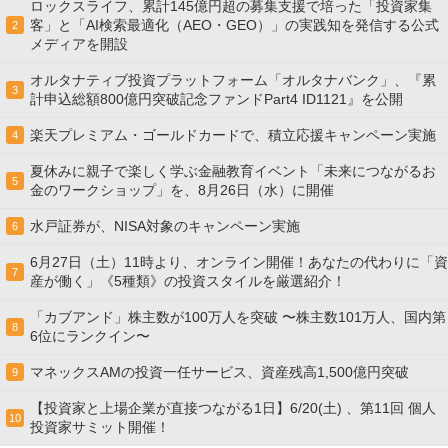
ロックスライフ、累計145億円超の募集支援で培った「投資家集
客」と「AI検索最適化（AEO・GEO）」の実践知を発信する公式
2
メディアを開設
オルタナティブ投資プラットフォーム「オルタナバンク」、『累
3
計申込総額800億円突破記念ファンドPart4 ID1121』を公開
楽天プレミアム・ゴールドカードで、積立応援キャンペーン実施
4
夏休みに親子で楽しく学ぶ金融教育イベント「未来につながるお
5
金のワークショップ」を、8月26日（水）に開催
水戸証券が、NISA対象のキャンペーン実施
6
6月27日（土）11時より、オンライン開催！あなたの代わりに「資
7
産が働く」《5種類》の投資スタイルを厳選紹介！
「カブアンド」株主数が100万人を突破 〜株主数101万人、国内第
8
6位にランクイン〜
マネックスAMの投資一任サービス、資産残高1,500億円突破
9
【投資家と上場企業が直接つながる1日】6/20(土) 、第11回 個人
10
投資家サミット開催！