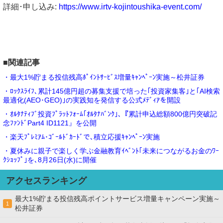
詳細･申し込み:
https://www.irtv-kojintoushika-event.com/
■関連記事
・最大1%貯まる投信残高ﾎﾟｲﾝﾄｻｰﾋﾞｽ増量ｷｬﾝﾍﾟｰﾝ実施～松井証券
・ﾛｯｸｽﾗｲﾌ､累計145億円超の募集支援で培った｢投資家集客｣と｢AI検索
最適化(AEO･GEO)｣の実践知を発信する公式ﾒﾃﾞｨｱを開設
・ｵﾙﾀﾅﾃｨﾌﾞ投資ﾌﾟﾗｯﾄﾌｫｰﾑ｢ｵﾙﾀﾅﾊﾞﾝｸ｣､『累計申込総額800億円突破記
念ﾌｧﾝﾄﾞPart4 ID1121』を公開
・楽天ﾌﾟﾚﾐｱﾑ･ｺﾞｰﾙﾄﾞｶｰﾄﾞで､積立応援ｷｬﾝﾍﾟｰﾝ実施
・夏休みに親子で楽しく学ぶ金融教育ｲﾍﾞﾝﾄ｢未来につながるお金のﾜｰ
ｸｼｮｯﾌﾟ｣を､8月26日(水)に開催
アクセスランキング
最大1%貯まる投信残高ポイントサービス増量キャンペーン実施～
1
松井証券