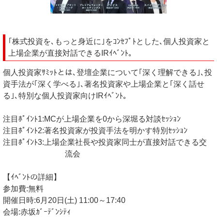
｢株式投資を､もっと身近に｣をｺﾝｾﾌﾟﾄとした､個人投資家と
上場企業が直接対話できるIRｲﾍﾞﾝﾄ｡
個人投資家ｻﾐｯﾄとは､登壇企業について｢深く理解できる｣､投
資手法が｢深く学べる｣､著名投資家や上場企業と｢深く話せ
る｣､特別な個人投資家向けIRｲﾍﾞﾝﾄ｡
注目ﾎﾟｲﾝﾄ1:MCが上場企業を0から深堀る対談ｾｯｼｮﾝ
注目ﾎﾟｲﾝﾄ2:著名投資家が投資手法を明かす特別ｾｯｼｮﾝ
注目ﾎﾟｲﾝﾄ3:上場企業社長や投資家同士が直接対話できる交
流会
【ｲﾍﾞﾝﾄの詳細】
参加費:無料
開催日時:6月20日(土) 11:00～17:40
会場:赤坂ｶﾞｰﾃﾞﾝｼﾃｨ