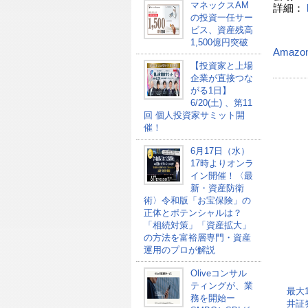
マネックスAM
詳細：
の投資一任サー
ビス、資産残高
1,500億円突破
Amazo
【投資家と上場
企業が直接つな
がる1日】
6/20(土) 、第11
回 個人投資家サミット開
催！
6月17日（水）
17時よりオンラ
イン開催！〈最
新・資産防衛
術〉令和版「お宝保険」の
正体とポテンシャルは？
「相続対策」「資産拡大」
の方法を富裕層専門・資産
運用のプロが解説
Oliveコンサル
ティングが、業
最大
務を開始ー
井証