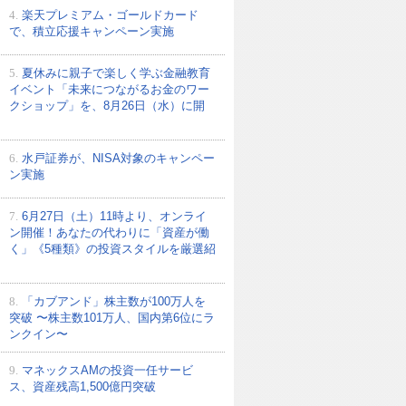
4.
楽天プレミアム・ゴールドカード
で、積立応援キャンペーン実施
5.
夏休みに親子で楽しく学ぶ金融教育
イベント「未来につながるお金のワー
クショップ」を、8月26日（水）に開
6.
水戸証券が、NISA対象のキャンペー
ン実施
7.
6月27日（土）11時より、オンライ
ン開催！あなたの代わりに「資産が働
く」《5種類》の投資スタイルを厳選紹
8.
「カブアンド」株主数が100万人を
突破 〜株主数101万人、国内第6位にラ
ンクイン〜
9.
マネックスAMの投資一任サービ
ス、資産残高1,500億円突破