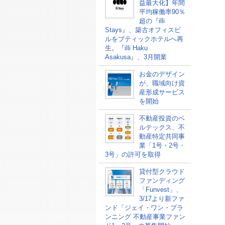
益最大化】年間
平均稼働率90％
超の『illi
Stays』、築古オフィスビ
ルをブティックホテルへ再
生。『illi Haku
Asakusa』、3月開業
お金のデザイン
が、職域向け資
産形成サービス
を開始
不動産投資のベ
ルテックス、不
動産特定共同事
業「1号・2号・
3号」の許可を取得
貸付型クラウド
ファンディング
「Funvest」、
3/17より新ファ
ンド「ジェイ・ワン・プラ
ンニング 不動産事業ファン