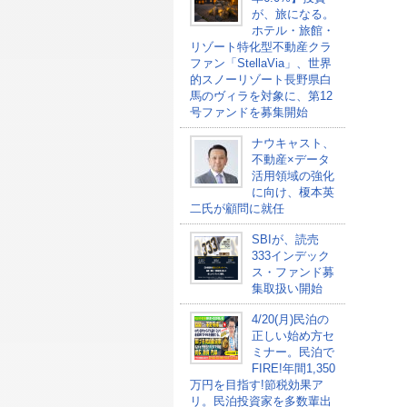
が、旅になる。
ホテル・旅館・
リゾート特化型不動産クラ
ファン「StellaVia」、世界
的スノーリゾート長野県白
馬のヴィラを対象に、第12
号ファンドを募集開始
ナウキャスト、
不動産×データ
活用領域の強化
に向け、榎本英
二氏が顧問に就任
SBIが、読売
333インデック
ス・ファンド募
集取扱い開始
4/20(月)民泊の
正しい始め方セ
ミナー。民泊で
FIRE!年間1,350
万円を目指す!節税効果ア
リ。民泊投資家を多数輩出