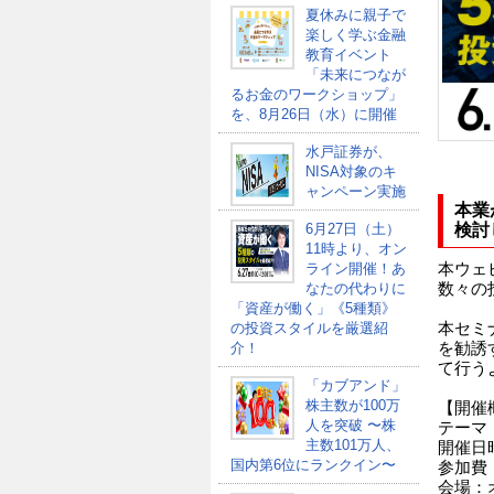
夏休みに親子で
楽しく学ぶ金融
教育イベント
「未来につなが
るお金のワークショップ」
を、8月26日（水）に開催
水戸証券が、
NISA対象のキ
ャンペーン実施
本業
6月27日（土）
検討
11時より、オン
ライン開催！あ
本ウェ
なたの代わりに
数々の
「資産が働く」《5種類》
の投資スタイルを厳選紹
本セミ
介！
を勧誘
て行う
「カブアンド」
株主数が100万
【開催
人を突破 〜株
テーマ
主数101万人、
開催日時
国内第6位にランクイン〜
参加費
会場：