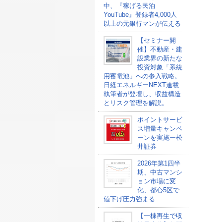
中、『稼げる民泊
YouTube』登録者4,000人
以上の元銀行マンが伝える
【セミナー開
催】不動産・建
設業界の新たな
投資対象「系統
用蓄電池」への参入戦略。
日経エネルギーNEXT連載
執筆者が登壇し、収益構造
とリスク管理を解説。
ポイントサービ
ス増量キャンペ
ーンを実施ー松
井証券
2026年第1四半
期、中古マンシ
ョン市場に変
化、都心5区で
値下げ圧力強まる
【一棟再生で収