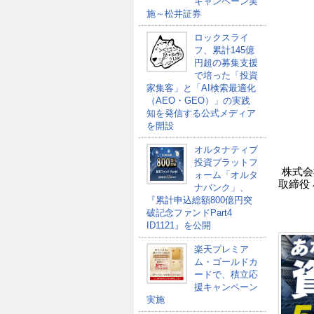
キャンペーン実
施～松井証券
ロックスライ
フ、累計145億
円超の募集支援
で培った「投資
家集客」と「AI検索最適化
（AEO・GEO）」の実践
知を発信する公式メディア
を開設
オルタナティブ
投資プラットフ
株式会
ォーム「オルタ
取締役
ナバンク」、
『累計申込総額800億円突
破記念ファンドPart4
ID1121』を公開
楽天プレミア
ム・ゴールドカ
ードで、積立応
援キャンペーン
実施