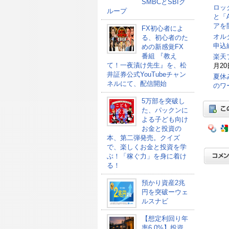
SMBCとSBIグ
ロッ
ループ
と「
アを
FX初心者によ
オル
る、初心者のた
申込総
めの新感覚FX
番組 『教え
楽天
て！一夜漬け先生』を、松
月20
井証券公式YouTubeチャン
夏休
ネルにて、配信開始
のワ
5万部を突破し
た、パックンに
よる子ども向け
お金と投資の
本、第二弾発売。クイズ
で、楽しくお金と投資を学
ぶ！「稼ぐ力」を身に着け
る！
預かり資産2兆
円を突破ーウェ
ルスナビ
【想定利回り年
率6.0%】投資