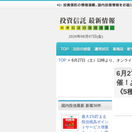
2026年08月07日(金)
TOP
>
6月27日（土）11時より、オン
6月
催！
《5
国内投信最新 新着30件
最大1%貯まる
投信残高ポイン
トサービス増量