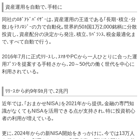
資産運用を自動で､手軽に
同社のﾛﾎﾞｱﾄﾞﾊﾞｲｻﾞｰは､資産運用の王道である｢長期･積立･分
散｣をﾃｸﾉﾛｼﾞｰの力で自動化｡世界約50ｶ国1万2,000銘柄に分散
投資し､資産配分の決定から発注､積立､ﾘﾊﾞﾗﾝｽ､税金最適化ま
で､すべて自動で行う｡
2016年7月に正式ﾘﾘｰｽし､ｽﾏﾎやPCから一人ひとりに合った運
用ﾌﾟﾗﾝを提案する手軽さから､20～50代の働く世代を中心に
利用されている｡
ﾘﾘｰｽから約9年9ｶ月で､2兆円
近年では､｢おまかせNISA｣を2021年から提供｡金融の専門知
識がなくてもNISAを活用できる点が支持され､特に投資初心
者の利用が増えている｡
更に､2024年からの新NISA開始をきっかけに､今では13万人