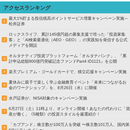
アクセスランキング
最大1%貯まる投信残高ポイントサービス増量キャンペーン実施～
1
松井証券
ロックスライフ、累計145億円超の募集支援で培った「投資家集
客」と「AI検索最適化（AEO・GEO）」の実践知を発信する公式
2
メディアを開設
オルタナティブ投資プラットフォーム「オルタナバンク」、『累
3
計申込総額800億円突破記念ファンドPart4 ID1121』を公開
楽天プレミアム・ゴールドカードで、積立応援キャンペーン実施
4
夏休みに親子で楽しく学ぶ金融教育イベント「未来につながるお
5
金のワークショップ」を、8月26日（水）に開催
水戸証券が、NISA対象のキャンペーン実施
6
6月27日（土）11時より、オンライン開催！あなたの代わりに「資
7
産が働く」《5種類》の投資スタイルを厳選紹介！
「カブアンド」株主数が100万人を突破 〜株主数101万人、国内第
8
6位にランクイン〜