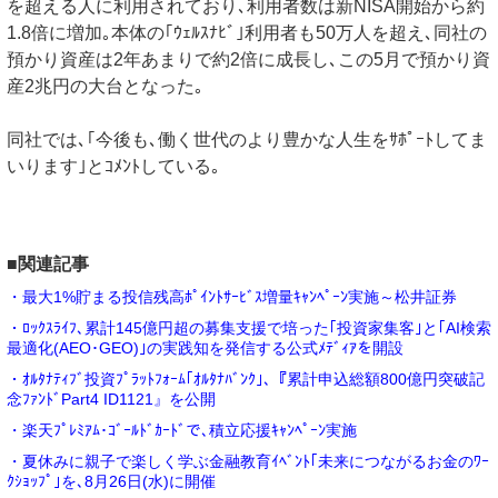
を超える人に利用されており､利用者数は新NISA開始から約
1.8倍に増加｡本体の｢ｳｪﾙｽﾅﾋﾞ｣利用者も50万人を超え､同社の
預かり資産は2年あまりで約2倍に成長し､この5月で預かり資
産2兆円の大台となった｡
同社では､｢今後も､働く世代のより豊かな人生をｻﾎﾟｰﾄしてま
いります｣とｺﾒﾝﾄしている｡
■関連記事
・最大1%貯まる投信残高ﾎﾟｲﾝﾄｻｰﾋﾞｽ増量ｷｬﾝﾍﾟｰﾝ実施～松井証券
・ﾛｯｸｽﾗｲﾌ､累計145億円超の募集支援で培った｢投資家集客｣と｢AI検索
最適化(AEO･GEO)｣の実践知を発信する公式ﾒﾃﾞｨｱを開設
・ｵﾙﾀﾅﾃｨﾌﾞ投資ﾌﾟﾗｯﾄﾌｫｰﾑ｢ｵﾙﾀﾅﾊﾞﾝｸ｣､『累計申込総額800億円突破記
念ﾌｧﾝﾄﾞPart4 ID1121』を公開
・楽天ﾌﾟﾚﾐｱﾑ･ｺﾞｰﾙﾄﾞｶｰﾄﾞで､積立応援ｷｬﾝﾍﾟｰﾝ実施
・夏休みに親子で楽しく学ぶ金融教育ｲﾍﾞﾝﾄ｢未来につながるお金のﾜｰ
ｸｼｮｯﾌﾟ｣を､8月26日(水)に開催