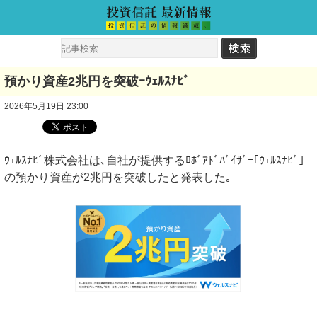
預かり資産2兆円を突破ｰｳｪﾙｽﾅﾋﾞ
2026年5月19日 23:00
ｳｪﾙｽﾅﾋﾞ株式会社は､自社が提供するﾛﾎﾞｱﾄﾞﾊﾞｲｻﾞｰ｢ｳｪﾙｽﾅﾋﾞ｣
の預かり資産が2兆円を突破したと発表した｡