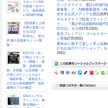
マネックスAM
ロックスライフ、累計145億
の投資一任サー
家集客」と「AI検索最適化（A
ビス、資産残高
信する公式メディアを開設
(8月
1,500億円突破
オルタナティブ投資プラットフ
【投資家と上場
ク」、『累計申込総額800億円突
企業が直接つな
ID1121』を公開
(7月23日)
がる1日】
楽天プレミアム・ゴールドカー
6/20(土) 、第11
ン実施
(7月20日)
回 個人投資家サミット開
夏休みに親子で楽しく学ぶ金融
催！
がるお金のワークショップ」を、
19日)
6月17日（水）
17時よりオンラ
イン開催！〈最
新・資産防衛
術〉令和版「お宝保険」の
正体とポテンシャルは？
「相続対策」「資産拡大」
の方法を富裕層専門・資産
運用のプロが解説
Oliveコンサル
ティングが、業
務を開始ー