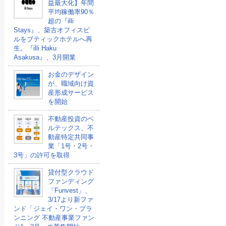
益最大化】年間
平均稼働率90％
超の『illi
Stays』、築古オフィスビ
ルをブティックホテルへ再
生。『illi Haku
Asakusa』、3月開業
お金のデザイン
が、職域向け資
産形成サービス
を開始
不動産投資のベ
ルテックス、不
動産特定共同事
業「1号・2号・
3号」の許可を取得
貸付型クラウド
ファンディング
「Funvest」、
3/17より新ファ
ンド「ジェイ・ワン・プラ
ンニング 不動産事業ファン