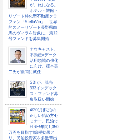
が、旅になる。
ホテル・旅館・
リゾート特化型不動産クラ
ファン「StellaVia」、世界
的スノーリゾート長野県白
馬のヴィラを対象に、第12
号ファンドを募集開始
ナウキャスト、
不動産×データ
活用領域の強化
に向け、榎本英
二氏が顧問に就任
SBIが、読売
333インデック
ス・ファンド募
集取扱い開始
4/20(月)民泊の
正しい始め方セ
ミナー。民泊で
FIRE!年間1,350
万円を目指す!節税効果ア
リ。民泊投資家を多数輩出