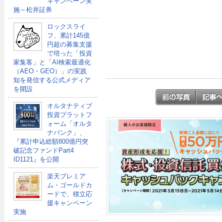
キャンペーン実
施～松井証券
ロックスライ
フ、累計145億
円超の募集支援
で培った「投資
家集客」と「AI検索最適化
（AEO・GEO）」の実践
知を発信する公式メディア
を開設
オルタナティブ
投資プラットフ
ォーム「オルタ
ナバンク」、
『累計申込総額800億円突
破記念ファンドPart4
ID1121』を公開
楽天プレミア
ム・ゴールドカ
ードで、積立応
援キャンペーン
実施