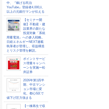
中、『稼げる民泊
YouTube』登録者4,000人
以上の元銀行マンが伝える
【セミナー開
催】不動産・建
設業界の新たな
投資対象「系統
用蓄電池」への参入戦略。
日経エネルギーNEXT連載
執筆者が登壇し、収益構造
とリスク管理を解説。
ポイントサービ
ス増量キャンペ
ーンを実施ー松
井証券
2026年第1四半
期、中古マンシ
ョン市場に変
化、都心5区で
値下げ圧力強まる
【一棟再生で収