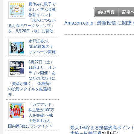
夏休みに親子で
楽しく学ぶ金融
教育イベント
「未来につなが
Amazon.co.jp : 最新投信 に
るお金のワークショップ」
を、8月26日（水）に開催
水戸証券が、
NISA対象のキ
ャンペーン実施
6月27日（土）
11時より、オン
ライン開催！あ
なたの代わりに
「資産が働く」《5種類》
の投資スタイルを厳選紹
介！
「カブアンド」
株主数が100万
人を突破 〜株
主数101万人、
国内第6位にランクイン〜
最大1%貯まる投信残高ポイン
実施～松井証券
(8月6日)