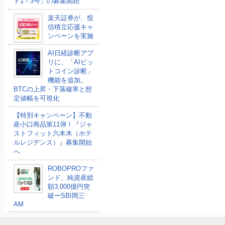
ド1－3号」の募集開始
楽天証券が、投
信積立応援キャ
ンペーンを実施
AI日経診断アプ
リに、「AIビッ
トコイン診断」
機能を追加。
BTCの上昇・下落確率と想
定値幅を可視化
【特別キャンペーン】不動
産小口商品第11弾！『ジャ
ストフィット六本木（ホテ
ルレジデンス）』募集開始
へ
ROBOPROファ
ンド、純資産総
額3,000億円突
破ーSBI岡三
AM