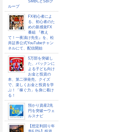
SMBCとSBIグ
ループ
FX初心者によ
る、初心者のた
めの新感覚FX
番組 『教え
て！一夜漬け先生』を、松
井証券公式YouTubeチャン
ネルにて、配信開始
5万部を突破し
た、パックンに
よる子ども向け
お金と投資の
本、第二弾発売。クイズ
で、楽しくお金と投資を学
ぶ！「稼ぐ力」を身に着け
る！
預かり資産2兆
円を突破ーウェ
ルスナビ
【想定利回り年
率6.0%】投資