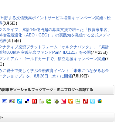
1%貯まる投信残高ポイントサービス増量キャンペーン実施～松
券
(8月6日)
クスライフ、累計145億円超の募集支援で培った「投資家集客」
AI検索最適化（AEO・GEO）」の実践知を発信する公式メディ
開設
(8月5日)
タナティブ投資プラットフォーム「オルタナバンク」、『累計
額800億円突破記念ファンドPart4 ID1121』を公開
(7月23日)
プレミアム・ゴールドカードで、積立応援キャンペーン実施
(7
日)
みに親子で楽しく学ぶ金融教育イベント「未来につながるお金
ークショップ」を、8月26日（水）に開催
(7月19日)