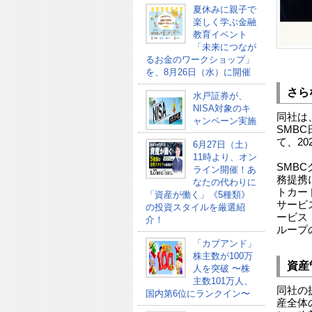
夏休みに親子で
楽しく学ぶ金融
教育イベント
「未来につなが
るお金のワークショップ」
を、8月26日（水）に開催
さら
水戸証券が、
NISA対象のキ
同社は
ャンペーン実施
SMB
て、20
6月27日（土）
11時より、オン
SMB
ライン開催！あ
務提携
なたの代わりに
トカー
「資産が働く」《5種類》
サービ
の投資スタイルを厳選紹
ービス
介！
ループ
「カブアンド」
株主数が100万
資産
人を突破 〜株
主数101万人、
同社の
国内第6位にランクイン〜
産全体