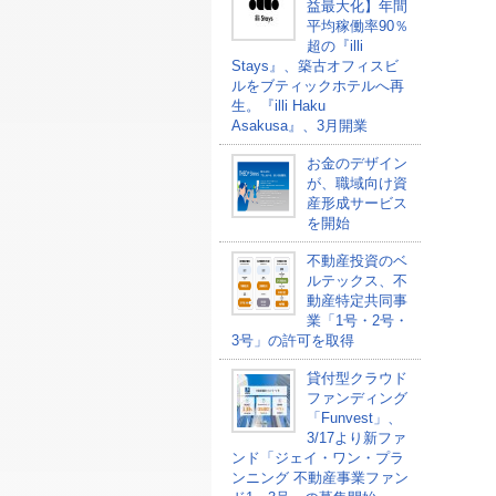
益最大化】年間
平均稼働率90％
超の『illi
Stays』、築古オフィスビ
ルをブティックホテルへ再
生。『illi Haku
Asakusa』、3月開業
お金のデザイン
が、職域向け資
産形成サービス
を開始
不動産投資のベ
ルテックス、不
動産特定共同事
業「1号・2号・
3号」の許可を取得
貸付型クラウド
ファンディング
「Funvest」、
3/17より新ファ
ンド「ジェイ・ワン・プラ
ンニング 不動産事業ファン