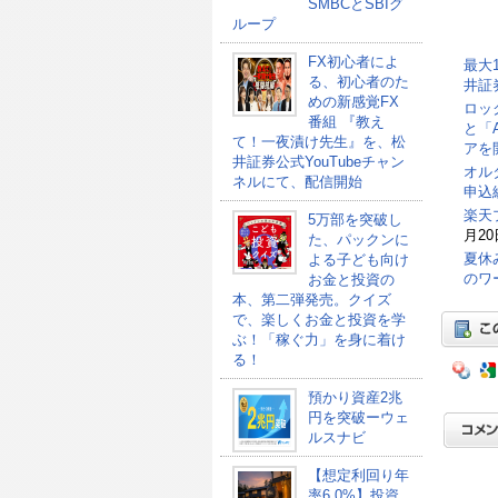
SMBCとSBIグ
ループ
FX初心者によ
最大
る、初心者のた
井証
めの新感覚FX
ロッ
番組 『教え
と「
て！一夜漬け先生』を、松
アを
井証券公式YouTubeチャン
オル
ネルにて、配信開始
申込総
楽天
5万部を突破し
月20
た、パックンに
夏休
よる子ども向け
のワ
お金と投資の
本、第二弾発売。クイズ
で、楽しくお金と投資を学
ぶ！「稼ぐ力」を身に着け
る！
預かり資産2兆
円を突破ーウェ
ルスナビ
【想定利回り年
率6.0%】投資