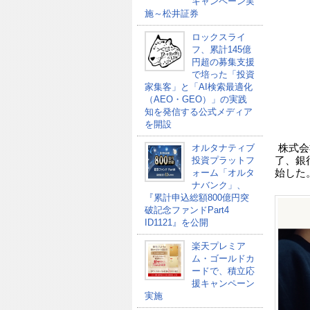
キャンペーン実
施～松井証券
ロックスライ
フ、累計145億
円超の募集支援
で培った「投資
家集客」と「AI検索最適化
（AEO・GEO）」の実践
知を発信する公式メディア
を開設
オルタナティブ
株式会
投資プラットフ
了、銀
ォーム「オルタ
始した
ナバンク」、
『累計申込総額800億円突
破記念ファンドPart4
ID1121』を公開
楽天プレミア
ム・ゴールドカ
ードで、積立応
援キャンペーン
実施