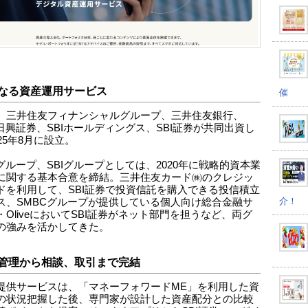
なる資産運用サービス
催
、三井住友フィナンシャルグループ、三井住友銀行、
C日興証券、SBIホールディングス、SBI証券が共同出資し
25年8月に設立。
Cグループ、SBIグループとしては、2020年に戦略的資本業
に関する基本合意を締結。三井住友カード㈱のクレジッ
ドを利用して、SBI証券で投資信託を購入できる投信積立
介！
ス、SMBCグループが提供している個人向け総合金融サ
・OliveにおいてSBI証券がネット部門を担うなど、両グ
の強みを活かしてきた。
管理から相談、取引まで完結
提供サービスは、「マネーフォワードME」を利用した資
の状況把握した後、専門家が設計した資産配分との比較