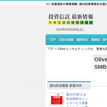
2026年08月08日(土)
TOP
>
Oliveコンサルティングが、業務を
Ol
SM
国内投信最新 新着30件
最大1%貯まる
投信残高ポイン
トサービス増量