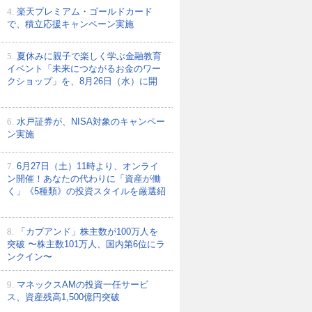
4.
楽天プレミアム・ゴールドカード
で、積立応援キャンペーン実施
5.
夏休みに親子で楽しく学ぶ金融教育
イベント「未来につながるお金のワー
クショップ」を、8月26日（水）に開
6.
水戸証券が、NISA対象のキャンペー
ン実施
7.
6月27日（土）11時より、オンライ
ン開催！あなたの代わりに「資産が働
く」《5種類》の投資スタイルを厳選紹
8.
「カブアンド」株主数が100万人を
突破 〜株主数101万人、国内第6位にラ
ンクイン〜
9.
マネックスAMの投資一任サービ
ス、資産残高1,500億円突破