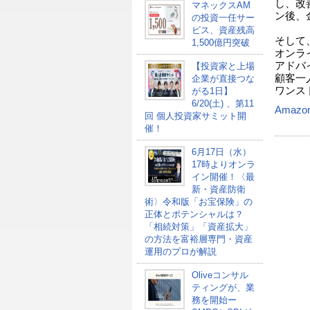
し、改
マネックスAM
ン後、
の投資一任サー
ビス、資産残高
そして
1,500億円突破
オンラ
アドバ
【投資家と上場
顧客一
企業が直接つな
ワンス
がる1日】
6/20(土) 、第11
Amazo
回 個人投資家サミット開
催！
6月17日（水）
17時よりオンラ
イン開催！〈最
新・資産防衛
術〉令和版「お宝保険」の
正体とポテンシャルは？
「相続対策」「資産拡大」
の方法を富裕層専門・資産
運用のプロが解説
Oliveコンサル
ティングが、業
務を開始ー