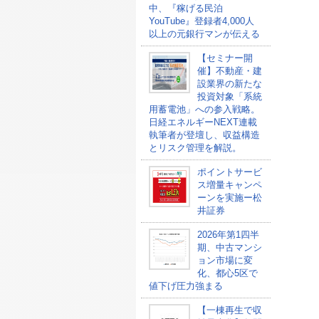
中、『稼げる民泊
YouTube』登録者4,000人
以上の元銀行マンが伝える
【セミナー開
催】不動産・建
設業界の新たな
投資対象「系統
用蓄電池」への参入戦略。
日経エネルギーNEXT連載
執筆者が登壇し、収益構造
とリスク管理を解説。
ポイントサービ
ス増量キャンペ
ーンを実施ー松
井証券
2026年第1四半
期、中古マンシ
ョン市場に変
化、都心5区で
値下げ圧力強まる
【一棟再生で収