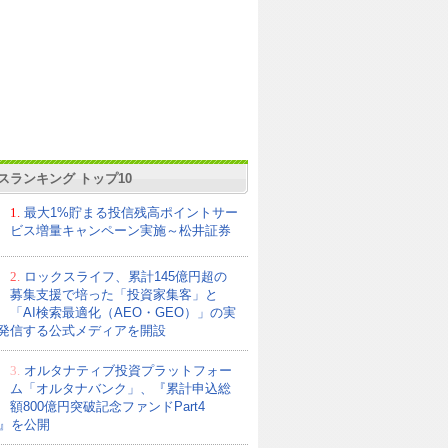
スランキング トップ10
1.
最大1%貯まる投信残高ポイントサー
ビス増量キャンペーン実施～松井証券
2.
ロックスライフ、累計145億円超の
募集支援で培った「投資家集客」と
「AI検索最適化（AEO・GEO）」の実
発信する公式メディアを開設
3.
オルタナティブ投資プラットフォー
ム「オルタナバンク」、『累計申込総
額800億円突破記念ファンドPart4
21』を公開