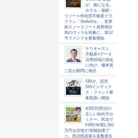
が、旅になる。
ホテル・旅館・
リゾート特化型不動産クラ
ファン「StellaVia」、世界
的スノーリゾート長野県白
馬のヴィラを対象に、第12
号ファンドを募集開始
ナウキャスト、
不動産×データ
活用領域の強化
に向け、榎本英
二氏が顧問に就任
SBIが、読売
333インデック
ス・ファンド募
集取扱い開始
4/20(月)民泊の
正しい始め方セ
ミナー。民泊で
FIRE!年間1,350
万円を目指す!節税効果ア
リ。民泊投資家を多数輩出