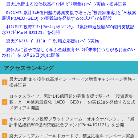
・最大1%貯まる投信残高ﾎﾟｲﾝﾄｻｰﾋﾞｽ増量ｷｬﾝﾍﾟｰﾝ実施～松井証券
・ﾛｯｸｽﾗｲﾌ､累計145億円超の募集支援で培った｢投資家集客｣と｢AI検索
最適化(AEO･GEO)｣の実践知を発信する公式ﾒﾃﾞｨｱを開設
・ｵﾙﾀﾅﾃｨﾌﾞ投資ﾌﾟﾗｯﾄﾌｫｰﾑ｢ｵﾙﾀﾅﾊﾞﾝｸ｣､『累計申込総額800億円突破記
念ﾌｧﾝﾄﾞPart4 ID1121』を公開
・楽天ﾌﾟﾚﾐｱﾑ･ｺﾞｰﾙﾄﾞｶｰﾄﾞで､積立応援ｷｬﾝﾍﾟｰﾝ実施
・夏休みに親子で楽しく学ぶ金融教育ｲﾍﾞﾝﾄ｢未来につながるお金のﾜｰ
ｸｼｮｯﾌﾟ｣を､8月26日(水)に開催
アクセスランキング
最大1%貯まる投信残高ポイントサービス増量キャンペーン実施～
1
松井証券
ロックスライフ、累計145億円超の募集支援で培った「投資家集
客」と「AI検索最適化（AEO・GEO）」の実践知を発信する公式
2
メディアを開設
オルタナティブ投資プラットフォーム「オルタナバンク」、『累
3
計申込総額800億円突破記念ファンドPart4 ID1121』を公開
楽天プレミアム・ゴールドカードで、積立応援キャンペーン実施
4