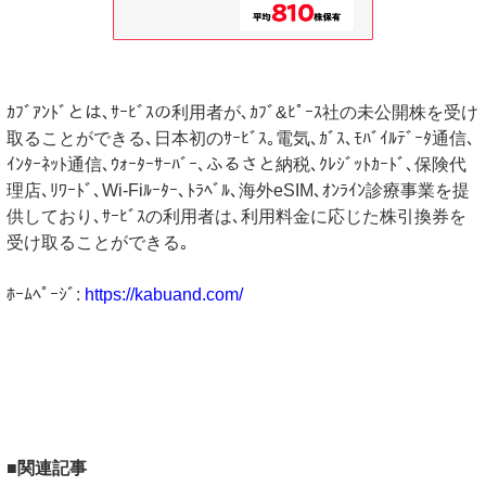
ｶﾌﾞｱﾝﾄﾞとは､ｻｰﾋﾞｽの利用者が､ｶﾌﾞ&ﾋﾟｰｽ社の未公開株を受け
取ることができる､日本初のｻｰﾋﾞｽ｡電気､ｶﾞｽ､ﾓﾊﾞｲﾙﾃﾞｰﾀ通信､
ｲﾝﾀｰﾈｯﾄ通信､ｳｫｰﾀｰｻｰﾊﾞｰ､ふるさと納税､ｸﾚｼﾞｯﾄｶｰﾄﾞ､保険代
理店､ﾘﾜｰﾄﾞ､Wi-Fiﾙｰﾀｰ､ﾄﾗﾍﾞﾙ､海外eSIM､ｵﾝﾗｲﾝ診療事業を提
供しており､ｻｰﾋﾞｽの利用者は､利用料金に応じた株引換券を
受け取ることができる｡
ﾎｰﾑﾍﾟｰｼﾞ:
https://kabuand.com/
■関連記事