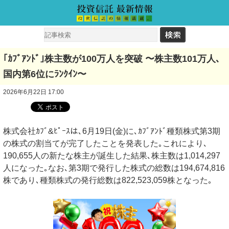
｢ｶﾌﾞｱﾝﾄﾞ｣株主数が100万人を突破 〜株主数101万人､
国内第6位にﾗﾝｸｲﾝ〜
2026年6月22日 17:00
株式会社ｶﾌﾞ&ﾋﾟｰｽは､6月19日(金)に､ｶﾌﾞｱﾝﾄﾞ種類株式第3期
の株式の割当てが完了したことを発表した｡これにより､
190,655人の新たな株主が誕生した結果､株主数は1,014,297
人になった｡なお､第3期で発行した株式の総数は194,674,816
株であり､種類株式の発行総数は822,523,059株となった｡