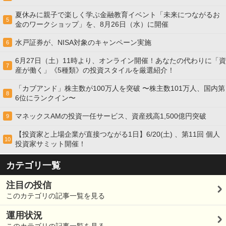
夏休みに親子で楽しく学ぶ金融教育イベント「未来につながるお
5
金のワークショップ」を、8月26日（水）に開催
水戸証券が、NISA対象のキャンペーン実施
6
6月27日（土）11時より、オンライン開催！あなたの代わりに「資
7
産が働く」《5種類》の投資スタイルを厳選紹介！
「カブアンド」株主数が100万人を突破 〜株主数101万人、国内第
8
6位にランクイン〜
マネックスAMの投資一任サービス、資産残高1,500億円突破
9
【投資家と上場企業が直接つながる1日】6/20(土) 、第11回 個人
10
投資家サミット開催！
カテゴリ一覧
注目の投信
このカテゴリの記事一覧を見る
運用状況