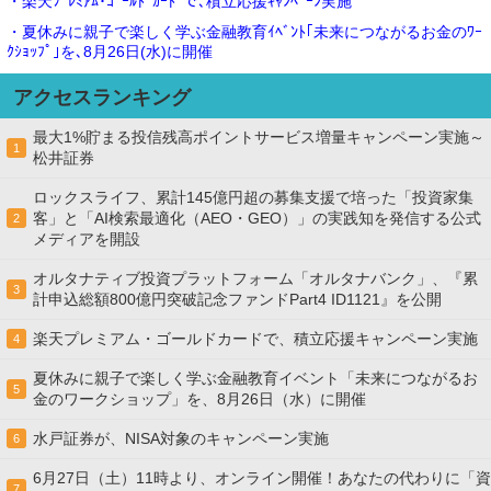
・楽天ﾌﾟﾚﾐｱﾑ･ｺﾞｰﾙﾄﾞｶｰﾄﾞで､積立応援ｷｬﾝﾍﾟｰﾝ実施
・夏休みに親子で楽しく学ぶ金融教育ｲﾍﾞﾝﾄ｢未来につながるお金のﾜｰ
ｸｼｮｯﾌﾟ｣を､8月26日(水)に開催
アクセスランキング
最大1%貯まる投信残高ポイントサービス増量キャンペーン実施～
1
松井証券
ロックスライフ、累計145億円超の募集支援で培った「投資家集
客」と「AI検索最適化（AEO・GEO）」の実践知を発信する公式
2
メディアを開設
オルタナティブ投資プラットフォーム「オルタナバンク」、『累
3
計申込総額800億円突破記念ファンドPart4 ID1121』を公開
楽天プレミアム・ゴールドカードで、積立応援キャンペーン実施
4
夏休みに親子で楽しく学ぶ金融教育イベント「未来につながるお
5
金のワークショップ」を、8月26日（水）に開催
水戸証券が、NISA対象のキャンペーン実施
6
6月27日（土）11時より、オンライン開催！あなたの代わりに「資
7