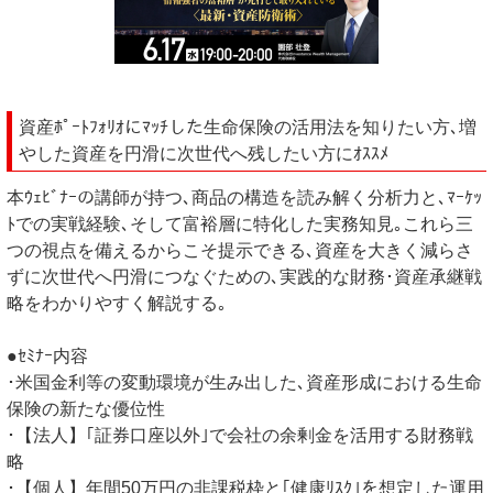
資産ﾎﾟｰﾄﾌｫﾘｵにﾏｯﾁした生命保険の活用法を知りたい方､増
やした資産を円滑に次世代へ残したい方にｵｽｽﾒ
本ｳｪﾋﾞﾅｰの講師が持つ､商品の構造を読み解く分析力と､ﾏｰｹｯ
ﾄでの実戦経験､そして富裕層に特化した実務知見｡これら三
つの視点を備えるからこそ提示できる､資産を大きく減らさ
ずに次世代へ円滑につなぐための､実践的な財務･資産承継戦
略をわかりやすく解説する｡
●ｾﾐﾅｰ内容
･米国金利等の変動環境が生み出した､資産形成における生命
保険の新たな優位性
･【法人】｢証券口座以外｣で会社の余剰金を活用する財務戦
略
･【個人】年間50万円の非課税枠と｢健康ﾘｽｸ｣を想定した運用