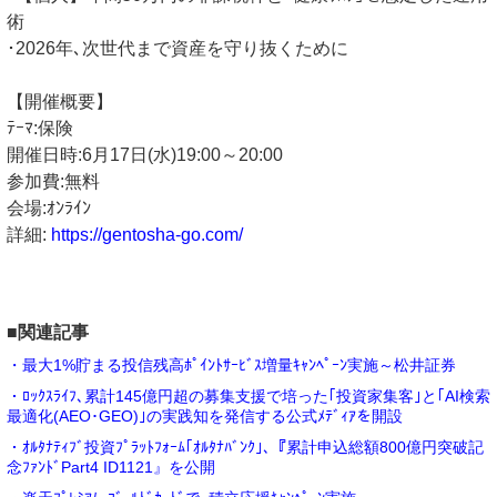
術
･2026年､次世代まで資産を守り抜くために
【開催概要】
ﾃｰﾏ:保険
開催日時:6月17日(水)19:00～20:00
参加費:無料
会場:ｵﾝﾗｲﾝ
詳細:
https://gentosha-go.com/
■関連記事
・最大1%貯まる投信残高ﾎﾟｲﾝﾄｻｰﾋﾞｽ増量ｷｬﾝﾍﾟｰﾝ実施～松井証券
・ﾛｯｸｽﾗｲﾌ､累計145億円超の募集支援で培った｢投資家集客｣と｢AI検索
最適化(AEO･GEO)｣の実践知を発信する公式ﾒﾃﾞｨｱを開設
・ｵﾙﾀﾅﾃｨﾌﾞ投資ﾌﾟﾗｯﾄﾌｫｰﾑ｢ｵﾙﾀﾅﾊﾞﾝｸ｣､『累計申込総額800億円突破記
念ﾌｧﾝﾄﾞPart4 ID1121』を公開