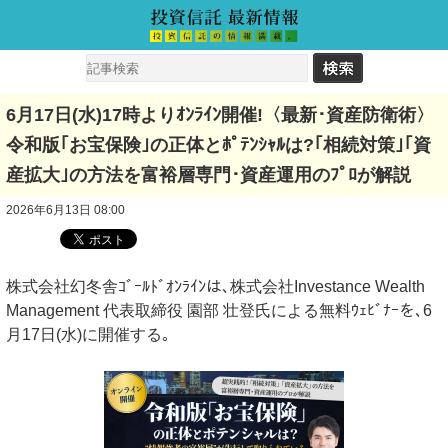
6月17日(水)17時よりｵﾝﾗｲﾝ開催!〈最新･資産防衛術〉
令和版｢お宝保険｣の正体とﾎﾟﾃﾝｼｬﾙは?｢相続対策｣｢資
産拡大｣の方法を富裕層専門･資産運用のﾌﾟﾛが解説
2026年6月13日 08:00
株式会社幻冬舎ｺﾞｰﾙﾄﾞｵﾝﾗｲﾝは､株式会社Investance Wealth
Management 代表取締役 園部 壮登氏による無料ｳｪﾋﾞﾅｰを､6
月17日(水)に開催する｡