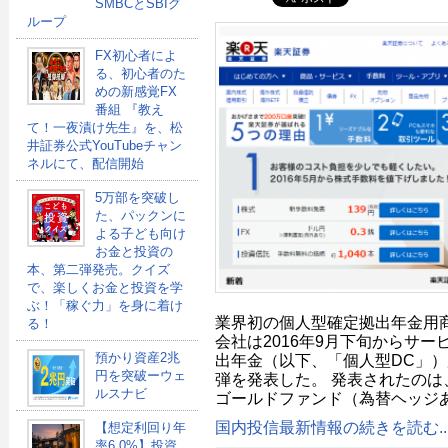
SMBCとSBIグ
ループ
FX初心者によ
る、初心者のた
めの新感覚FX
番組 『教え
て！一夜漬け先生』を、松
井証券公式YouTubeチャン
ネルにて、配信開始
5万部を突破し
た、パックンに
よる子ども向け
お金と投資の
本、第二弾発売。クイズ
で、楽しくお金と投資を学
ぶ！「稼ぐ力」を身に着け
業界初の個人型確定拠出年金用
る！
会社は2016年9月下旬からサ
預かり資産2兆
出年金（以下、「個人型DC」
円を突破ーウェ
弾を発表した。 発表されたのは
ルスナビ
ゴールドファンド（為替ヘッジ
国内投信最新情報の続きを読む..
【想定利回り年
率6.0%】投資