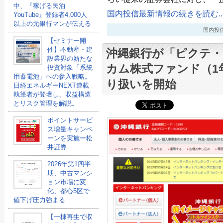
中、『稼げる民泊
国内投信最新情報の続きを読む..
YouTube』登録者4,000人
以上の元銀行マンが伝える
国内投信最新
【セミナー開
催】不動産・建
沖縄銀行が「ピクテ
設業界の新たな
カム株式ファンド（1
投資対象「系統
用蓄電池」への参入戦略。
り扱いを開始
日経エネルギーNEXT連載
執筆者が登壇し、収益構造
とリスク管理を解説。
ポイントサービ
ス増量キャンペ
ーンを実施ー松
井証券
2026年第1四半
期、中古マンシ
ョン市場に変
化、都心5区で
値下げ圧力強まる
【一棟再生で収