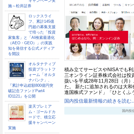
キャンペーン実
施～松井証券
ロックスライ
フ、累計145億
円超の募集支援
で培った「投資
家集客」と「AI検索最適化
（AEO・GEO）」の実践
知を発信する公式メディア
を開設
オルタナティブ
積み立てサービスやNISAでも
投資プラットフ
ォーム「オルタ
三オンライン証券株式会社は投
ナバンク」、
扱いを平成28年11月28日（月
『累計申込総額800億円突
た。 新たに追加されるのは大和
破記念ファンドPart4
進国株式ファンド」「ひとくふ
ID1121』を公開
国内投信最新情報の続きを読む..
楽天プレミア
国内投信最新
ム・ゴールドカ
ードで、積立応
援キャンペーン
実施