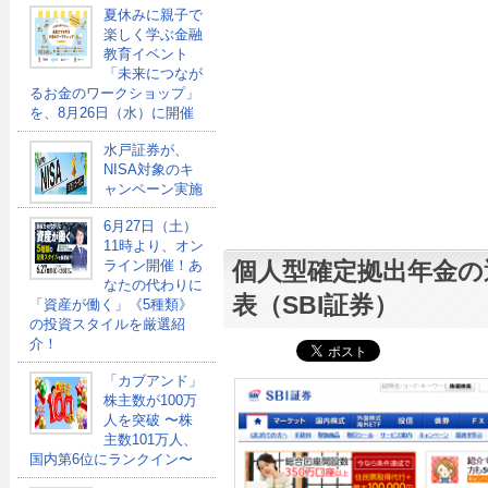
夏休みに親子で
楽しく学ぶ金融
教育イベント
「未来につなが
るお金のワークショップ」
を、8月26日（水）に開催
水戸証券が、
NISA対象のキ
ャンペーン実施
6月27日（土）
11時より、オン
ライン開催！あ
個人型確定拠出年金の
なたの代わりに
表（SBI証券）
「資産が働く」《5種類》
の投資スタイルを厳選紹
介！
「カブアンド」
株主数が100万
人を突破 〜株
主数101万人、
国内第6位にランクイン〜