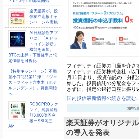
ド1－3号」の募集開始
楽天証券が、投
信積立応援キャ
ンペーンを実施
AI日経診断アプ
リに、「AIビッ
トコイン診断」
機能を追加。
BTCの上昇・下落確率と想
定値幅を可視化
フィデリティ証券の口座を介さ
フィデリティ証券株式会社（以
【特別キャンペーン】不動
産小口商品第11弾！『ジャ
月11日より、投資信託の「分配
ストフィット六本木（ホテ
始した。投資信託の分配金をフ
ルレジデンス）』募集開始
さずに、指定の銀行口座に振り
へ
国内投信最新情報の続きを読む..
ROBOPROファ
国内投信最新
ンド、純資産総
額3,000億円突
破ーSBI岡三
楽天証券がオリジナ
AM
の導入を発表