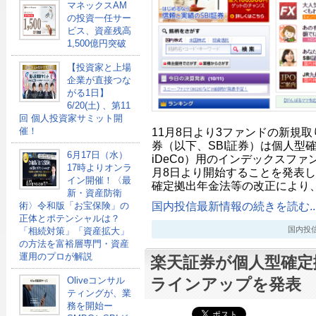
マネックスAM
の投資一任サー
ビス、資産残高
1,500億円突破
【投資家と上場
企業が直接つな
がる1日】
6/20(土) 、第11
回 個人投資家サミット開
催！
11月8日より3ファンドの新規取
券（以下、SBI証券）は個人型
6月17日（水）
iDeCo）用のインデックスファ
17時よりオンラ
月8日より開始することを発表した
イン開催！〈最
確定拠出年金法等の改正により、2
新・資産防衛
国内投信最新情報の続きを読む..
術〉令和版「お宝保険」の
正体とポテンシャルは？
国内投信最新
「相続対策」「資産拡大」
の方法を富裕層専門・資産
運用のプロが解説
楽天証券が個人型確定
Oliveコンサル
ラインアップを発表
ティングが、業
務を開始ー