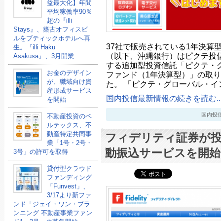
益最大化】年間
平均稼働率90％
超の『illi
Stays』、築古オフィスビ
ルをブティックホテルへ再
37社で販売されている1年決算
生。『illi Haku
（以下、沖縄銀行）はピクテ投
Asakusa』、3月開業
する追加型投資信託「ピクテ・
お金のデザイン
ファンド（1年決算型）」の取り
が、職域向け資
た。 「ピクテ・グローバル・イ
産形成サービス
国内投信最新情報の続きを読む..
を開始
国内投信最新
不動産投資のベ
ルテックス、不
動産特定共同事
フィデリティ証券が投
業「1号・2号・
動振込サービスを開始
3号」の許可を取得
貸付型クラウド
ファンディング
「Funvest」、
3/17より新ファ
ンド「ジェイ・ワン・プラ
ンニング 不動産事業ファン