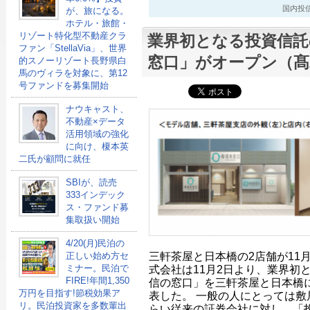
国内投信最新
が、旅になる。
ホテル・旅館・
リゾート特化型不動産クラ
業界初となる投資信託
ファン「StellaVia」、世界
窓口」がオープン（髙
的スノーリゾート長野県白
馬のヴィラを対象に、第12
号ファンドを募集開始
ナウキャスト、
不動産×データ
活用領域の強化
に向け、榎本英
二氏が顧問に就任
SBIが、読売
333インデック
ス・ファンド募
集取扱い開始
4/20(月)民泊の
三軒茶屋と日本橋の2店舗が11
正しい始め方セ
ミナー。民泊で
式会社は11月2日より、業界初
FIRE!年間1,350
信の窓口」を三軒茶屋と日本橋
万円を目指す!節税効果ア
表した。 一般の人にとっては敷
リ。民泊投資家を多数輩出
らい従来の証券会社に対し、「