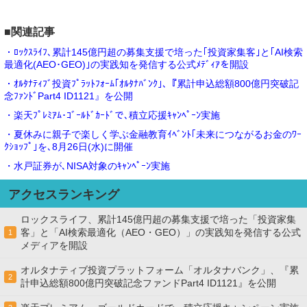
■関連記事
・ﾛｯｸｽﾗｲﾌ､累計145億円超の募集支援で培った｢投資家集客｣と｢AI検索
最適化(AEO･GEO)｣の実践知を発信する公式ﾒﾃﾞｨｱを開設
・ｵﾙﾀﾅﾃｨﾌﾞ投資ﾌﾟﾗｯﾄﾌｫｰﾑ｢ｵﾙﾀﾅﾊﾞﾝｸ｣､『累計申込総額800億円突破記
念ﾌｧﾝﾄﾞPart4 ID1121』を公開
・楽天ﾌﾟﾚﾐｱﾑ･ｺﾞｰﾙﾄﾞｶｰﾄﾞで､積立応援ｷｬﾝﾍﾟｰﾝ実施
・夏休みに親子で楽しく学ぶ金融教育ｲﾍﾞﾝﾄ｢未来につながるお金のﾜｰ
ｸｼｮｯﾌﾟ｣を､8月26日(水)に開催
・水戸証券が､NISA対象のｷｬﾝﾍﾟｰﾝ実施
アクセスランキング
ロックスライフ、累計145億円超の募集支援で培った「投資家集
客」と「AI検索最適化（AEO・GEO）」の実践知を発信する公式
1
メディアを開設
オルタナティブ投資プラットフォーム「オルタナバンク」、『累
2
計申込総額800億円突破記念ファンドPart4 ID1121』を公開