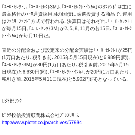
｢ﾕｰﾛ･ｾﾚｸﾄ｣､｢ﾕｰﾛ･ｾﾚｸﾄ3M｣､｢ﾕｰﾛ･ｾﾚｸﾄ･ｲﾝｶﾑ｣の3ﾌｧﾝﾄﾞは主に
最高格付のﾕｰﾛ通貨採用国の国債に厳選投資する商品で､運用
はﾌｧﾐﾘｰﾌｧﾝﾄﾞ方式で行われる｡決算日はそれぞれ､｢ﾕｰﾛ･ｾﾚｸﾄ｣
が毎月15日､｢ﾕｰﾛ･ｾﾚｸﾄ3M｣が2､5､8､11月の各15日､｢ﾕｰﾛ･ｾﾚｸ
ﾄ･ｲﾝｶﾑ｣が毎月10日だ｡
直近の分配金および設定来の分配金実績は｢ﾕｰﾛ･ｾﾚｸﾄ｣が25円
(1万口あたり､税引き前､2015年5月15日現在)と6,989円(同)､
｢ﾕｰﾛ･ｾﾚｸﾄ3M｣が80円(1万口あたり､税引き前､2015年5月15
日現在)と6,630円(同)､｢ﾕｰﾛ･ｾﾚｸﾄ･ｲﾝｶﾑ｣が20円(1万口あたり､
税引き前､2015年5月11日現在)と5,902円(同)となっている｡
外部ﾘﾝｸ
ﾋﾟｸﾃ投信投資顧問株式会社ﾌﾟﾚｽﾘﾘｰｽ
http://www.pictet.co.jp/archives/57984