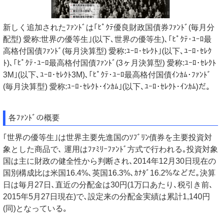
新しく追加されたﾌｧﾝﾄﾞは｢ﾋﾟｸﾃ優良財政国債券ﾌｧﾝﾄﾞ(毎月分
配型) 愛称:世界の優等生｣(以下､世界の優等生)､｢ﾋﾟｸﾃ･ﾕｰﾛ最
高格付国債ﾌｧﾝﾄﾞ(毎月決算型) 愛称:ﾕｰﾛ･ｾﾚｸﾄ｣(以下､ﾕｰﾛ･ｾﾚｸ
ﾄ)､｢ﾋﾟｸﾃ･ﾕｰﾛ最高格付国債ﾌｧﾝﾄﾞ(3ヶ月決算型) 愛称:ﾕｰﾛ･ｾﾚｸﾄ
3M｣(以下､ﾕｰﾛ･ｾﾚｸﾄ3M)､｢ﾋﾟｸﾃ･ﾕｰﾛ最高格付国債ｲﾝｶﾑ･ﾌｧﾝﾄﾞ
(毎月決算型) 愛称:ﾕｰﾛ･ｾﾚｸﾄ･ｲﾝｶﾑ｣(以下､ﾕｰﾛ･ｾﾚｸﾄ･ｲﾝｶﾑ)だ｡
各ﾌｧﾝﾄﾞの概要
｢世界の優等生｣は世界主要先進国のｿﾌﾞﾘﾝ債券を主要投資対
象とした商品で､ 運用はﾌｧﾐﾘｰﾌｧﾝﾄﾞ方式で行われる｡投資対象
国は主に財政の健全性から判断され､2014年12月30日現在の
国別構成比は米国16.4%､英国16.3%､ｶﾅﾀﾞ16.2%などだ｡決算
日は毎月27日､直近の分配金は30円(1万口あたり､税引き前､
2015年5月27日現在)で､設定来の分配金実績は累計1,140円
(同)となっている｡