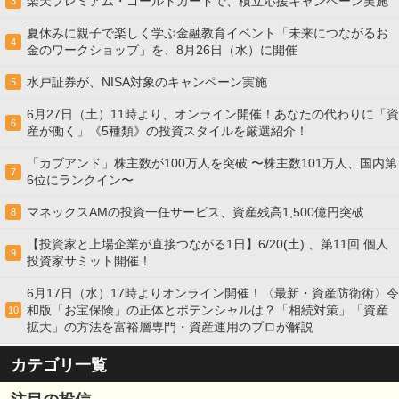
楽天プレミアム・ゴールドカードで、積立応援キャンペーン実施
3
夏休みに親子で楽しく学ぶ金融教育イベント「未来につながるお
4
金のワークショップ」を、8月26日（水）に開催
水戸証券が、NISA対象のキャンペーン実施
5
6月27日（土）11時より、オンライン開催！あなたの代わりに「資
6
産が働く」《5種類》の投資スタイルを厳選紹介！
「カブアンド」株主数が100万人を突破 〜株主数101万人、国内第
7
6位にランクイン〜
マネックスAMの投資一任サービス、資産残高1,500億円突破
8
【投資家と上場企業が直接つながる1日】6/20(土) 、第11回 個人
9
投資家サミット開催！
6月17日（水）17時よりオンライン開催！〈最新・資産防衛術〉令
和版「お宝保険」の正体とポテンシャルは？「相続対策」「資産
10
拡大」の方法を富裕層専門・資産運用のプロが解説
カテゴリ一覧