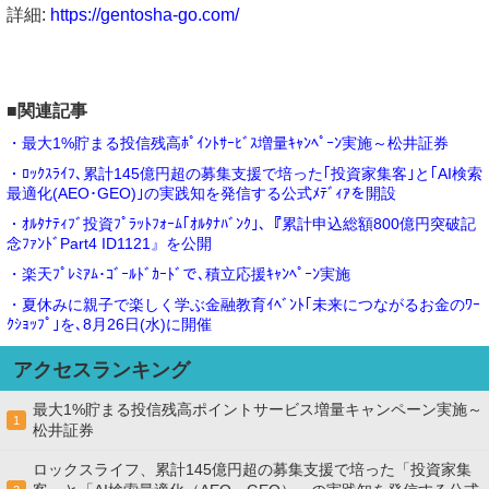
詳細:
https://gentosha-go.com/
■関連記事
・最大1%貯まる投信残高ﾎﾟｲﾝﾄｻｰﾋﾞｽ増量ｷｬﾝﾍﾟｰﾝ実施～松井証券
・ﾛｯｸｽﾗｲﾌ､累計145億円超の募集支援で培った｢投資家集客｣と｢AI検索
最適化(AEO･GEO)｣の実践知を発信する公式ﾒﾃﾞｨｱを開設
・ｵﾙﾀﾅﾃｨﾌﾞ投資ﾌﾟﾗｯﾄﾌｫｰﾑ｢ｵﾙﾀﾅﾊﾞﾝｸ｣､『累計申込総額800億円突破記
念ﾌｧﾝﾄﾞPart4 ID1121』を公開
・楽天ﾌﾟﾚﾐｱﾑ･ｺﾞｰﾙﾄﾞｶｰﾄﾞで､積立応援ｷｬﾝﾍﾟｰﾝ実施
・夏休みに親子で楽しく学ぶ金融教育ｲﾍﾞﾝﾄ｢未来につながるお金のﾜｰ
ｸｼｮｯﾌﾟ｣を､8月26日(水)に開催
アクセスランキング
最大1%貯まる投信残高ポイントサービス増量キャンペーン実施～
1
松井証券
ロックスライフ、累計145億円超の募集支援で培った「投資家集