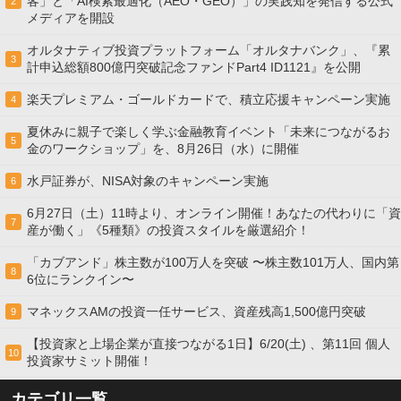
客」と「AI検索最適化（AEO・GEO）」の実践知を発信する公式
2
メディアを開設
オルタナティブ投資プラットフォーム「オルタナバンク」、『累
3
計申込総額800億円突破記念ファンドPart4 ID1121』を公開
楽天プレミアム・ゴールドカードで、積立応援キャンペーン実施
4
夏休みに親子で楽しく学ぶ金融教育イベント「未来につながるお
5
金のワークショップ」を、8月26日（水）に開催
水戸証券が、NISA対象のキャンペーン実施
6
6月27日（土）11時より、オンライン開催！あなたの代わりに「資
7
産が働く」《5種類》の投資スタイルを厳選紹介！
「カブアンド」株主数が100万人を突破 〜株主数101万人、国内第
8
6位にランクイン〜
マネックスAMの投資一任サービス、資産残高1,500億円突破
9
【投資家と上場企業が直接つながる1日】6/20(土) 、第11回 個人
10
投資家サミット開催！
カテゴリ一覧