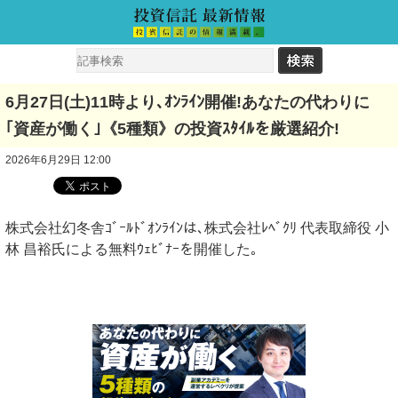
6月27日(土)11時より､ｵﾝﾗｲﾝ開催!あなたの代わりに
｢資産が働く｣《5種類》の投資ｽﾀｲﾙを厳選紹介!
2026年6月29日 12:00
株式会社幻冬舎ｺﾞｰﾙﾄﾞｵﾝﾗｲﾝは､株式会社ﾚﾍﾞｸﾘ 代表取締役 ⼩
林 昌裕氏による無料ｳｪﾋﾞﾅｰを開催した｡