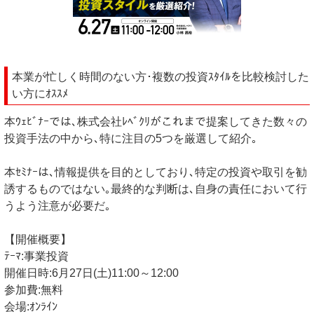
本業が忙しく時間のない方･複数の投資ｽﾀｲﾙを比較検討した
い方にｵｽｽﾒ
本ｳｪﾋﾞﾅｰでは､株式会社ﾚﾍﾞｸﾘがこれまで提案してきた数々の
投資手法の中から､特に注目の5つを厳選して紹介｡
本ｾﾐﾅｰは､情報提供を目的としており､特定の投資や取引を勧
誘するものではない｡最終的な判断は､自身の責任において行
うよう注意が必要だ｡
【開催概要】
ﾃｰﾏ:事業投資
開催日時:6月27日(土)11:00～12:00
参加費:無料
会場:ｵﾝﾗｲﾝ