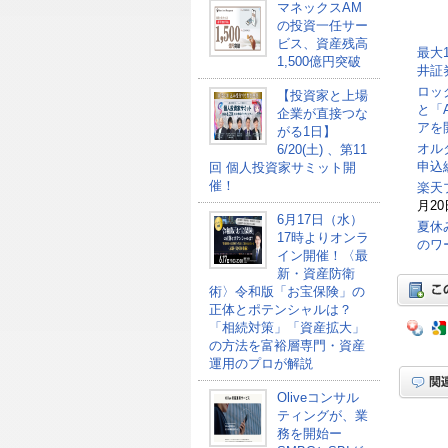
マネックスAM
の投資一任サー
ビス、資産残高
最大
1,500億円突破
井証
ロッ
【投資家と上場
と「
企業が直接つな
アを
がる1日】
オル
6/20(土) 、第11
申込総
回 個人投資家サミット開
催！
楽天
月20
6月17日（水）
夏休
17時よりオンラ
のワ
イン開催！〈最
新・資産防衛
術〉令和版「お宝保険」の
正体とポテンシャルは？
「相続対策」「資産拡大」
の方法を富裕層専門・資産
運用のプロが解説
Oliveコンサル
ティングが、業
務を開始ー