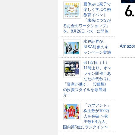
夏休みに親子で
楽しく学ぶ金融
教育イベント
「未来につなが
るお金のワークショップ」
を、8月26日（水）に開催
水戸証券が、
Amazo
NISA対象のキ
ャンペーン実施
6月27日（土）
11時より、オン
ライン開催！あ
なたの代わりに
「資産が働く」《5種類》
の投資スタイルを厳選紹
介！
「カブアンド」
株主数が100万
人を突破 〜株
主数101万人、
国内第6位にランクイン〜