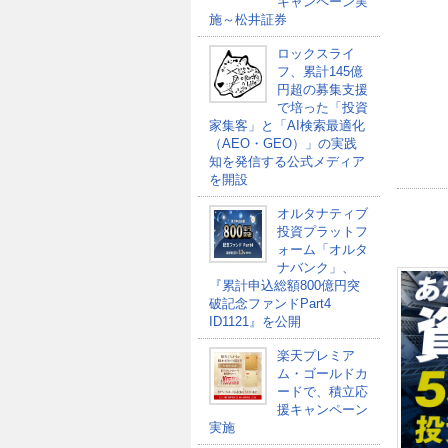
キャンペーン実
施～松井証券
ロックスライ
フ、累計145億
円超の募集支援
で培った「投資
家集客」と「AI検索最適化
（AEO・GEO）」の実践
知を発信する公式メディア
を開設
オルタナティブ
投資プラットフ
ォーム「オルタ
ナバンク」、
『累計申込総額800億円突
破記念ファンドPart4
ID1121』を公開
楽天プレミア
ム・ゴールドカ
ードで、積立応
援キャンペーン
実施