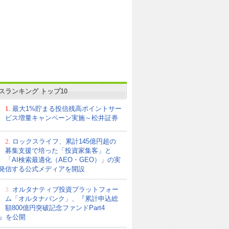
スランキング トップ10
1.
最大1%貯まる投信残高ポイントサー
ビス増量キャンペーン実施～松井証券
2.
ロックスライフ、累計145億円超の
募集支援で培った「投資家集客」と
「AI検索最適化（AEO・GEO）」の実
発信する公式メディアを開設
3.
オルタナティブ投資プラットフォー
ム「オルタナバンク」、『累計申込総
額800億円突破記念ファンドPart4
21』を公開