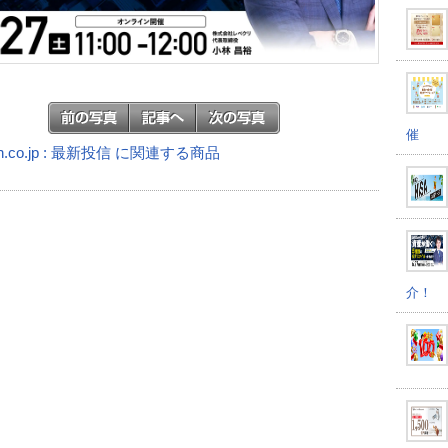
催
n.co.jp : 最新投信 に関連する商品
介！