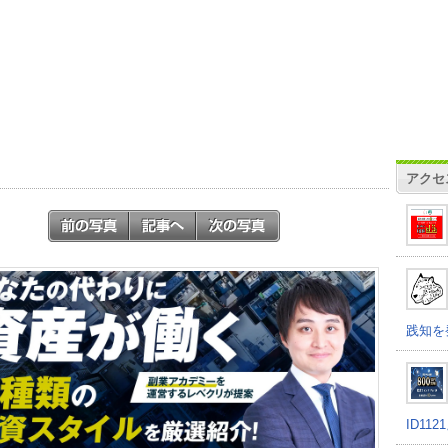
アクセ
践知を
ID11