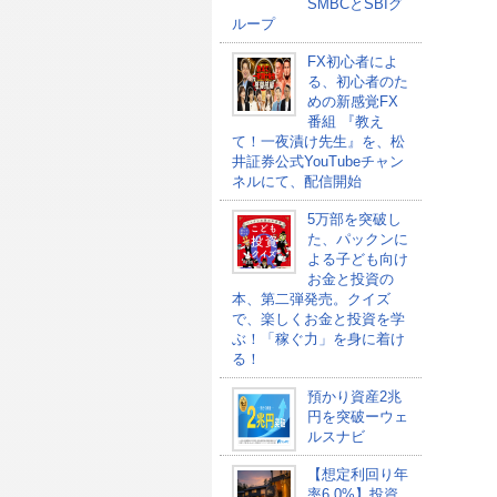
SMBCとSBIグ
ループ
FX初心者によ
る、初心者のた
めの新感覚FX
番組 『教え
て！一夜漬け先生』を、松
井証券公式YouTubeチャン
ネルにて、配信開始
5万部を突破し
た、パックンに
よる子ども向け
お金と投資の
本、第二弾発売。クイズ
で、楽しくお金と投資を学
ぶ！「稼ぐ力」を身に着け
る！
預かり資産2兆
円を突破ーウェ
ルスナビ
【想定利回り年
率6.0%】投資