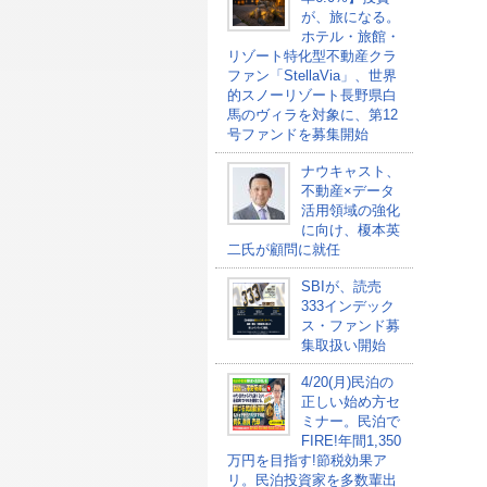
が、旅になる。
ホテル・旅館・
リゾート特化型不動産クラ
ファン「StellaVia」、世界
的スノーリゾート長野県白
馬のヴィラを対象に、第12
号ファンドを募集開始
ナウキャスト、
不動産×データ
活用領域の強化
に向け、榎本英
二氏が顧問に就任
SBIが、読売
333インデック
ス・ファンド募
集取扱い開始
4/20(月)民泊の
正しい始め方セ
ミナー。民泊で
FIRE!年間1,350
万円を目指す!節税効果ア
リ。民泊投資家を多数輩出