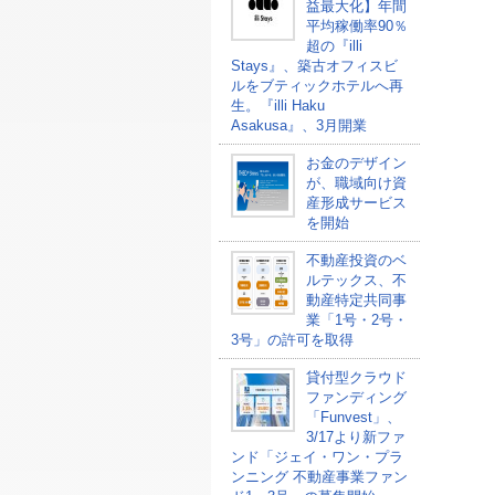
益最大化】年間
平均稼働率90％
超の『illi
Stays』、築古オフィスビ
ルをブティックホテルへ再
生。『illi Haku
Asakusa』、3月開業
お金のデザイン
が、職域向け資
産形成サービス
を開始
不動産投資のベ
ルテックス、不
動産特定共同事
業「1号・2号・
3号」の許可を取得
貸付型クラウド
ファンディング
「Funvest」、
3/17より新ファ
ンド「ジェイ・ワン・プラ
ンニング 不動産事業ファン