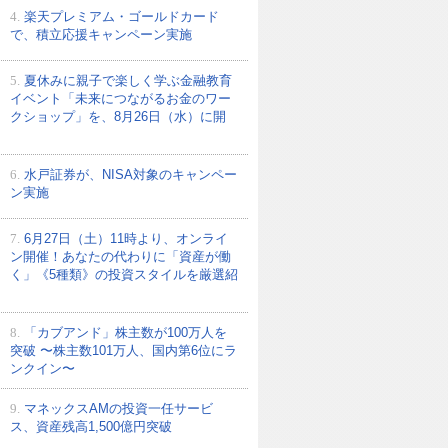
4.
楽天プレミアム・ゴールドカード
で、積立応援キャンペーン実施
5.
夏休みに親子で楽しく学ぶ金融教育
イベント「未来につながるお金のワー
クショップ」を、8月26日（水）に開
6.
水戸証券が、NISA対象のキャンペー
ン実施
7.
6月27日（土）11時より、オンライ
ン開催！あなたの代わりに「資産が働
く」《5種類》の投資スタイルを厳選紹
8.
「カブアンド」株主数が100万人を
突破 〜株主数101万人、国内第6位にラ
ンクイン〜
9.
マネックスAMの投資一任サービ
ス、資産残高1,500億円突破