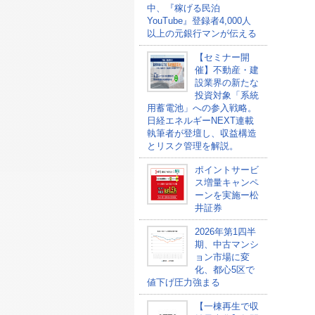
中、『稼げる民泊
YouTube』登録者4,000人
以上の元銀行マンが伝える
【セミナー開
催】不動産・建
設業界の新たな
投資対象「系統
用蓄電池」への参入戦略。
日経エネルギーNEXT連載
執筆者が登壇し、収益構造
とリスク管理を解説。
ポイントサービ
ス増量キャンペ
ーンを実施ー松
井証券
2026年第1四半
期、中古マンシ
ョン市場に変
化、都心5区で
値下げ圧力強まる
【一棟再生で収