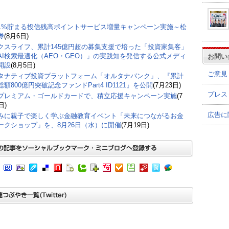
1%貯まる投信残高ポイントサービス増量キャンペーン実施～松
券
(8月6日)
クスライフ、累計145億円超の募集支援で培った「投資家集客」
AI検索最適化（AEO・GEO）」の実践知を発信する公式メディ
お問い
開設
(8月5日)
ご意見
タナティブ投資プラットフォーム「オルタナバンク」、『累計
額800億円突破記念ファンドPart4 ID1121』を公開
(7月23日)
プレス
プレミアム・ゴールドカードで、積立応援キャンペーン実施
(7
日)
広告に
みに親子で楽しく学ぶ金融教育イベント「未来につながるお金
ークショップ」を、8月26日（水）に開催
(7月19日)