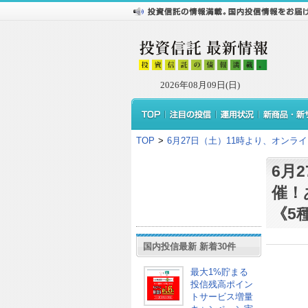
2026年08月09日(日)
TOP
>
6月27日（土）11時より、オン
6月
催！
《5
国内投信最新 新着30件
最大1%貯まる
投信残高ポイン
トサービス増量