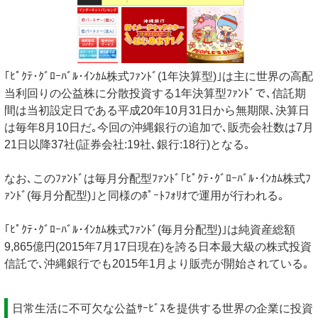
｢ﾋﾟｸﾃ･ｸﾞﾛｰﾊﾞﾙ･ｲﾝｶﾑ株式ﾌｧﾝﾄﾞ(1年決算型)｣は主に世界の高配
当利回りの公益株に分散投資する1年決算型ﾌｧﾝﾄﾞで､信託期
間は当初設定日である平成20年10月31日から無期限､決算日
は毎年8月10日だ｡今回の沖縄銀行の追加で､販売会社数は7月
21日以降37社(証券会社:19社､銀行:18行)となる｡
なお､このﾌｧﾝﾄﾞは毎月分配型ﾌｧﾝﾄﾞ｢ﾋﾟｸﾃ･ｸﾞﾛｰﾊﾞﾙ･ｲﾝｶﾑ株式ﾌ
ｧﾝﾄﾞ(毎月分配型)｣と同様のﾎﾟｰﾄﾌｫﾘｵで運用が行われる｡
｢ﾋﾟｸﾃ･ｸﾞﾛｰﾊﾞﾙ･ｲﾝｶﾑ株式ﾌｧﾝﾄﾞ(毎月分配型)｣は純資産総額
9,865億円(2015年7月17日現在)を誇る日本最大級の株式投資
信託で､沖縄銀行でも2015年1月より販売が開始されている｡
日常生活に不可欠な公益ｻｰﾋﾞｽを提供する世界の企業に投資