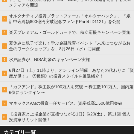
メディアを開設
オルタナティブ投資プラットフォーム「オルタナバンク」、『累
3
計申込総額800億円突破記念ファンドPart4 ID1121』を公開
楽天プレミアム・ゴールドカードで、積立応援キャンペーン実施
4
夏休みに親子で楽しく学ぶ金融教育イベント「未来につながるお
5
金のワークショップ」を、8月26日（水）に開催
水戸証券が、NISA対象のキャンペーン実施
6
6月27日（土）11時より、オンライン開催！あなたの代わりに「資
7
産が働く」《5種類》の投資スタイルを厳選紹介！
「カブアンド」株主数が100万人を突破 〜株主数101万人、国内第
8
6位にランクイン〜
マネックスAMの投資一任サービス、資産残高1,500億円突破
9
【投資家と上場企業が直接つながる1日】6/20(土) 、第11回 個人
10
投資家サミット開催！
カテゴリ一覧