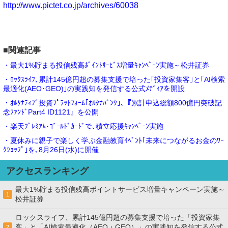
http://www.pictet.co.jp/archives/60038
■関連記事
・最大1%貯まる投信残高ﾎﾟｲﾝﾄｻｰﾋﾞｽ増量ｷｬﾝﾍﾟｰﾝ実施～松井証券
・ﾛｯｸｽﾗｲﾌ､累計145億円超の募集支援で培った｢投資家集客｣と｢AI検索
最適化(AEO･GEO)｣の実践知を発信する公式ﾒﾃﾞｨｱを開設
・ｵﾙﾀﾅﾃｨﾌﾞ投資ﾌﾟﾗｯﾄﾌｫｰﾑ｢ｵﾙﾀﾅﾊﾞﾝｸ｣､『累計申込総額800億円突破記
念ﾌｧﾝﾄﾞPart4 ID1121』を公開
・楽天ﾌﾟﾚﾐｱﾑ･ｺﾞｰﾙﾄﾞｶｰﾄﾞで､積立応援ｷｬﾝﾍﾟｰﾝ実施
・夏休みに親子で楽しく学ぶ金融教育ｲﾍﾞﾝﾄ｢未来につながるお金のﾜｰ
ｸｼｮｯﾌﾟ｣を､8月26日(水)に開催
アクセスランキング
最大1%貯まる投信残高ポイントサービス増量キャンペーン実施～
1
松井証券
ロックスライフ、累計145億円超の募集支援で培った「投資家集
客」と「AI検索最適化（AEO・GEO）」の実践知を発信する公式
2