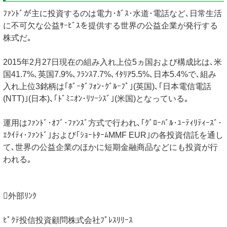
ﾌｧﾝﾄﾞが主に投資するのは電力･ｶﾞｽ･水道･電話など､日常生活
に不可欠な公益ｻｰﾋﾞｽを提供する世界の公益企業が発行する
株式だ｡
2015年2月27日現在の組み入れ上位5ヵ国および構成比は､米
国41.7%､英国7.9%､ﾌﾗﾝｽ7.7%､ｲﾀﾘｱ5.5%､日本5.4%で､組み
入れ上位3銘柄は｢ﾎﾞｰﾀﾞﾌｫﾝ･ｸﾞﾙｰﾌﾟ｣(英国)､｢日本電信電話
(NTT)｣(日本)､｢ﾄﾞﾐﾆｵﾝ･ﾘｿｰｼｽﾞ｣(米国)となっている｡
運用はﾌｧﾝﾄﾞ･ｵﾌﾞ･ﾌｧﾝｽﾞ方式で行われ､｢ｸﾞﾛｰﾊﾞﾙ･ﾕｰﾃｨﾘﾃｨｰｽﾞ･
ｴｸｲﾃｨ･ﾌｧﾝﾄﾞ｣および｢ｼｮｰﾄﾀｰﾑMMF EUR｣の各投資信託を通し
て､世界の公益企業のほかに短期金融商品などにも投資が行
われる｡
外部ﾘﾝｸ
ﾋﾟｸﾃ投信投資顧問株式会社ﾌﾟﾚｽﾘﾘｰｽ