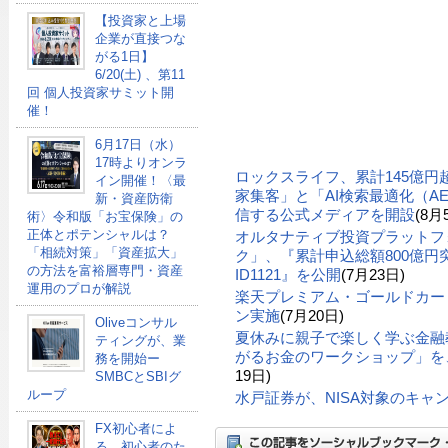
【投資家と上場
企業が直接つな
がる1日】
6/20(土) 、第11
回 個人投資家サミット開
催！
6月17日（水）
17時よりオンラ
ロックスライフ、累計145億
イン開催！〈最
家集客」と「AI検索最適化（A
新・資産防衛
信する公式メディアを開設
(8月
術〉令和版「お宝保険」の
正体とポテンシャルは？
オルタナティブ投資プラットフ
「相続対策」「資産拡大」
ク」、『累計申込総額800億円突
の方法を富裕層専門・資産
ID1121』を公開
(7月23日)
運用のプロが解説
楽天プレミアム・ゴールドカー
ン実施
(7月20日)
Oliveコンサル
夏休みに親子で楽しく学ぶ金融
ティングが、業
がるお金のワークショップ」を、
務を開始ー
19日)
SMBCとSBIグ
ループ
水戸証券が、NISA対象のキャ
FX初心者によ
る、初心者のた