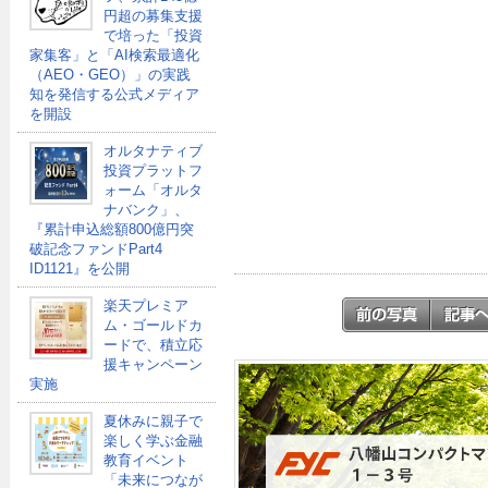
円超の募集支援
で培った「投資
家集客」と「AI検索最適化
（AEO・GEO）」の実践
知を発信する公式メディア
を開設
オルタナティブ
投資プラットフ
ォーム「オルタ
ナバンク」、
『累計申込総額800億円突
破記念ファンドPart4
ID1121』を公開
楽天プレミア
ム・ゴールドカ
ードで、積立応
援キャンペーン
実施
夏休みに親子で
楽しく学ぶ金融
教育イベント
「未来につなが