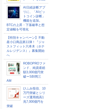
AI日経診断アプ
リに、「AIビッ
トコイン診断」
機能を追加。
BTCの上昇・下落確率と想
定値幅を可視化
【特別キャンペーン】不動
産小口商品第11弾！『ジャ
ストフィット六本木（ホテ
ルレジデンス）』募集開始
へ
ROBOPROファ
ンド、純資産総
額3,000億円突
破ーSBI岡三
AM
ひふみ投信、10
万円突破とシリ
ーズ運用残高1
兆7,000億円を
突破