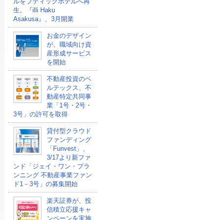
ルをブティックホテルへ再
生。『illi Haku
Asakusa』、3月開業
お金のデザイン
が、職域向け資
産形成サービス
を開始
不動産投資のベ
ルテックス、不
動産特定共同事
業「1号・2号・
3号」の許可を取得
貸付型クラウド
ファンディング
「Funvest」、
3/17より新ファ
ンド「ジェイ・ワン・プラ
ンニング 不動産事業ファン
ド1－3号」の募集開始
楽天証券が、投
信積立応援キャ
ンペーンを実施