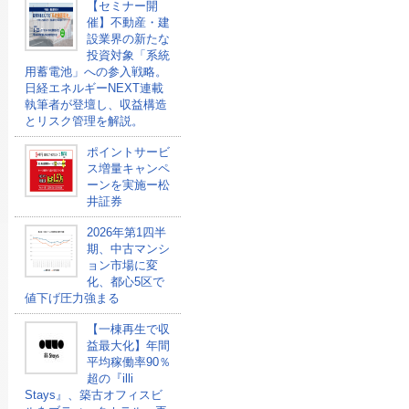
【セミナー開
催】不動産・建
設業界の新たな
投資対象「系統
用蓄電池」への参入戦略。
日経エネルギーNEXT連載
執筆者が登壇し、収益構造
とリスク管理を解説。
ポイントサービ
ス増量キャンペ
ーンを実施ー松
井証券
2026年第1四半
期、中古マンシ
ョン市場に変
化、都心5区で
値下げ圧力強まる
【一棟再生で収
益最大化】年間
平均稼働率90％
超の『illi
Stays』、築古オフィスビ