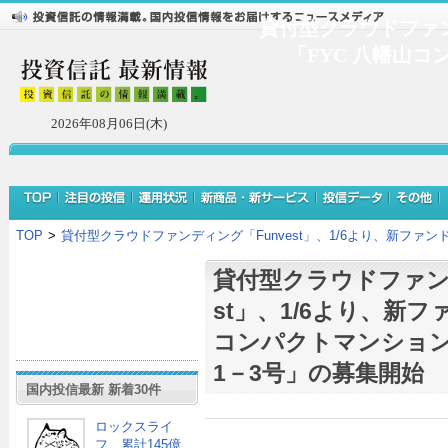
貸付型クラウドファンデ
「FYC 八幡山
2026年08月06日(木)
TOP
>
貸付型クラウドファンディング「Funvest」、1/6より、新ファ
貸付型クラウドファンデ
st」、1/6より、新フ
コンパクトマンショ
1－3号」の募集開始
国内投信最新 新着30件
ロックスライ
フ、累計145億