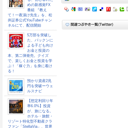
めの新感覚FX
番組 『教え
て！一夜漬け先生』を、松
井証券公式YouTubeチャン
ネルにて、配信開始
5万部を突破し
た、パックンに
よる子ども向け
お金と投資の
本、第二弾発売。クイズ
で、楽しくお金と投資を学
ぶ！「稼ぐ力」を身に着け
る！
預かり資産2兆
円を突破ーウェ
ルスナビ
【想定利回り年
率6.0%】投資
が、旅になる。
ホテル・旅館・
リゾート特化型不動産クラ
ファン「StellaVia」、世界