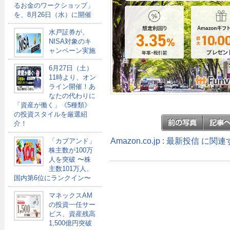
るお金のワークショップ」
を、8月26日（水）に開催
水戸証券が、
NISA対象のキ
ャンペーン実施
6月27日（土）
11時より、オン
ライン開催！あ
なたの代わりに
「資産が働く」《5種類》
の投資スタイルを厳選紹
介！
Amazon.co.jp : 最新投信 に
「カブアンド」
株主数が100万
人を突破 〜株
主数101万人、
国内第6位にランクイン〜
マネックスAM
の投資一任サー
ビス、資産残高
1,500億円突破