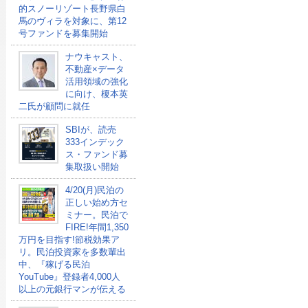
的スノーリゾート長野県白
馬のヴィラを対象に、第12
号ファンドを募集開始
ナウキャスト、
不動産×データ
活用領域の強化
に向け、榎本英
二氏が顧問に就任
SBIが、読売
333インデック
ス・ファンド募
集取扱い開始
4/20(月)民泊の
正しい始め方セ
ミナー。民泊で
FIRE!年間1,350
万円を目指す!節税効果ア
リ。民泊投資家を多数輩出
中、『稼げる民泊
YouTube』登録者4,000人
以上の元銀行マンが伝える