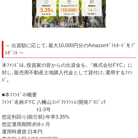
～ 出資額に応じて､最大10,000円分のAmazonｷﾞﾌﾄｶｰﾄﾞをﾌﾟ
ﾚｾﾞﾝﾄ ～
本ﾌｧﾝﾄﾞは､投資家の皆からの出資金を､『株式会社FYC』に
対し､販売用不動産土地購入代金として貸付け､運用するﾌｧﾝ
ﾄﾞ｡
■本ﾌｧﾝﾄﾞの概要
ﾌｧﾝﾄﾞ名称:FYC 八幡山ｺﾝﾊﾟｸﾄﾏﾝｼｮﾝ開発ﾌﾟﾛｼﾞｪｸ
ﾄ1-3号
想定利回り(税引前):年率3.35%
想定運用期間:約9ヶ月
運用時通貨:日本円