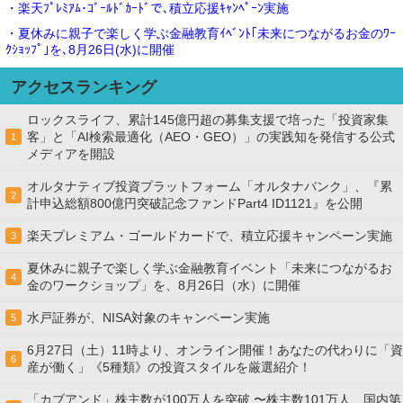
・楽天ﾌﾟﾚﾐｱﾑ･ｺﾞｰﾙﾄﾞｶｰﾄﾞで､積立応援ｷｬﾝﾍﾟｰﾝ実施
・夏休みに親子で楽しく学ぶ金融教育ｲﾍﾞﾝﾄ｢未来につながるお金のﾜｰ
ｸｼｮｯﾌﾟ｣を､8月26日(水)に開催
アクセスランキング
ロックスライフ、累計145億円超の募集支援で培った「投資家集
客」と「AI検索最適化（AEO・GEO）」の実践知を発信する公式
1
メディアを開設
オルタナティブ投資プラットフォーム「オルタナバンク」、『累
2
計申込総額800億円突破記念ファンドPart4 ID1121』を公開
楽天プレミアム・ゴールドカードで、積立応援キャンペーン実施
3
夏休みに親子で楽しく学ぶ金融教育イベント「未来につながるお
4
金のワークショップ」を、8月26日（水）に開催
水戸証券が、NISA対象のキャンペーン実施
5
6月27日（土）11時より、オンライン開催！あなたの代わりに「資
6
産が働く」《5種類》の投資スタイルを厳選紹介！
「カブアンド」株主数が100万人を突破 〜株主数101万人、国内第