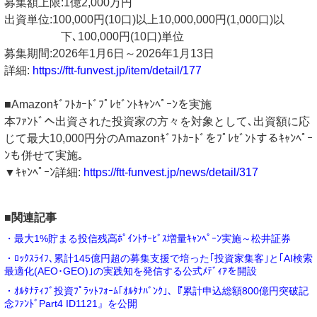
募集額上限:1億2,000万円
出資単位:100,000円(10口)以上10,000,000円(1,000口)以
下､100,000円(10口)単位
募集期間:2026年1月6日～2026年1月13日
詳細:
https://ftt-funvest.jp/item/detail/177
■Amazonｷﾞﾌﾄｶｰﾄﾞﾌﾟﾚｾﾞﾝﾄｷｬﾝﾍﾟｰﾝを実施
本ﾌｧﾝﾄﾞへ出資された投資家の方々を対象として､出資額に応
じて最大10,000円分のAmazonｷﾞﾌﾄｶｰﾄﾞをﾌﾟﾚｾﾞﾝﾄするｷｬﾝﾍﾟｰ
ﾝも併せて実施｡
▼ｷｬﾝﾍﾟｰﾝ詳細:
https://ftt-funvest.jp/news/detail/317
■関連記事
・最大1%貯まる投信残高ﾎﾟｲﾝﾄｻｰﾋﾞｽ増量ｷｬﾝﾍﾟｰﾝ実施～松井証券
・ﾛｯｸｽﾗｲﾌ､累計145億円超の募集支援で培った｢投資家集客｣と｢AI検索
最適化(AEO･GEO)｣の実践知を発信する公式ﾒﾃﾞｨｱを開設
・ｵﾙﾀﾅﾃｨﾌﾞ投資ﾌﾟﾗｯﾄﾌｫｰﾑ｢ｵﾙﾀﾅﾊﾞﾝｸ｣､『累計申込総額800億円突破記
念ﾌｧﾝﾄﾞPart4 ID1121』を公開