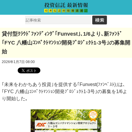
貸付型ｸﾗｳﾄﾞﾌｧﾝﾃﾞｨﾝｸﾞ｢Funvest｣､1/6より､新ﾌｧﾝﾄﾞ
｢FYC 八幡山ｺﾝﾊﾟｸﾄﾏﾝｼｮﾝ開発ﾌﾟﾛｼﾞｪｸﾄ1-3号｣の募集開
始
2026年1月7日 08:00
｢未来をわかちあう投資｣を提供する｢Funvest(ﾌｧﾝﾍﾞｽﾄ)｣は､
｢FYC 八幡山ｺﾝﾊﾟｸﾄﾏﾝｼｮﾝ開発ﾌﾟﾛｼﾞｪｸﾄ1-3号｣の募集を1/6よ
り開始した｡