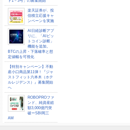
ド1－3号」の募集開始
楽天証券が、投
信積立応援キャ
ンペーンを実施
AI日経診断アプ
リに、「AIビッ
トコイン診断」
機能を追加。
BTCの上昇・下落確率と想
定値幅を可視化
【特別キャンペーン】不動
産小口商品第11弾！『ジャ
ストフィット六本木（ホテ
ルレジデンス）』募集開始
へ
ROBOPROファ
ンド、純資産総
額3,000億円突
破ーSBI岡三
AM