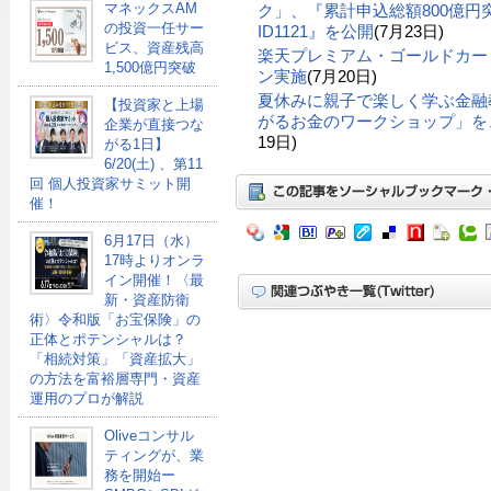
マネックスAM
ク」、『累計申込総額800億円突
の投資一任サー
ID1121』を公開
(7月23日)
ビス、資産残高
楽天プレミアム・ゴールドカー
1,500億円突破
ン実施
(7月20日)
夏休みに親子で楽しく学ぶ金融
【投資家と上場
がるお金のワークショップ」を、
企業が直接つな
19日)
がる1日】
6/20(土) 、第11
回 個人投資家サミット開
催！
6月17日（水）
17時よりオンラ
イン開催！〈最
新・資産防衛
術〉令和版「お宝保険」の
正体とポテンシャルは？
「相続対策」「資産拡大」
の方法を富裕層専門・資産
運用のプロが解説
Oliveコンサル
ティングが、業
務を開始ー