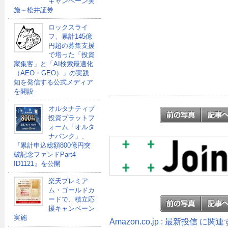
キャンペーン実
施～松井証券
ロックスライ
フ、累計145億
円超の募集支援
で培った「投資
家集客」と「AI検索最適化
（AEO・GEO）」の実践
知を発信する公式メディア
を開設
オルタナティブ
投資プラットフ
ォーム「オルタ
ナバンク」、
『累計申込総額800億円突
破記念ファンドPart4
ID1121』を公開
楽天プレミア
ム・ゴールドカ
ードで、積立応
援キャンペーン
実施
Amazon.co.jp : 最新投信 に