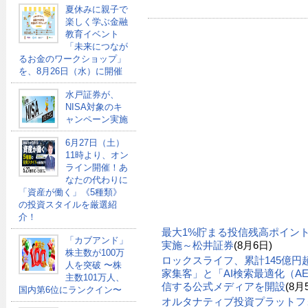
夏休みに親子で
楽しく学ぶ金融
教育イベント
「未来につなが
るお金のワークショップ」
を、8月26日（水）に開催
水戸証券が、
NISA対象のキ
ャンペーン実施
6月27日（土）
11時より、オン
ライン開催！あ
なたの代わりに
「資産が働く」《5種類》
の投資スタイルを厳選紹
介！
最大1%貯まる投信残高ポイン
「カブアンド」
実施～松井証券
(8月6日)
株主数が100万
ロックスライフ、累計145億
人を突破 〜株
家集客」と「AI検索最適化（A
主数101万人、
信する公式メディアを開設
(8月
国内第6位にランクイン〜
オルタナティブ投資プラットフ