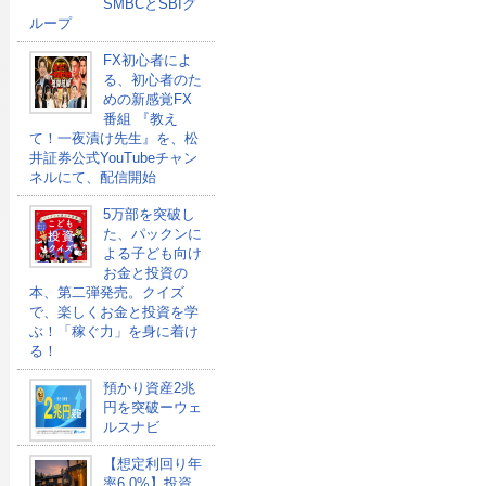
SMBCとSBIグ
ループ
FX初心者によ
る、初心者のた
めの新感覚FX
番組 『教え
て！一夜漬け先生』を、松
井証券公式YouTubeチャン
ネルにて、配信開始
5万部を突破し
た、パックンに
よる子ども向け
お金と投資の
本、第二弾発売。クイズ
で、楽しくお金と投資を学
ぶ！「稼ぐ力」を身に着け
る！
預かり資産2兆
円を突破ーウェ
ルスナビ
【想定利回り年
率6.0%】投資