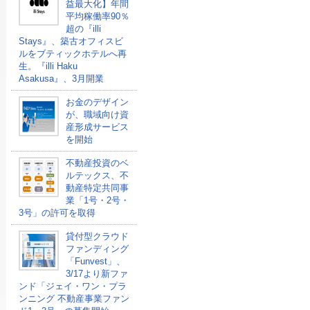
益最大化】年間
平均稼働率90％
超の『illi
Stays』、築古オフィスビ
ルをブティックホテルへ再
生。『illi Haku
Asakusa』、3月開業
お金のデザイン
が、職域向け資
産形成サービス
を開始
不動産投資のベ
ルテックス、不
動産特定共同事
業「1号・2号・
3号」の許可を取得
貸付型クラウド
ファンディング
「Funvest」、
3/17より新ファ
ンド「ジェイ・ワン・プラ
ンニング 不動産事業ファン