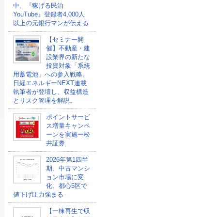
中、『稼げる民泊
YouTube』登録者4,000人
以上の元銀行マンが伝える
【セミナー開
催】不動産・建
設業界の新たな
投資対象「系統
用蓄電池」への参入戦略。
日経エネルギーNEXT連載
執筆者が登壇し、収益構造
とリスク管理を解説。
ポイントサービ
ス増量キャンペ
ーンを実施ー松
井証券
2026年第1四半
期、中古マンシ
ョン市場に変
化、都心5区で
値下げ圧力強まる
【一棟再生で収