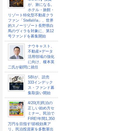
が、旅になる。
ホテル・旅館・
リゾート特化型不動産クラ
ファン「StellaVia」、世界
的スノーリゾート長野県白
馬のヴィラを対象に、第12
号ファンドを募集開始
ナウキャスト、
不動産×データ
活用領域の強化
に向け、榎本英
二氏が顧問に就任
SBIが、読売
333インデック
ス・ファンド募
集取扱い開始
4/20(月)民泊の
正しい始め方セ
ミナー。民泊で
FIRE!年間1,350
万円を目指す!節税効果ア
リ。民泊投資家を多数輩出