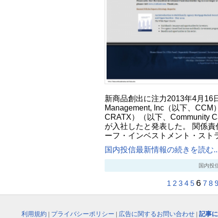
新商品創出に注力2013年4月16日- Co
Management, Inc（以下、CCM）C
CRATX）（以下、Community Ca
が入社したと発表した。 関係責
ーフ・インベストメント・スト
国内投信最新情報の続きを読む..
国内投信最新
6
1
2
3
4
5
7
8
利用規約
|
プライバシーポリシー
|
広告に関するお問い合わせ
|
記事に