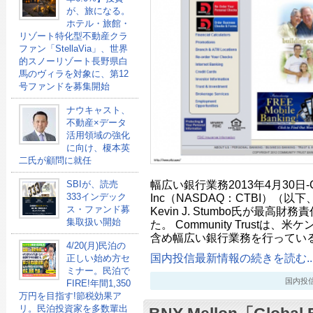
が、旅になる。
ホテル・旅館・
リゾート特化型不動産クラ
ファン「StellaVia」、世界
的スノーリゾート長野県白
馬のヴィラを対象に、第12
号ファンドを募集開始
ナウキャスト、
不動産×データ
活用領域の強化
に向け、榎本英
二氏が顧問に就任
幅広い銀行業務2013年4月30日-Commu
SBIが、読売
333インデック
Inc（NASDAQ：CTBI）（以下、C
ス・ファンド募
Kevin J. Stumbo氏が最高
集取扱い開始
た。 Community Trustは
含め幅広い銀行業務を行っている
4/20(月)民泊の
国内投信最新情報の続きを読む..
正しい始め方セ
ミナー。民泊で
国内投信最新
FIRE!年間1,350
万円を目指す!節税効果ア
リ。民泊投資家を多数輩出