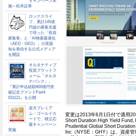
キャンペーン実
施～松井証券
ロックスライ
フ、累計145億
円超の募集支援
で培った「投資
家集客」と「AI検索最適化
（AEO・GEO）」の実践
知を発信する公式メディア
を開設
オルタナティブ
投資プラットフ
ォーム「オルタ
ナバンク」、
『累計申込総額800億円突
破記念ファンドPart4
ID1121』を公開
楽天プレミア
ム・ゴールドカ
変更は2013年6月1日付で適用2013年
ードで、積立応
Short Duration High Yield F
援キャンペーン
Prudential Global Short Duration
実施
Inc（NYSE：GHY）は、資