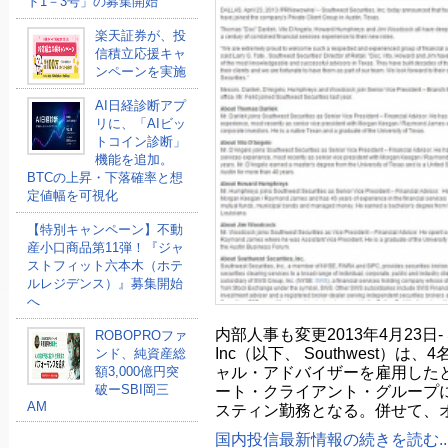
ド1－3号」の募集開始
楽天証券が、投
信積立応援キャ
ンペーンを実施
AI日経診断アプ
リに、「AIビッ
トコイン診断」
機能を追加。
BTCの上昇・下落確率と想
定値幅を可視化
【特別キャンペーン】不動
産小口商品第11弾！『ジャ
ストフィット六本木（ホテ
ルレジデンス）』募集開始
へ
内部人事も変更2013年4月23日- South
ROBOPROファ
Inc（以下、 Southwest）
ンド、純資産総
ャル・アドバイザーを雇用したと
額3,000億円突
破ーSBI岡三
ート・クライアント・グループ
AM
スティン勤務となる。併せて、
国内投信最新情報の続きを読む..