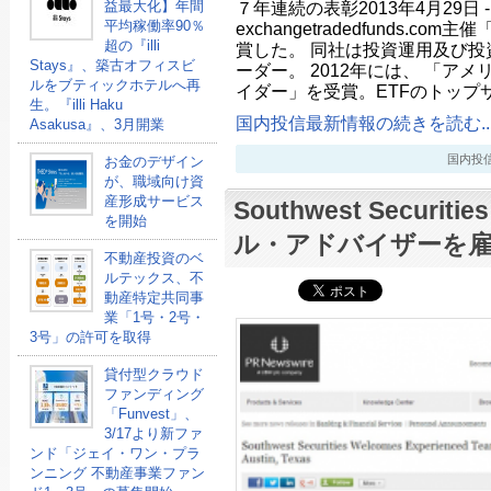
益最大化】年間
７年連続の表彰2013年4月29日 -B
平均稼働率90％
exchangetradedfunds.com主催
超の『illi
賞した。 同社は投資運用及び投
Stays』、築古オフィスビ
ーダー。 2012年には、 「ア
ルをブティックホテルへ再
イダー」を受賞。ETFのトップ
生。『illi Haku
国内投信最新情報の続きを読む..
Asakusa』、3月開業
国内投信最新
お金のデザイン
が、職域向け資
産形成サービス
Southwest Secur
を開始
ル・アドバイザーを
不動産投資のベ
ルテックス、不
動産特定共同事
業「1号・2号・
3号」の許可を取得
貸付型クラウド
ファンディング
「Funvest」、
3/17より新ファ
ンド「ジェイ・ワン・プラ
ンニング 不動産事業ファン