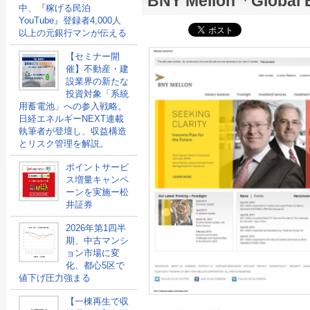
BNY Mellon「Global
中、『稼げる民泊
YouTube』登録者4,000人
以上の元銀行マンが伝える
【セミナー開
催】不動産・建
設業界の新たな
投資対象「系統
用蓄電池」への参入戦略。
日経エネルギーNEXT連載
執筆者が登壇し、収益構造
とリスク管理を解説。
ポイントサービ
ス増量キャンペ
ーンを実施ー松
井証券
2026年第1四半
期、中古マンシ
ョン市場に変
化、都心5区で
値下げ圧力強まる
【一棟再生で収