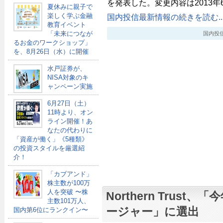
を発表した。変更内容は2013年
夏休みに親子で
楽しく学ぶ金融
国内投信最新情報の続きを読む..
教育イベント
「未来につなが
国内投信最新
るお金のワークショップ」
を、8月26日（水）に開催
水戸証券が、
NISA対象のキ
ャンペーン実施
6月27日（土）
11時より、オン
ライン開催！あ
なたの代わりに
「資産が働く」《5種類》
の投資スタイルを厳選紹
介！
「カブアンド」
株主数が100万
人を突破 〜株
Northern Trust
主数101万人、
ージャー」に選出
国内第6位にランクイン〜