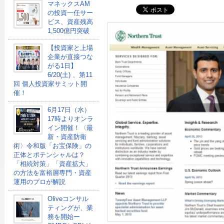
マネックスAM
の投資一任サー
ビス、資産残高
1,500億円突破
【投資家と上場
企業が直接つな
がる1日】
6/20(土) 、第11
回 個人投資家サミット開
催！
6月17日（水）
17時よりオンラ
イン開催！〈最
新・資産防衛
術〉令和版「お宝保険」の
正体とポテンシャルは？
「相続対策」「資産拡大」
の方法を富裕層専門・資産
運用のプロが解説
Oliveコンサル
ティングが、業
務を開始ー