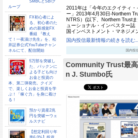
SMBCとSBIグ
ループ
2011年は「今年のエクイティ
ー」2013年4月30日-Northern Tru
FX初心者によ
NTRS）(以下、Northern Tr
る、初心者のた
ューショナル・インベスター誌
めの新感覚FX
国インベストメント・マネジメ
番組 『教え
て！一夜漬け先生』を、松
国内投信最新情報の続きを読む..
井証券公式YouTubeチャン
ネルにて、配信開始
国内投信最新
5万部を突破し
Community Trust
た、パックンに
よる子ども向け
n J. Stumbo氏
お金と投資の
本、第二弾発売。クイズ
で、楽しくお金と投資を学
ぶ！「稼ぐ力」を身に着け
る！
預かり資産2兆
円を突破ーウェ
ルスナビ
【想定利回り年
率6.0%】投資