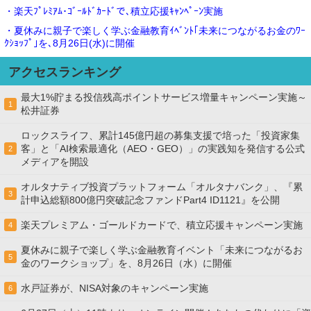
・楽天ﾌﾟﾚﾐｱﾑ･ｺﾞｰﾙﾄﾞｶｰﾄﾞで､積立応援ｷｬﾝﾍﾟｰﾝ実施
・夏休みに親子で楽しく学ぶ金融教育ｲﾍﾞﾝﾄ｢未来につながるお金のﾜｰ
ｸｼｮｯﾌﾟ｣を､8月26日(水)に開催
アクセスランキング
最大1%貯まる投信残高ポイントサービス増量キャンペーン実施～
1
松井証券
ロックスライフ、累計145億円超の募集支援で培った「投資家集
客」と「AI検索最適化（AEO・GEO）」の実践知を発信する公式
2
メディアを開設
オルタナティブ投資プラットフォーム「オルタナバンク」、『累
3
計申込総額800億円突破記念ファンドPart4 ID1121』を公開
楽天プレミアム・ゴールドカードで、積立応援キャンペーン実施
4
夏休みに親子で楽しく学ぶ金融教育イベント「未来につながるお
5
金のワークショップ」を、8月26日（水）に開催
水戸証券が、NISA対象のキャンペーン実施
6