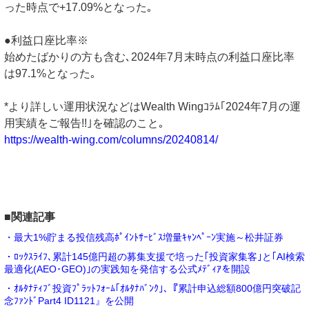
った時点で+17.09%となった｡
●利益口座比率※
始めたばかりの方も含む､2024年7月末時点の利益口座比率
は97.1%となった｡
*より詳しい運用状況などはWealth Wingｺﾗﾑ｢2024年7月の運
用実績をご報告!!｣を確認のこと｡
https://wealth-wing.com/columns/20240814/
■関連記事
・最大1%貯まる投信残高ﾎﾟｲﾝﾄｻｰﾋﾞｽ増量ｷｬﾝﾍﾟｰﾝ実施～松井証券
・ﾛｯｸｽﾗｲﾌ､累計145億円超の募集支援で培った｢投資家集客｣と｢AI検索
最適化(AEO･GEO)｣の実践知を発信する公式ﾒﾃﾞｨｱを開設
・ｵﾙﾀﾅﾃｨﾌﾞ投資ﾌﾟﾗｯﾄﾌｫｰﾑ｢ｵﾙﾀﾅﾊﾞﾝｸ｣､『累計申込総額800億円突破記
念ﾌｧﾝﾄﾞPart4 ID1121』を公開