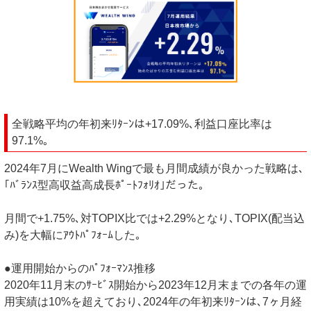
全戦略平均の年初来ﾘﾀｰﾝは+17.09%､利益口座比率は
97.1%｡
2024年7月にWealth Wingで最も月間成績が良かった戦略は､
｢ﾊﾞﾗﾝｽ型高収益高成長ﾎﾟｰﾄﾌｫﾘｵ｣だった｡
月間で+1.75%､対TOPIX比では+2.29%となり､TOPIX(配当込
み)を大幅にｱｳﾄﾊﾟﾌｫｰﾑした｡
●運用開始からのﾊﾟﾌｫｰﾏﾝｽ推移
2020年11月末のｻｰﾋﾞｽ開始から2023年12月末までの各年の運
用実績は10%を超えており､2024年の年初来ﾘﾀｰﾝは､7ヶ月経