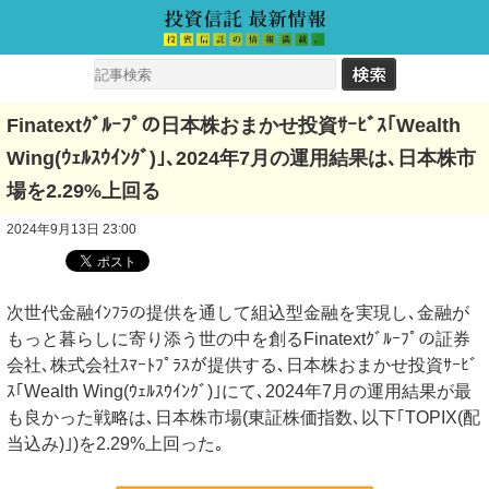
Finatextｸﾞﾙｰﾌﾟの日本株おまかせ投資ｻｰﾋﾞｽ｢Wealth
Wing(ｳｪﾙｽｳｲﾝｸﾞ)｣､2024年7月の運用結果は､日本株市
場を2.29%上回る
2024年9月13日 23:00
次世代金融ｲﾝﾌﾗの提供を通して組込型金融を実現し､金融が
もっと暮らしに寄り添う世の中を創るFinatextｸﾞﾙｰﾌﾟの証券
会社､株式会社ｽﾏｰﾄﾌﾟﾗｽが提供する､日本株おまかせ投資ｻｰﾋﾞ
ｽ｢Wealth Wing(ｳｪﾙｽｳｲﾝｸﾞ)｣にて､2024年7月の運用結果が最
も良かった戦略は､日本株市場(東証株価指数､以下｢TOPIX(配
当込み)｣)を2.29%上回った｡