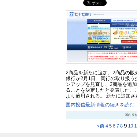
2商品を新たに追加、2商品の販
銀行が2月1日、同行の取り扱う
ンアップを見直し、2商品を追
ることを決定したと発表した。この
より適用される。 新たに追加さ
国内投信最新情報の続きを読む..
国内投信最新
9
<前
4
5
6
7
8
10
1