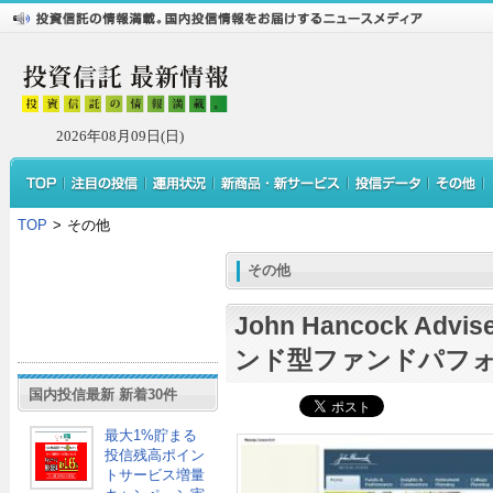
2026年08月09日(日)
TOP
>
その他
その他
John Hancock Ad
ンド型ファンドパフ
国内投信最新 新着30件
最大1%貯まる
投信残高ポイン
トサービス増量