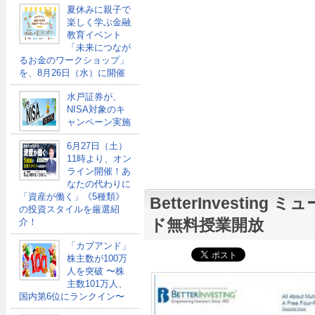
夏休みに親子で
楽しく学ぶ金融
教育イベント
「未来につなが
るお金のワークショップ」
を、8月26日（水）に開催
水戸証券が、
NISA対象のキ
ャンペーン実施
6月27日（土）
11時より、オン
ライン開催！あ
なたの代わりに
「資産が働く」《5種類》
BetterInvestin
の投資スタイルを厳選紹
ド無料授業開放
介！
「カブアンド」
株主数が100万
人を突破 〜株
主数101万人、
国内第6位にランクイン〜