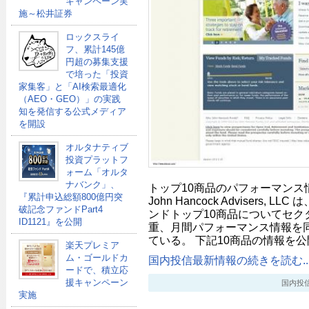
キャンペーン実
施～松井証券
ロックスライ
フ、累計145億
円超の募集支援
で培った「投資
家集客」と「AI検索最適化
（AEO・GEO）」の実践
知を発信する公式メディア
を開設
オルタナティブ
投資プラットフ
ォーム「オルタ
ナバンク」、
トップ10商品のパフォーマンス情
『累計申込総額800億円突
John Hancock Advisers,
破記念ファンドPart4
ンドトップ10商品についてセク
ID1121』を公開
重、月間パフォーマンス情報を
ている。 下記10商品の情報を
楽天プレミア
ム・ゴールドカ
国内投信最新情報の続きを読む..
ードで、積立応
援キャンペーン
国内投信最新
実施