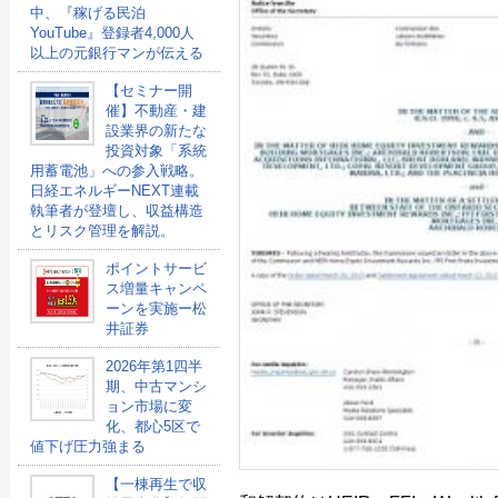
中、『稼げる民泊
YouTube』登録者4,000人
以上の元銀行マンが伝える
【セミナー開
催】不動産・建
設業界の新たな
投資対象「系統
用蓄電池」への参入戦略。
日経エネルギーNEXT連載
執筆者が登壇し、収益構造
とリスク管理を解説。
ポイントサービ
ス増量キャンペ
ーンを実施ー松
井証券
2026年第1四半
期、中古マンシ
ョン市場に変
化、都心5区で
値下げ圧力強まる
【一棟再生で収