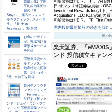
和解契約はHEIR、FFI、Wealth B
益最大化】年間
日-オンタリオ証券委員会（OSC）は、
平均稼働率90％
Investment Rewards Inc(以下、
超の『illi
Stays』、築古オフィスビ
Acquisitions, LLC (Can
ルをブティックホテルへ再
和解契約はHEIR、 FFI First Fruit
生。『illi Haku
国内投信最新情報の続きを読む..
Asakusa』、3月開業
国内投信最新
お金のデザイン
が、職域向け資
産形成サービス
楽天証券、「eMAXI
を開始
ンド 投信積立キャン
不動産投資のベ
ルテックス、不
動産特定共同事
業「1号・2号・
3号」の許可を取得
貸付型クラウド
ファンディング
「Funvest」、
3/17より新ファ
ンド「ジェイ・ワン・プラ
ンニング 不動産事業ファン