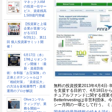
マネックスAM
の投資一任サー
ビス、資産残高
1,500億円突破
【投資家と上場
企業が直接つな
がる1日】
6/20(土) 、第11
回 個人投資家サミット開
催！
6月17日（水）
17時よりオンラ
イン開催！〈最
新・資産防衛
術〉令和版「お宝保険」の
正体とポテンシャルは？
「相続対策」「資産拡大」
無料の投資授業2013年4月4日- Bet
の方法を富裕層専門・資産
を支援する目的で、4月18日か
運用のプロが解説
チュアルファンドに関する授業
BetterInvestingは非営利
Oliveコンサル
ティングが、業
シー月間の一環として行う。 ミ
務を開始ー
国内投信最新情報の続きを読む..