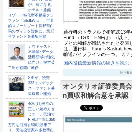
が、旅になる。
ホテル・旅館・
リゾート特化型不動産クラ
ファン「StellaVia」、世界
的スノーリゾート長野県白
馬のヴィラを対象に、第12
通行料のトラブルで和解2013年4月1日-
号ファンドを募集開始
Fund （TSX：ENFは）（
プとの和解が締結されたと発表した。
ナウキャスト、
は、通行料、Fund's Saskatch
不動産×データ
輸送パイプラインの一つ。 カナ
活用領域の強化
国内投信最新情報の続きを読む..
に向け、榎本英
二氏が顧問に就任
国内投信最新
SBIが、読売
333インデック
オンタリオ証券委員会（
ス・ファンド募
集取扱い開始
n買収和解合意を承認
4/20(月)民泊の
正しい始め方セ
ミナー。民泊で
FIRE!年間1,350
万円を目指す!節税効果ア
リ。民泊投資家を多数輩出