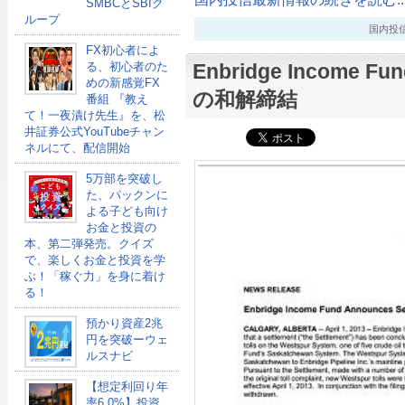
SMBCとSBIグ
ループ
国内投信最新
FX初心者によ
Enbridge Income
る、初心者のた
めの新感覚FX
の和解締結
番組 『教え
て！一夜漬け先生』を、松
井証券公式YouTubeチャン
ネルにて、配信開始
5万部を突破し
た、パックンに
よる子ども向け
お金と投資の
本、第二弾発売。クイズ
で、楽しくお金と投資を学
ぶ！「稼ぐ力」を身に着け
る！
預かり資産2兆
円を突破ーウェ
ルスナビ
【想定利回り年
率6.0%】投資