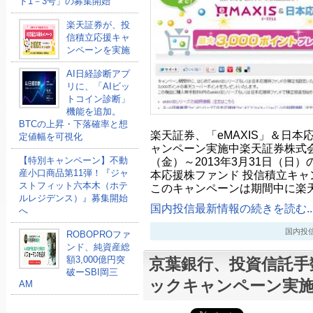
ド1－3号」の募集開始
楽天証券が、投
信積立応援キャ
ンペーンを実施
AI日経診断アプ
リに、「AIビッ
トコイン診断」
機能を追加。
BTCの上昇・下落確率と想
楽天証券、「eMAXIS」＆日本
定値幅を可視化
ャンペーン実施中楽天証券株式会社
（金）～2013年3月31日（日）
【特別キャンペーン】不動
産小口商品第11弾！『ジャ
本応援株ファンド 投信積立キャ
ストフィット六本木（ホテ
このキャンペーンは期間中に楽
ルレジデンス）』募集開始
国内投信最新情報の続きを読む..
へ
国内投信最新
ROBOPROファ
ンド、純資産総
額3,000億円突
京葉銀行、投資信託手
破ーSBI岡三
ックキャンペーン実
AM