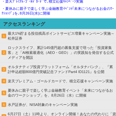
・楽天ﾌﾟﾚﾐｱﾑ･ｺﾞｰﾙﾄﾞｶｰﾄﾞで､積立応援ｷｬﾝﾍﾟｰﾝ実施
・夏休みに親子で楽しく学ぶ金融教育ｲﾍﾞﾝﾄ｢未来につながるお金のﾜｰ
ｸｼｮｯﾌﾟ｣を､8月26日(水)に開催
アクセスランキング
最大1%貯まる投信残高ポイントサービス増量キャンペーン実施～
1
松井証券
ロックスライフ、累計145億円超の募集支援で培った「投資家集
客」と「AI検索最適化（AEO・GEO）」の実践知を発信する公式
2
メディアを開設
オルタナティブ投資プラットフォーム「オルタナバンク」、『累
3
計申込総額800億円突破記念ファンドPart4 ID1121』を公開
楽天プレミアム・ゴールドカードで、積立応援キャンペーン実施
4
夏休みに親子で楽しく学ぶ金融教育イベント「未来につながるお
5
金のワークショップ」を、8月26日（水）に開催
水戸証券が、NISA対象のキャンペーン実施
6
6月27日（土）11時より、オンライン開催！あなたの代わりに「資