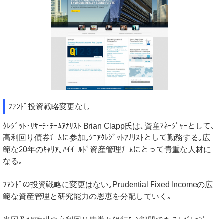
ﾌｧﾝﾄﾞ投資戦略変更なし
ｸﾚｼﾞｯﾄ･ﾘｻｰﾁ･ﾁｰﾑｱﾅﾘｽﾄ Brian Clapp氏は､資産ﾏﾈｰｼﾞｬｰとして､
高利回り債券ﾁｰﾑに参加｡ｼﾆｱｸﾚｼﾞｯﾄｱﾅﾘｽﾄとして勤務する｡広
範な20年のｷｬﾘｱ｡ﾊｲｲｰﾙﾄﾞ資産管理ﾁｰﾑにとって貴重な人材に
なる｡
ﾌｧﾝﾄﾞの投資戦略に変更はない｡Prudential Fixed Incomeの広
範な資産管理と研究能力の恩恵を分配していく｡