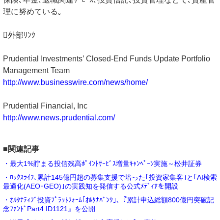
理に努めている｡
外部ﾘﾝｸ
Prudential Investments’ Closed-End Funds Update Portfolio
Management Team
http://www.businesswire.com/news/home/
Prudential Financial, Inc
http://www.news.prudential.com/
■関連記事
・最大1%貯まる投信残高ﾎﾟｲﾝﾄｻｰﾋﾞｽ増量ｷｬﾝﾍﾟｰﾝ実施～松井証券
・ﾛｯｸｽﾗｲﾌ､累計145億円超の募集支援で培った｢投資家集客｣と｢AI検索
最適化(AEO･GEO)｣の実践知を発信する公式ﾒﾃﾞｨｱを開設
・ｵﾙﾀﾅﾃｨﾌﾞ投資ﾌﾟﾗｯﾄﾌｫｰﾑ｢ｵﾙﾀﾅﾊﾞﾝｸ｣､『累計申込総額800億円突破記
念ﾌｧﾝﾄﾞPart4 ID1121』を公開