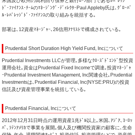
米国及び欧州の高利回り債券と銀行ﾛｰﾝ部門であるﾚﾊﾞﾚｯｼﾞ
ﾄﾞ･ﾌｧｲﾅﾝｽ･ﾁｰﾑのﾏﾈｰｼﾞﾝｸﾞ･ﾃﾞｨﾚｸﾀｰPaul Appleby氏は､ｸﾞﾛｰﾊﾞ
ﾙ･ﾚﾊﾞﾚｯｼﾞﾄﾞ･ﾌｧｲﾅﾝｽの取り組みを統括する｡
部署は､12資産ﾏﾈｰｼﾞｬｰ､26信用ｱﾅﾘｽﾄで構成されている｡
Prudential Short Duration High Yield Fund, Incについて
Prudential Investments LLCが管理｡多様なｸﾛｰｽﾞﾄﾞｴﾝﾄﾞ型投資
運用会社｡資金はPrudential Fixed Incomeで調達｡投資ﾏﾈｰｼﾞｬ
ｰPrudential Investment Management, Inc関連会社｡Prudential
Investmentsは､Prudential Financial, Inc(NYSE:PRU)の投資
信託及び資産管理事業を統括している｡
Prudential Financial, Incについて
2012年12月31日時点の運用資産1兆ﾄﾞﾙ以上｡米国､ｱｼﾞｱ､ﾖｰﾛｯ
ﾊﾟ､ﾗﾃﾝｱﾒﾘｶで事業を展開｡個人及び機関投資家の顧客に､生命
保険､年金､退職関連ｻｰﾋﾞｽ､投資信託､投資管理などで､資産管