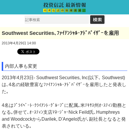
Southwest Securities､ﾌｧｲﾅﾝｼｬﾙ･ｱﾄﾞﾊﾞｲｻﾞｰを雇用
2013年4月29日 14:00
内部人事も変更
2013年4月23日- Southwest Securities, Inc(以下､ Southwest)
は､4名の経験豊富なﾌｧｲﾅﾝｼｬﾙ･ｱﾄﾞﾊﾞｲｻﾞｰを雇用したと発表し
た｡
4名はﾌﾟﾗｲﾍﾞｰﾄ･ｸﾗｲｱﾝﾄ･ｸﾞﾙｰﾌﾟに配属｡米ﾃｷｻｽ州ｵｰｽﾃｨﾝ勤務と
なる｡併せて､ｵｰｽﾃｨﾝ支店ﾏﾈｰｼﾞｬｰNick Feild氏､Humphreys
and WoodcockからDarilek, D'Angelo氏が､副社長となると発
表されている｡