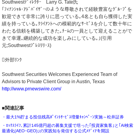
Southwestﾃﾞｨﾚｸﾀｰ Larry G. Tate氏
｢ﾌｨﾅﾝｼｬﾙ･ｱﾄﾞﾊﾞｲｻﾞｰのような尊敬されて経験豊富なｸﾞﾙｰﾌﾟを
歓迎できて非常に誇りに思っている｡4名とも自ら獲得した実
績を持っている｡ｸﾗｲｱﾝﾄへの模範的なｻｰﾋﾞｽを介して数十年に
わたる信頼を構築してきた｡ﾁｰﾑの一員として迎えることがで
きて幸運｡継続的な成功を楽しみにしている｡｣(引用
元;Southwestﾌﾟﾚｽﾘﾘｰｽ)
外部ﾘﾝｸ
Southwest Securities Welcomes Experienced Team of
Advisors to Private Client Group in Austin, Texas
http://www.prnewswire.com/
■関連記事
・最大1%貯まる投信残高ﾎﾟｲﾝﾄｻｰﾋﾞｽ増量ｷｬﾝﾍﾟｰﾝ実施～松井証券
・ﾛｯｸｽﾗｲﾌ､累計145億円超の募集支援で培った｢投資家集客｣と｢AI検索
最適化(AEO･GEO)｣の実践知を発信する公式ﾒﾃﾞｨｱを開設