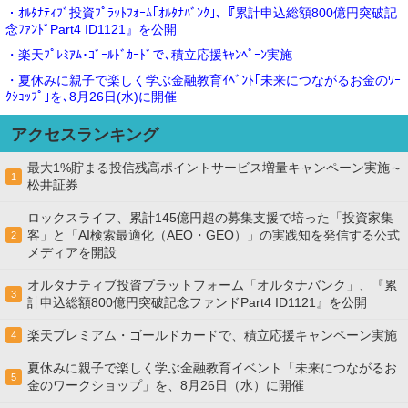
・ｵﾙﾀﾅﾃｨﾌﾞ投資ﾌﾟﾗｯﾄﾌｫｰﾑ｢ｵﾙﾀﾅﾊﾞﾝｸ｣､『累計申込総額800億円突破記
念ﾌｧﾝﾄﾞPart4 ID1121』を公開
・楽天ﾌﾟﾚﾐｱﾑ･ｺﾞｰﾙﾄﾞｶｰﾄﾞで､積立応援ｷｬﾝﾍﾟｰﾝ実施
・夏休みに親子で楽しく学ぶ金融教育ｲﾍﾞﾝﾄ｢未来につながるお金のﾜｰ
ｸｼｮｯﾌﾟ｣を､8月26日(水)に開催
アクセスランキング
最大1%貯まる投信残高ポイントサービス増量キャンペーン実施～
1
松井証券
ロックスライフ、累計145億円超の募集支援で培った「投資家集
客」と「AI検索最適化（AEO・GEO）」の実践知を発信する公式
2
メディアを開設
オルタナティブ投資プラットフォーム「オルタナバンク」、『累
3
計申込総額800億円突破記念ファンドPart4 ID1121』を公開
楽天プレミアム・ゴールドカードで、積立応援キャンペーン実施
4
夏休みに親子で楽しく学ぶ金融教育イベント「未来につながるお
5
金のワークショップ」を、8月26日（水）に開催