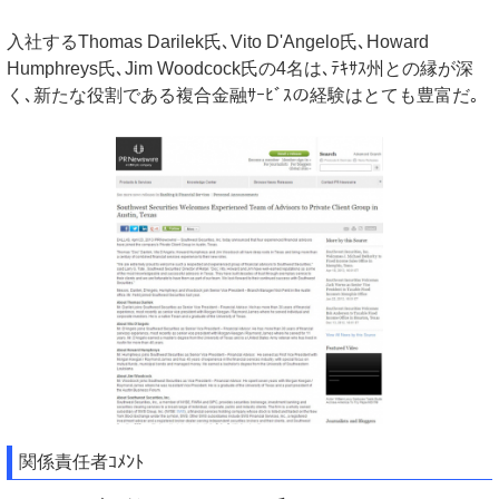
入社するThomas Darilek氏､Vito D'Angelo氏､Howard
Humphreys氏､Jim Woodcock氏の4名は､ﾃｷｻｽ州との縁が深
く､新たな役割である複合金融ｻｰﾋﾞｽの経験はとても豊富だ｡
関係責任者ｺﾒﾝﾄ