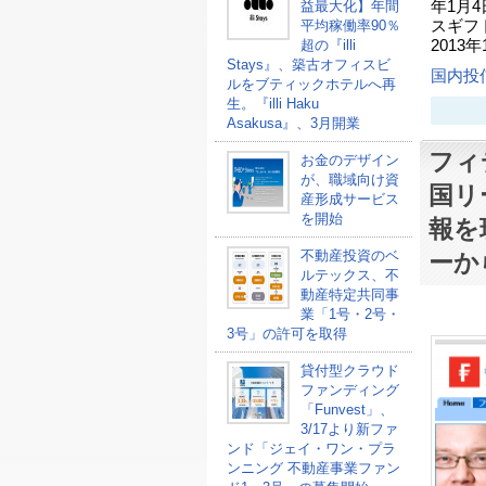
益最大化】年間
年1月
平均稼働率90％
スギフ
超の『illi
2013
Stays』、築古オフィスビ
国内投
ルをブティックホテルへ再
生。『illi Haku
Asakusa』、3月開業
フィ
お金のデザイン
が、職域向け資
国リ
産形成サービス
を開始
報を
不動産投資のベ
ーか
ルテックス、不
動産特定共同事
業「1号・2号・
3号」の許可を取得
貸付型クラウド
ファンディング
「Funvest」、
3/17より新ファ
ンド「ジェイ・ワン・プラ
ンニング 不動産事業ファン