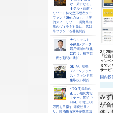
が、旅になる。
ホテル・旅館・
リゾート特化型不動産クラ
ファン「StellaVia」、世界
的スノーリゾート長野県白
馬のヴィラを対象に、第12
号ファンドを募集開始
ナウキャスト、
不動産×データ
活用領域の強化
3月2
に向け、榎本英
「投資
二氏が顧問に就任
ャンペ
までと
SBIが、読売
サービ
333インデック
ス・ファンド募
国内投
集取扱い開始
4/20(月)民泊の
正しい始め方セ
みず
ミナー。民泊で
FIRE!年間1,350
が合
万円を目指す!節税効果ア
催・
リ。民泊投資家を多数輩出