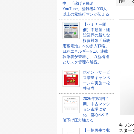
中、『稼げる民泊
YouTube』登録者4,000人
以上の元銀行マンが伝える
【セミナー開
催】不動産・建
設業界の新たな
投資対象「系統
用蓄電池」への参入戦略。
日経エネルギーNEXT連載
執筆者が登壇し、収益構造
とリスク管理を解説。
ポイントサービ
ス増量キャンペ
ーンを実施ー松
井証券
2026年第1四半
期、中古マンシ
ョン市場に変
化、都心5区で
値下げ圧力強まる
キャン
【一棟再生で収
スター