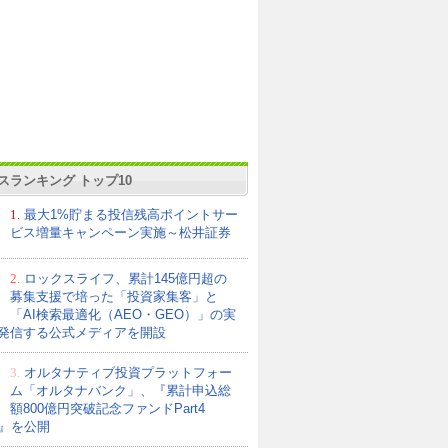
スランキング トップ10
1.
最大1%貯まる投信残高ポイントサー
ビス増量キャンペーン実施～松井証券
2.
ロックスライフ、累計145億円超の
募集支援で培った「投資家集客」と
「AI検索最適化（AEO・GEO）」の実
発信する公式メディアを開設
3.
オルタナティブ投資プラットフォー
ム「オルタナバンク」、『累計申込総
額800億円突破記念ファンドPart4
21』を公開