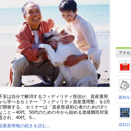
アクセ
不安は自分で解消するフィディリティ投信が、資産運用
践知を
から学べるセミナー「フィディリティ資産運用塾」を2月
で開催する。 セミナーは「資産形成初心者のための3つ
なこと～40代、50代のための今から始める老後難民対策
題され、40代、5…
ID11
信最新情報の続きを読む...