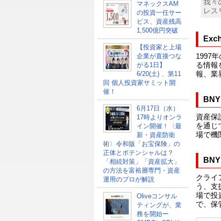
我々
マネックスAM
レス
の投資一任サー
ビス、資産残高
1,500億円突破
Exc
【投資家と上場
1997
企業が直接つな
る情報
がる1日】
報、業
6/20(土) 、第11
回 個人投資家サミット開
催！
BNY
6月17日（水）
資産保
17時よりオンラ
を通じ
イン開催！〈最
場で機
新・資産防衛
術〉令和版「お宝保険」の
正体とポテンシャルは？
BNY
「相続対策」「資産拡大」
の方法を富裕層専門・資産
クライ
運用のプロが解説
う、支
場で投
Oliveコンサル
で、保
ティングが、業
務を開始ー