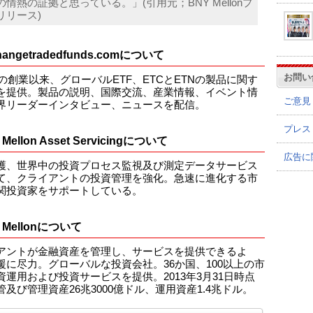
の情熱の証拠と思っている。」(引用元；BNY Mellonプ
リリース)
hangetradedfunds.comについて
お問い
年の創業以来、グローバルETF、ETCとETNの製品に関す
を提供。製品の説明、国際交流、産業情報、イベント情
ご意見
界リーダーインタビュー、ニュースを配信。
プレス
 Mellon Asset Servicingについて
広告に
護、世界中の投資プロセス監視及び測定データサービス
て、クライアントの投資管理を強化。急速に進化する市
関投資家をサポートしている。
 Mellonについて
アントが金融資産を管理し、サービスを提供できるよ
援に尽力。グローバルな投資会社。36か国、100以上の市
資運用および投資サービスを提供。2013年3月31日時点
管及び管理資産26兆3000億ドル、運用資産1.4兆ドル。