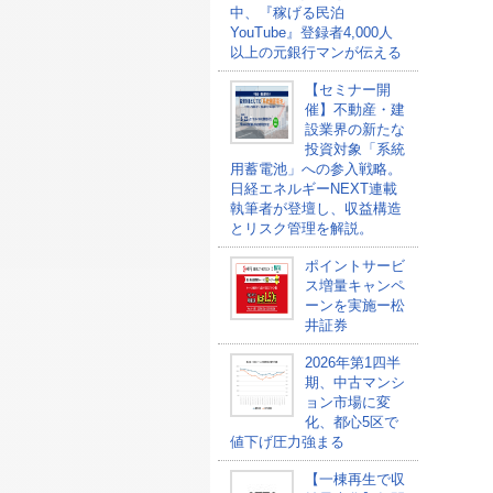
中、『稼げる民泊
YouTube』登録者4,000人
以上の元銀行マンが伝える
【セミナー開
催】不動産・建
設業界の新たな
投資対象「系統
用蓄電池」への参入戦略。
日経エネルギーNEXT連載
執筆者が登壇し、収益構造
とリスク管理を解説。
ポイントサービ
ス増量キャンペ
ーンを実施ー松
井証券
2026年第1四半
期、中古マンシ
ョン市場に変
化、都心5区で
値下げ圧力強まる
【一棟再生で収