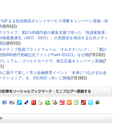
1%貯まる投信残高ポイントサービス増量キャンペーン実施～松
券
(8月6日)
クスライフ、累計145億円超の募集支援で培った「投資家集客」
AI検索最適化（AEO・GEO）」の実践知を発信する公式メディ
開設
(8月5日)
タナティブ投資プラットフォーム「オルタナバンク」、『累計
額800億円突破記念ファンドPart4 ID1121』を公開
(7月23日)
プレミアム・ゴールドカードで、積立応援キャンペーン実施
(7
日)
みに親子で楽しく学ぶ金融教育イベント「未来につながるお金
ークショップ」を、8月26日（水）に開催
(7月19日)