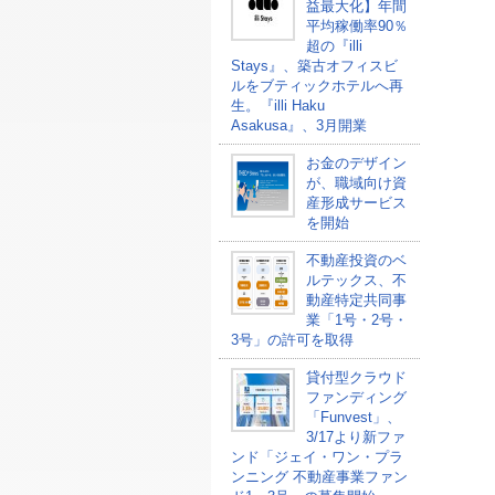
益最大化】年間
平均稼働率90％
超の『illi
Stays』、築古オフィスビ
ルをブティックホテルへ再
生。『illi Haku
Asakusa』、3月開業
お金のデザイン
が、職域向け資
産形成サービス
を開始
不動産投資のベ
ルテックス、不
動産特定共同事
業「1号・2号・
3号」の許可を取得
貸付型クラウド
ファンディング
「Funvest」、
3/17より新ファ
ンド「ジェイ・ワン・プラ
ンニング 不動産事業ファン