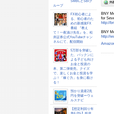
SMBCとSBIグ
ループ
BNY Mel
FX初心者によ
for Sev
る、初心者のた
http://
めの新感覚FX
番組 『教え
BNY Me
て！一夜漬け先生』を、松
http://
井証券公式YouTubeチャン
ネルにて、配信開始
Amazo
5万部を突破し
た、パックンに
よる子ども向け
お金と投資の
本、第二弾発売。クイズ
で、楽しくお金と投資を学
ぶ！「稼ぐ力」を身に着け
る！
預かり資産2兆
円を突破ーウェ
ルスナビ
【想定利回り年
率6.0%】投資