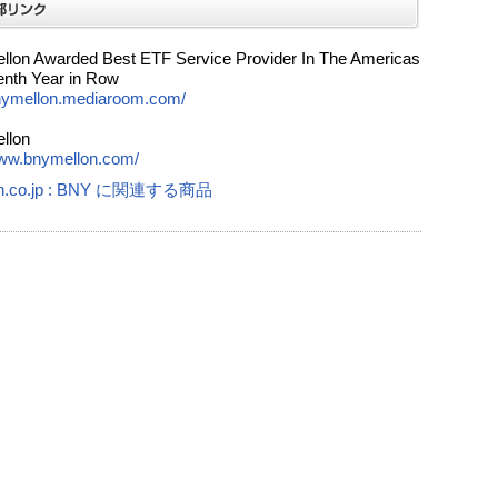
lon Awarded Best ETF Service Provider In The Americas
enth Year in Row
bnymellon.mediaroom.com/
llon
www.bnymellon.com/
n.co.jp : BNY に関連する商品