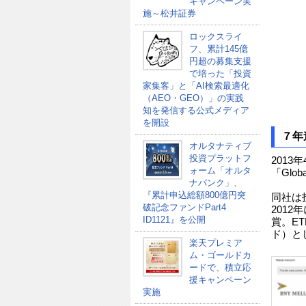
キャンペーン実
施～松井証券
ロックスライ
フ、累計145億
円超の募集支援
で培った「投資
家集客」と「AI検索最適化
（AEO・GEO）」の実践
知を発信する公式メディア
を開設
７年
オルタナティブ
投資プラットフ
2013年
ォーム「オルタ
「Glob
ナバンク」、
『累計申込総額800億円突
同社は
破記念ファンドPart4
201
ID1121』を公開
賞。E
ド）と
楽天プレミア
ム・ゴールドカ
ードで、積立応
援キャンペーン
実施