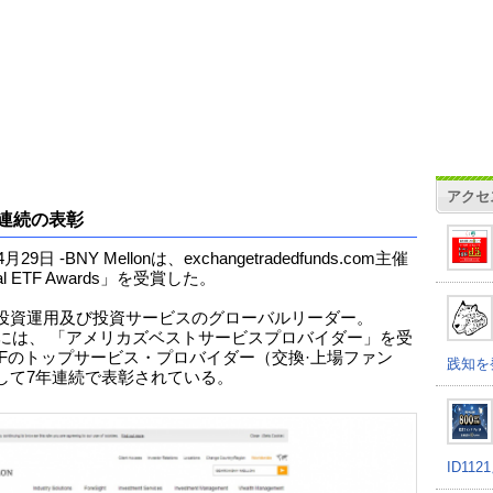
アクセ
連続の表彰
4月29日 -BNY Mellonは、exchangetradedfunds.com主催
al ETF Awards」を受賞した。
投資運用及び投資サービスのグローバルリーダー。
2年には、 「アメリカズベストサービスプロバイダー」を受
TFのトップサービス・プロバイダー（交換·上場ファン
践知を
して7年連続で表彰されている。
ID11