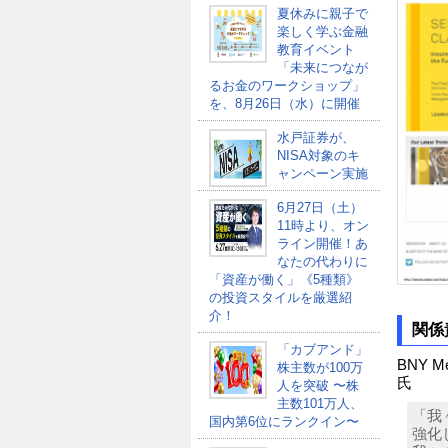
夏休みに親子で
楽しく学ぶ金融
教育イベント
「未来につなが
るお金のワークショップ」
を、8月26日（水）に開催
水戸証券が、
NISA対象のキ
ャンペーン実施
6月27日（土）
11時より、オン
ライン開催！あ
なたの代わりに
「資産が働く」《5種類》
の投資スタイルを厳選紹
介！
関係
「カブアンド」
BNY 
株主数が100万
氏
人を突破 〜株
主数101万人、
「我
国内第6位にランクイン〜
強化