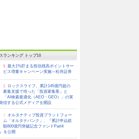
スランキング トップ10
1.
最大1%貯まる投信残高ポイントサー
ビス増量キャンペーン実施～松井証券
2.
ロックスライフ、累計145億円超の
募集支援で培った「投資家集客」と
「AI検索最適化（AEO・GEO）」の実
発信する公式メディアを開設
3.
オルタナティブ投資プラットフォー
ム「オルタナバンク」、『累計申込総
額800億円突破記念ファンドPart4
21』を公開