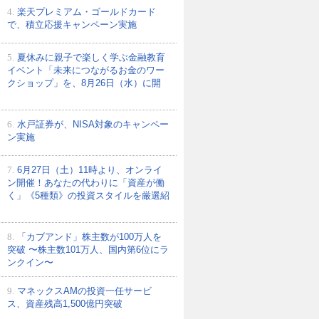
4.
楽天プレミアム・ゴールドカード
で、積立応援キャンペーン実施
5.
夏休みに親子で楽しく学ぶ金融教育
イベント「未来につながるお金のワー
クショップ」を、8月26日（水）に開
6.
水戸証券が、NISA対象のキャンペー
ン実施
7.
6月27日（土）11時より、オンライ
ン開催！あなたの代わりに「資産が働
く」《5種類》の投資スタイルを厳選紹
8.
「カブアンド」株主数が100万人を
突破 〜株主数101万人、国内第6位にラ
ンクイン〜
9.
マネックスAMの投資一任サービ
ス、資産残高1,500億円突破