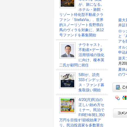
が、旅になる。
ホテル・旅館・
リゾート特化型不動産クラ
ファン「StellaVia」、世界
最大
的スノーリゾート長野県白
井証
馬のヴィラを対象に、第12
ロッ
号ファンドを募集開始
と「
アを
ナウキャスト、
オル
不動産×データ
申込総
活用領域の強化
楽天
に向け、榎本英
月20
二氏が顧問に就任
夏休
のワ
SBIが、読売
333インデック
ス・ファンド募
集取扱い開始
4/20(月)民泊の
正しい始め方セ
ミナー。民泊で
FIRE!年間1,350
万円を目指す!節税効果ア
リ。民泊投資家を多数輩出