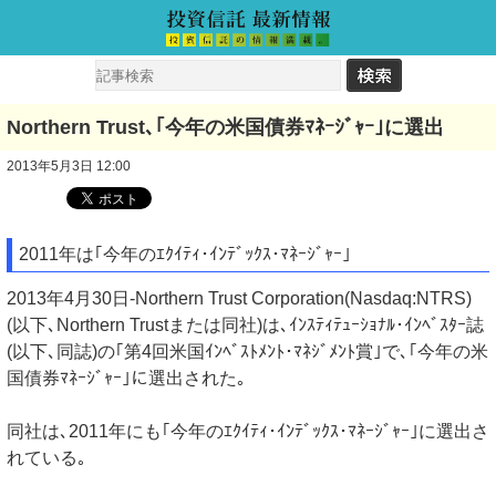
Northern Trust､｢今年の米国債券ﾏﾈｰｼﾞｬｰ｣に選出
2013年5月3日 12:00
2011年は｢今年のｴｸｲﾃｨ･ｲﾝﾃﾞｯｸｽ･ﾏﾈｰｼﾞｬｰ｣
2013年4月30日-Northern Trust Corporation(Nasdaq:NTRS)
(以下､Northern Trustまたは同社)は､ｲﾝｽﾃｨﾃｭｰｼｮﾅﾙ･ｲﾝﾍﾞｽﾀｰ誌
(以下､同誌)の｢第4回米国ｲﾝﾍﾞｽﾄﾒﾝﾄ･ﾏﾈｼﾞﾒﾝﾄ賞｣で､｢今年の米
国債券ﾏﾈｰｼﾞｬｰ｣に選出された｡
同社は､2011年にも｢今年のｴｸｲﾃｨ･ｲﾝﾃﾞｯｸｽ･ﾏﾈｰｼﾞｬｰ｣に選出さ
れている｡