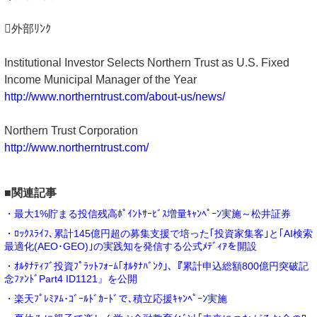
外部ﾘﾝｸ
Institutional Investor Selects Northern Trust as U.S. Fixed
Income Municipal Manager of the Year
http://www.northerntrust.com/about-us/news/
Northern Trust Corporation
http://www.northerntrust.com/
■関連記事
・最大1%貯まる投信残高ﾎﾟｲﾝﾄｻｰﾋﾞｽ増量ｷｬﾝﾍﾟｰﾝ実施～松井証券
・ﾛｯｸｽﾗｲﾌ､累計145億円超の募集支援で培った｢投資家集客｣と｢AI検索
最適化(AEO･GEO)｣の実践知を発信する公式ﾒﾃﾞｨｱを開設
・ｵﾙﾀﾅﾃｨﾌﾞ投資ﾌﾟﾗｯﾄﾌｫｰﾑ｢ｵﾙﾀﾅﾊﾞﾝｸ｣､『累計申込総額800億円突破記
念ﾌｧﾝﾄﾞPart4 ID1121』を公開
・楽天ﾌﾟﾚﾐｱﾑ･ｺﾞｰﾙﾄﾞｶｰﾄﾞで､積立応援ｷｬﾝﾍﾟｰﾝ実施