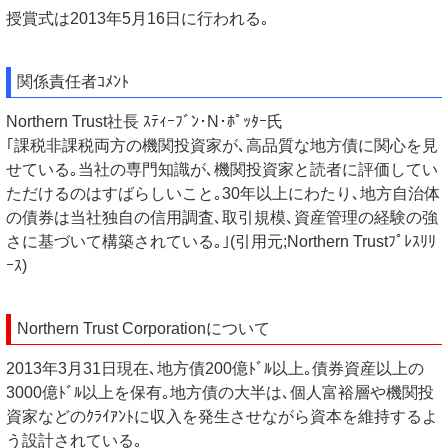
授賞式は2013年5月16日に行われる｡
関係責任者ｺﾒﾝﾄ
Northern Trust社長 ｽﾃｨｰﾌﾞﾝ･N･ﾎﾟｯﾀｰ氏
｢課税非課税両方の機関投資家が､高品質な地方債に関心を見
せている｡当社の専門知識が､機関投資家と読者に評価してい
ただけるのはすばらしいこと｡30年以上にわたり､地方自治体
の債券は当社独自の信用調査､取引規模､資産管理の経験の強
さに基づいて構築されている｡｣(引用元;Northern Trustﾌﾟﾚｽﾘﾘ
ｰｽ)
Northern Trust Corporationについて
2013年3月31日現在､地方債200億ﾄﾞﾙ以上｡債券資産以上の
3000億ﾄﾞﾙ以上を保有｡地方債の大半は､個人富裕層や機関投
資家などのｸﾗｲｱﾝﾄに収入を発生させながら資本を維持するよ
う設計されている｡