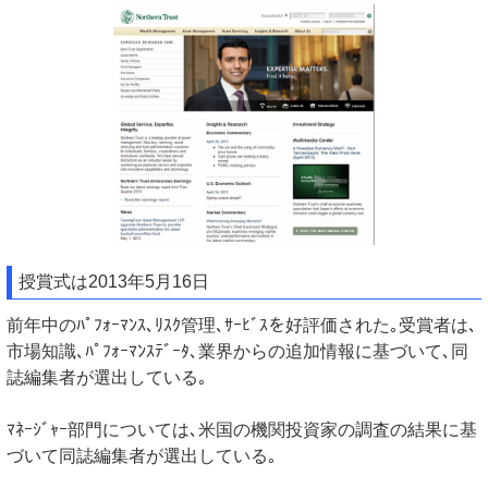
授賞式は2013年5月16日
前年中のﾊﾟﾌｫｰﾏﾝｽ､ﾘｽｸ管理､ｻｰﾋﾞｽを好評価された｡受賞者は､
市場知識､ﾊﾟﾌｫｰﾏﾝｽﾃﾞｰﾀ､業界からの追加情報に基づいて､同
誌編集者が選出している｡
ﾏﾈｰｼﾞｬｰ部門については､米国の機関投資家の調査の結果に基
づいて同誌編集者が選出している｡