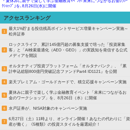
・夏休みに親子で楽しく学ぶ金融教育ｲﾍﾞﾝﾄ｢未来につながるお金のﾜｰ
ｸｼｮｯﾌﾟ｣を､8月26日(水)に開催
アクセスランキング
最大1%貯まる投信残高ポイントサービス増量キャンペーン実施～
1
松井証券
ロックスライフ、累計145億円超の募集支援で培った「投資家集
客」と「AI検索最適化（AEO・GEO）」の実践知を発信する公式
2
メディアを開設
オルタナティブ投資プラットフォーム「オルタナバンク」、『累
3
計申込総額800億円突破記念ファンドPart4 ID1121』を公開
楽天プレミアム・ゴールドカードで、積立応援キャンペーン実施
4
夏休みに親子で楽しく学ぶ金融教育イベント「未来につながるお
5
金のワークショップ」を、8月26日（水）に開催
水戸証券が、NISA対象のキャンペーン実施
6
6月27日（土）11時より、オンライン開催！あなたの代わりに「資
7
産が働く」《5種類》の投資スタイルを厳選紹介！