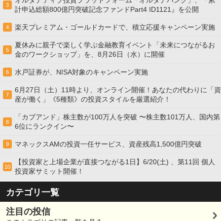
3
計申込総額800億円突破記念ファンドPart4 ID1121』を公開
楽天プレミアム・ゴールドカードで、積立応援キャンペーン実施
4
夏休みに親子で楽しく学ぶ金融教育イベント「未来につながるお
5
金のワークショップ」を、8月26日（水）に開催
水戸証券が、NISA対象のキャンペーン実施
6
6月27日（土）11時より、オンライン開催！あなたの代わりに「資
7
産が働く」《5種類》の投資スタイルを厳選紹介！
「カブアンド」株主数が100万人を突破 〜株主数101万人、国内第
8
6位にランクイン〜
マネックスAMの投資一任サービス、資産残高1,500億円突破
9
【投資家と上場企業が直接つながる1日】6/20(土) 、第11回 個人
10
投資家サミット開催！
カテゴリ一覧
注目の投信