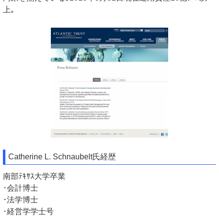
上｡
Catherine L. Schnaubelt氏経歴
南部ﾃｷｻｽ大学卒業
･会計博士
･法学博士
･経営学学士号