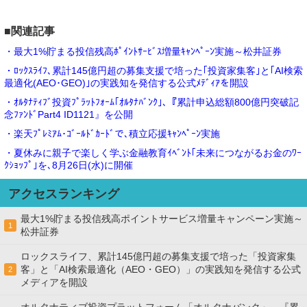
■関連記事
・最大1%貯まる投信残高ﾎﾟｲﾝﾄｻｰﾋﾞｽ増量ｷｬﾝﾍﾟｰﾝ実施～松井証券
・ﾛｯｸｽﾗｲﾌ､累計145億円超の募集支援で培った｢投資家集客｣と｢AI検索
最適化(AEO･GEO)｣の実践知を発信する公式ﾒﾃﾞｨｱを開設
・ｵﾙﾀﾅﾃｨﾌﾞ投資ﾌﾟﾗｯﾄﾌｫｰﾑ｢ｵﾙﾀﾅﾊﾞﾝｸ｣､『累計申込総額800億円突破記
念ﾌｧﾝﾄﾞPart4 ID1121』を公開
・楽天ﾌﾟﾚﾐｱﾑ･ｺﾞｰﾙﾄﾞｶｰﾄﾞで､積立応援ｷｬﾝﾍﾟｰﾝ実施
・夏休みに親子で楽しく学ぶ金融教育ｲﾍﾞﾝﾄ｢未来につながるお金のﾜｰ
ｸｼｮｯﾌﾟ｣を､8月26日(水)に開催
アクセスランキング
最大1%貯まる投信残高ポイントサービス増量キャンペーン実施～
1
松井証券
ロックスライフ、累計145億円超の募集支援で培った「投資家集
客」と「AI検索最適化（AEO・GEO）」の実践知を発信する公式
2
メディアを開設
オルタナティブ投資プラットフォーム「オルタナバンク」、『累