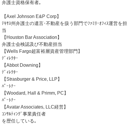
弁護士資格保有者｡
【Axel Johnson E&P Corp】
ﾃｷｻｽ州弁護士の遺言･不動産を扱う部門でﾌｧﾐﾘｰｵﾌｨｽ運営を担
当
【Houston Bar Association】
弁護士会検認及び不動産担当
【Wells Fargo超富裕層資産管理部門】
ﾃﾞｨﾚｸﾀｰ
【Abbot Downing】
ﾃﾞｨﾚｸﾀｰ
【Strasburger & Price, LLP】
ﾊﾟｰﾄﾅｰ
【Woodard, Hall & Primm, PC】
ﾊﾟｰﾄﾅｰ
【Avatar Associates, LLC経営】
ｺﾝｻﾙﾃｨﾝｸﾞ事業責任者
を歴任している｡