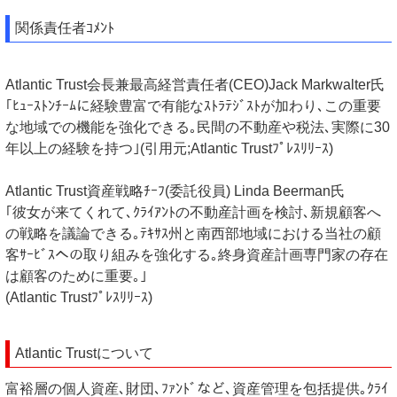
関係責任者ｺﾒﾝﾄ
Atlantic Trust会長兼最高経営責任者(CEO)Jack Markwalter氏
｢ﾋｭｰｽﾄﾝﾁｰﾑに経験豊富で有能なｽﾄﾗﾃｼﾞｽﾄが加わり､この重要
な地域での機能を強化できる｡民間の不動産や税法､実際に30
年以上の経験を持つ｣(引用元;Atlantic Trustﾌﾟﾚｽﾘﾘｰｽ)
Atlantic Trust資産戦略ﾁｰﾌ(委託役員) Linda Beerman氏
｢彼女が来てくれて､ｸﾗｲｱﾝﾄの不動産計画を検討､新規顧客へ
の戦略を議論できる｡ﾃｷｻｽ州と南西部地域における当社の顧
客ｻｰﾋﾞｽへの取り組みを強化する｡終身資産計画専門家の存在
は顧客のために重要｡｣
(Atlantic Trustﾌﾟﾚｽﾘﾘｰｽ)
Atlantic Trustについて
富裕層の個人資産､財団､ﾌｧﾝﾄﾞなど､資産管理を包括提供｡ｸﾗｲ