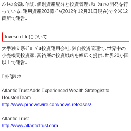
ｱﾝﾄの金融､信託､個別資産配分と投資管理ｿﾘｭｰｼｮﾝの開発を行
っている｡運用資産203億ﾄﾞﾙ(2012年12月31日現在)で全米12
箇所で運営｡
Invesco Ltdについて
大手独立系ｸﾞﾛｰﾊﾞﾙ投資運用会社｡独自投資管理で､世界中の
小売機関投資家､富裕層の投資戦略を幅広く提供｡世界20か国
以上で運営｡
外部ﾘﾝｸ
Atlantic Trust Adds Experienced Wealth Strategist to
HoustonTeam
http://www.prnewswire.com/news-releases/
Atlantic Trust
http://www.atlantictrust.com