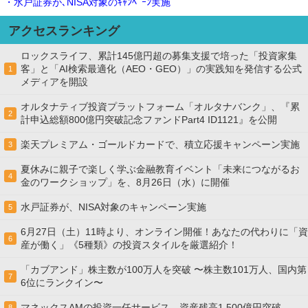
・水戸証券が､NISA対象のｷｬﾝﾍﾟｰﾝ実施
アクセスランキング
ロックスライフ、累計145億円超の募集支援で培った「投資家集
客」と「AI検索最適化（AEO・GEO）」の実践知を発信する公式
1
メディアを開設
オルタナティブ投資プラットフォーム「オルタナバンク」、『累
2
計申込総額800億円突破記念ファンドPart4 ID1121』を公開
楽天プレミアム・ゴールドカードで、積立応援キャンペーン実施
3
夏休みに親子で楽しく学ぶ金融教育イベント「未来につながるお
4
金のワークショップ」を、8月26日（水）に開催
水戸証券が、NISA対象のキャンペーン実施
5
6月27日（土）11時より、オンライン開催！あなたの代わりに「資
6
産が働く」《5種類》の投資スタイルを厳選紹介！
「カブアンド」株主数が100万人を突破 〜株主数101万人、国内第
7
6位にランクイン〜
マネックスAMの投資一任サービス、資産残高1,500億円突破
8