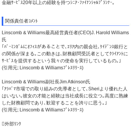
金融ｻｰﾋﾞｽ20年以上の経験を持つｼﾆｱ･ﾌｧｲﾅﾝｼｬﾙﾌﾟﾗﾝﾅｰ｡
関係責任者ｺﾒﾝﾄ
Linscomb & Williams最高経営責任者(CEO)J. Harold Williams
氏
｢ﾊﾞｰﾐﾝｶﾞﾑにｵﾌｨｽがあることで､ｴﾘｱ内の親会社､ｹｲﾃﾞﾝｽ銀行と
の関係が深まる｡この動きは､財務顧問受託者としてｸﾗｲｱﾝﾄに
ｻｰﾋﾞｽを提供するという我々の使命を実行しているもの｡｣
(引用元; Linscomb & Williamsﾌﾟﾚｽﾘﾘｰｽ)
Linscomb & Williams副社長Jim Atkinson氏
｢ｱﾗﾊﾞﾏ市場での取り組みの先導者として､Sheriより優れた人
はいない｡彼女の才能と経験は当社成長に役立つ｡高度に熟練
した財務顧問であり､歓迎することを誇りに思う｡｣
(引用元; Linscomb & Williamsﾌﾟﾚｽﾘﾘｰｽ)
外部ﾘﾝｸ