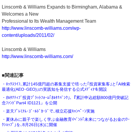
Linscomb & Williams Expands to Birmingham, Alabama &
Welcomes a New
Professional to Its Wealth Management Team
http://www.linscomb-williams.com/wp-
content/uploads/2011/02/
Linscomb & Williams
http://www.linscomb-williams.com/
■関連記事
・ﾛｯｸｽﾗｲﾌ､累計145億円超の募集支援で培った｢投資家集客｣と｢AI検索
最適化(AEO･GEO)｣の実践知を発信する公式ﾒﾃﾞｨｱを開設
・ｵﾙﾀﾅﾃｨﾌﾞ投資ﾌﾟﾗｯﾄﾌｫｰﾑ｢ｵﾙﾀﾅﾊﾞﾝｸ｣､『累計申込総額800億円突破記
念ﾌｧﾝﾄﾞPart4 ID1121』を公開
・楽天ﾌﾟﾚﾐｱﾑ･ｺﾞｰﾙﾄﾞｶｰﾄﾞで､積立応援ｷｬﾝﾍﾟｰﾝ実施
・夏休みに親子で楽しく学ぶ金融教育ｲﾍﾞﾝﾄ｢未来につながるお金のﾜｰ
ｸｼｮｯﾌﾟ｣を､8月26日(水)に開催