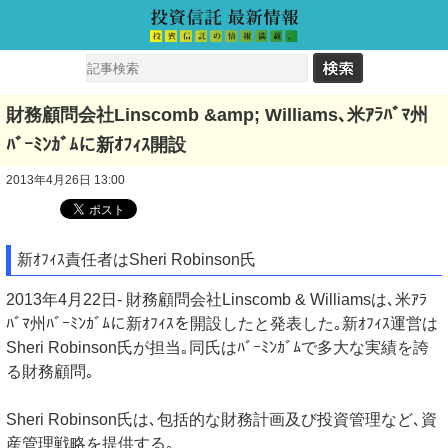
財務顧問会社Linscomb &amp; Williams､米ｱﾗﾊﾞﾏ州
ﾊﾞｰﾐﾝｶﾞﾑに新ｵﾌｨｽ開設
2013年4月26日 13:00
新ｵﾌｨｽ責任者はSheri Robinson氏
2013年4月22日- 財務顧問会社Linscomb & Williamsは､米ｱﾗ
ﾊﾞﾏ州ﾊﾞｰﾐﾝｶﾞﾑに新ｵﾌｨｽを開設したと発表した｡新ｵﾌｨｽ運営は
Sheri Robinson氏が担当｡同氏はﾊﾞｰﾐﾝｶﾞﾑで多大な実績を誇
る財務顧問｡
Sheri Robinson氏は､包括的な財務計画及び投資管理など､資
産管理戦略を提供する｡