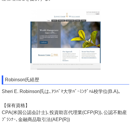
Robinson氏経歴
Sheri E. Robinson氏は､ｱﾗﾊﾞﾏ大学ﾊﾞｰﾐﾝｸﾞﾊﾑ校学位(B.A)｡
【保有資格】
CPA(米国公認会計士)､投資助言代理業(CFP(R))､公認不動産
ﾌﾟﾗﾝﾅｰ､金融商品取引法(AEP(R))