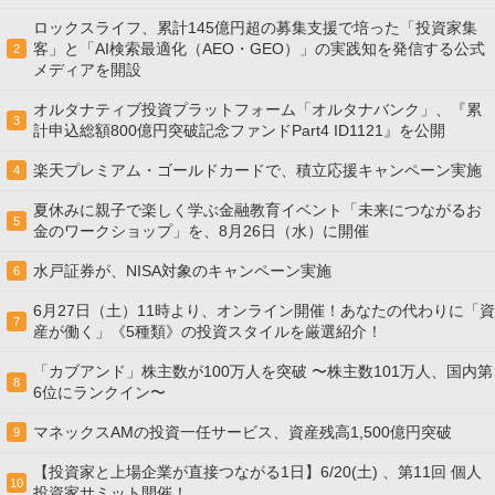
ロックスライフ、累計145億円超の募集支援で培った「投資家集
客」と「AI検索最適化（AEO・GEO）」の実践知を発信する公式
2
メディアを開設
オルタナティブ投資プラットフォーム「オルタナバンク」、『累
3
計申込総額800億円突破記念ファンドPart4 ID1121』を公開
楽天プレミアム・ゴールドカードで、積立応援キャンペーン実施
4
夏休みに親子で楽しく学ぶ金融教育イベント「未来につながるお
5
金のワークショップ」を、8月26日（水）に開催
水戸証券が、NISA対象のキャンペーン実施
6
6月27日（土）11時より、オンライン開催！あなたの代わりに「資
7
産が働く」《5種類》の投資スタイルを厳選紹介！
「カブアンド」株主数が100万人を突破 〜株主数101万人、国内第
8
6位にランクイン〜
マネックスAMの投資一任サービス、資産残高1,500億円突破
9
【投資家と上場企業が直接つながる1日】6/20(土) 、第11回 個人
10
投資家サミット開催！