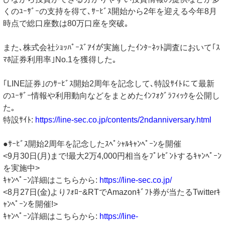
くのﾕｰｻﾞｰの支持を得て､ｻｰﾋﾞｽ開始から2年を迎える今年8月
時点で総口座数は80万口座を突破｡
また､株式会社ｼｮｯﾊﾟｰｽﾞｱｲが実施したｲﾝﾀｰﾈｯﾄ調査において｢ｽ
ﾏﾎ証券利用率｣No.1を獲得した｡
｢LINE証券｣のｻｰﾋﾞｽ開始2周年を記念して､特設ｻｲﾄにて最新
のﾕｰｻﾞｰ情報や利用動向などをまとめたｲﾝﾌｫｸﾞﾗﾌｨｯｸを公開し
た｡
特設ｻｲﾄ:
https://line-sec.co.jp/contents/2ndanniversary.html
●ｻｰﾋﾞｽ開始2周年を記念したｽﾍﾟｼｬﾙｷｬﾝﾍﾟｰﾝを開催
<9月30日(月)まで!最大2万4,000円相当をﾌﾟﾚｾﾞﾝﾄするｷｬﾝﾍﾟｰﾝ
を実施中>
ｷｬﾝﾍﾟｰﾝ詳細はこちらから:
https://line-sec.co.jp/
<8月27日(金)よりﾌｫﾛｰ&RTでAmazonｷﾞﾌﾄ券が当たるTwitterｷ
ｬﾝﾍﾟｰﾝを開催!>
ｷｬﾝﾍﾟｰﾝ詳細はこちらから:
https://line-