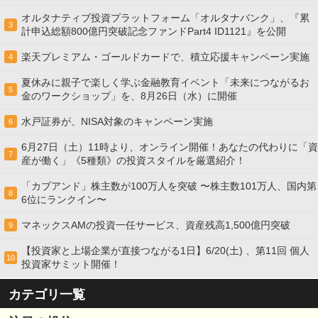
オルタナティブ投資プラットフォーム「オルタナバンク」、『累
3
計申込総額800億円突破記念ファンドPart4 ID1121』を公開
楽天プレミアム・ゴールドカードで、積立応援キャンペーン実施
4
夏休みに親子で楽しく学ぶ金融教育イベント「未来につながるお
5
金のワークショップ」を、8月26日（水）に開催
水戸証券が、NISA対象のキャンペーン実施
6
6月27日（土）11時より、オンライン開催！あなたの代わりに「資
7
産が働く」《5種類》の投資スタイルを厳選紹介！
「カブアンド」株主数が100万人を突破 〜株主数101万人、国内第
8
6位にランクイン〜
マネックスAMの投資一任サービス、資産残高1,500億円突破
9
【投資家と上場企業が直接つながる1日】6/20(土) 、第11回 個人
10
投資家サミット開催！
カテゴリ一覧