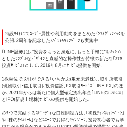
特設ｻｲﾄにてﾕｰｻﾞｰ属性や利用動向をまとめたｲﾝﾌｫｸﾞﾗﾌｨｯｸを
公開｡2周年を記念したｽﾍﾟｼｬﾙｷｬﾝﾍﾟｰﾝも実施中
｢LINE証券｣は､“投資をもっと身近に､もっと手軽に”をﾐｯｼｮﾝ
としたｼﾝﾌﾟﾙなﾃﾞｻﾞｲﾝと直感的な操作性が特徴の新たな｢ｽﾏﾎ
投資ｻｰﾋﾞｽ｣として､2019年8月にｻｰﾋﾞｽ提供を開始｡
1株単位で取引ができる｢いちかぶ(単元未満株)｣､取引所取引
(現物取引･信用取引)､投資信託､FX取引ｻｰﾋﾞｽ｢LINE FX｣のほ
か､2021年からは新たに個人型確定拠出年金｢LINEのiDeCo｣
とIPO(新規上場株)ｻｰﾋﾞｽの提供を開始した｡
ｵﾝﾗｲﾝで完結するｽﾋﾟｰﾃﾞｨな口座開設方法､｢初株ﾁｬﾝｽｷｬﾝﾍﾟｰﾝ｣
や｢株のﾀｲﾑｾｰﾙ｣などﾕﾆｰｸでお得なｷｬﾝﾍﾟｰﾝ､投資初心者でも学
びながら投資ができる分かりやすい投資情報の提供などが多