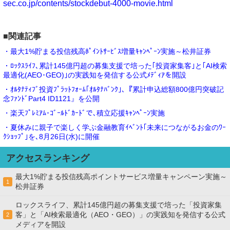
sec.co.jp/contents/stockdebut-4000-movie.html
■関連記事
・最大1%貯まる投信残高ﾎﾟｲﾝﾄｻｰﾋﾞｽ増量ｷｬﾝﾍﾟｰﾝ実施～松井証券
・ﾛｯｸｽﾗｲﾌ､累計145億円超の募集支援で培った｢投資家集客｣と｢AI検索
最適化(AEO･GEO)｣の実践知を発信する公式ﾒﾃﾞｨｱを開設
・ｵﾙﾀﾅﾃｨﾌﾞ投資ﾌﾟﾗｯﾄﾌｫｰﾑ｢ｵﾙﾀﾅﾊﾞﾝｸ｣､『累計申込総額800億円突破記
念ﾌｧﾝﾄﾞPart4 ID1121』を公開
・楽天ﾌﾟﾚﾐｱﾑ･ｺﾞｰﾙﾄﾞｶｰﾄﾞで､積立応援ｷｬﾝﾍﾟｰﾝ実施
・夏休みに親子で楽しく学ぶ金融教育ｲﾍﾞﾝﾄ｢未来につながるお金のﾜｰ
ｸｼｮｯﾌﾟ｣を､8月26日(水)に開催
アクセスランキング
最大1%貯まる投信残高ポイントサービス増量キャンペーン実施～
1
松井証券
ロックスライフ、累計145億円超の募集支援で培った「投資家集
客」と「AI検索最適化（AEO・GEO）」の実践知を発信する公式
2
メディアを開設