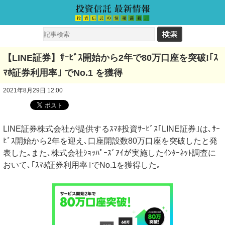
【LINE証券】ｻｰﾋﾞｽ開始から2年で80万口座を突破!｢ｽ
ﾏﾎ証券利用率｣ でNo.1 を獲得
2021年8月29日 12:00
LINE証券株式会社が提供するｽﾏﾎ投資ｻｰﾋﾞｽ｢LINE証券｣は､ｻｰ
ﾋﾞｽ開始から2年を迎え､口座開設数80万口座を突破したと発
表した｡また､株式会社ｼｮｯﾊﾟｰｽﾞｱｲが実施したｲﾝﾀｰﾈｯﾄ調査に
おいて､｢ｽﾏﾎ証券利用率｣でNo.1を獲得した｡