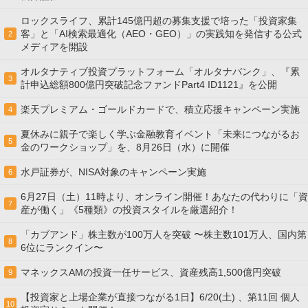
ロックスライフ、累計145億円超の募集支援で培った「投資家集
客」と「AI検索最適化（AEO・GEO）」の実践知を発信する公式
2
メディアを開設
オルタナティブ投資プラットフォーム「オルタナバンク」、『累
3
計申込総額800億円突破記念ファンドPart4 ID1121』を公開
楽天プレミアム・ゴールドカードで、積立応援キャンペーン実施
4
夏休みに親子で楽しく学ぶ金融教育イベント「未来につながるお
5
金のワークショップ」を、8月26日（水）に開催
水戸証券が、NISA対象のキャンペーン実施
6
6月27日（土）11時より、オンライン開催！あなたの代わりに「資
7
産が働く」《5種類》の投資スタイルを厳選紹介！
「カブアンド」株主数が100万人を突破 〜株主数101万人、国内第
8
6位にランクイン〜
マネックスAMの投資一任サービス、資産残高1,500億円突破
9
【投資家と上場企業が直接つながる1日】6/20(土) 、第11回 個人
10