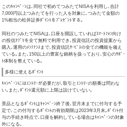
このｷｬﾝﾍﾟｰﾝは､同社で初めてつみたてNISAを利用し､合計
7,000円以上つみたてを行った人を対象に､つみたて金額の
1%相当の松井証券ﾎﾟｲﾝﾄをﾌﾟﾚｾﾞﾝﾄする｡
同社のつみたてNISAは､口座を開設していればｽﾏｰﾄﾌｫﾝ向け
の投信ｱﾌﾟﾘを全て無料で利用でき､投資信託の投資提案から
購入､運用のﾒﾝﾃﾅﾝｽまで､投資信託ｻｰﾋﾞｽの全ての機能を備え
ている｡また､150以上の豊富な銘柄を扱っており､安心のｻﾎﾟｰ
ﾄ体制を整えている｡
多様に使えるﾎﾟｲﾝﾄ
ｷｬﾝﾍﾟｰﾝにはｴﾝﾄﾘｰが必要だが､取引とｴﾝﾄﾘｰの順番は問わな
い｡また､ﾎﾟｲﾝﾄ還元額に上限は設けていない｡
景品となるﾎﾟｲﾝﾄはｷｬﾝﾍﾟｰﾝ終了後､翌月末までに付与する予
定で､この付与するﾎﾟｲﾝﾄの有効期限は2023年3月末｡ﾎﾟｲﾝﾄ付
与の手続き時点で､口座を解約している場合はｷｬﾝﾍﾟｰﾝの対象
外になる｡