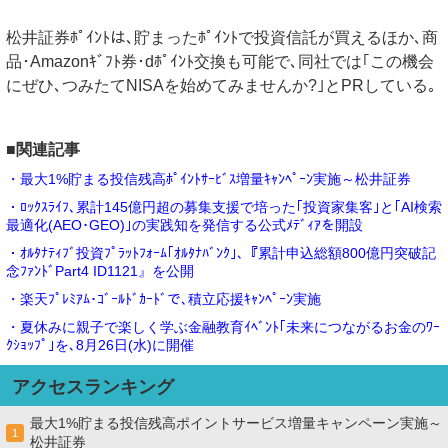
松井証券ﾎﾟｲﾝﾄは､貯まったﾎﾟｲﾝﾄで投資信託が買えるほか､商
品･Amazonｷﾞﾌﾄ券･dﾎﾟｲﾝﾄ交換も可能で､同社では｢この機会
にぜひ､つみたてNISAを始めてみませんか?｣とPRしている｡
■関連記事
・最大1%貯まる投信残高ﾎﾟｲﾝﾄｻｰﾋﾞｽ増量ｷｬﾝﾍﾟｰﾝ実施～松井証券
・ﾛｯｸｽﾗｲﾌ､累計145億円超の募集支援で培った｢投資家集客｣と｢AI検索
最適化(AEO･GEO)｣の実践知を発信する公式ﾒﾃﾞｨｱを開設
・ｵﾙﾀﾅﾃｨﾌﾞ投資ﾌﾟﾗｯﾄﾌｫｰﾑ｢ｵﾙﾀﾅﾊﾞﾝｸ｣､『累計申込総額800億円突破記
念ﾌｧﾝﾄﾞPart4 ID1121』を公開
・楽天ﾌﾟﾚﾐｱﾑ･ｺﾞｰﾙﾄﾞｶｰﾄﾞで､積立応援ｷｬﾝﾍﾟｰﾝ実施
・夏休みに親子で楽しく学ぶ金融教育ｲﾍﾞﾝﾄ｢未来につながるお金のﾜｰ
ｸｼｮｯﾌﾟ｣を､8月26日(水)に開催
アクセスランキング
最大1%貯まる投信残高ポイントサービス増量キャンペーン実施～
1
松井証券