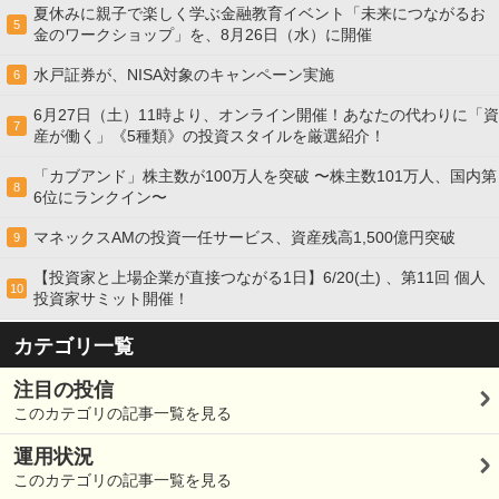
夏休みに親子で楽しく学ぶ金融教育イベント「未来につながるお
5
金のワークショップ」を、8月26日（水）に開催
水戸証券が、NISA対象のキャンペーン実施
6
6月27日（土）11時より、オンライン開催！あなたの代わりに「資
7
産が働く」《5種類》の投資スタイルを厳選紹介！
「カブアンド」株主数が100万人を突破 〜株主数101万人、国内第
8
6位にランクイン〜
マネックスAMの投資一任サービス、資産残高1,500億円突破
9
【投資家と上場企業が直接つながる1日】6/20(土) 、第11回 個人
10
投資家サミット開催！
カテゴリ一覧
注目の投信
このカテゴリの記事一覧を見る
運用状況
このカテゴリの記事一覧を見る