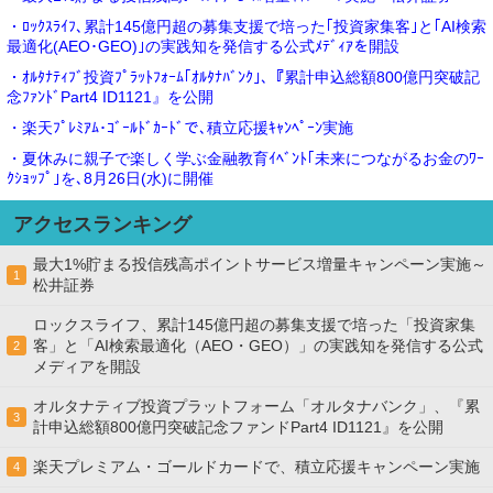
・ﾛｯｸｽﾗｲﾌ､累計145億円超の募集支援で培った｢投資家集客｣と｢AI検索
最適化(AEO･GEO)｣の実践知を発信する公式ﾒﾃﾞｨｱを開設
・ｵﾙﾀﾅﾃｨﾌﾞ投資ﾌﾟﾗｯﾄﾌｫｰﾑ｢ｵﾙﾀﾅﾊﾞﾝｸ｣､『累計申込総額800億円突破記
念ﾌｧﾝﾄﾞPart4 ID1121』を公開
・楽天ﾌﾟﾚﾐｱﾑ･ｺﾞｰﾙﾄﾞｶｰﾄﾞで､積立応援ｷｬﾝﾍﾟｰﾝ実施
・夏休みに親子で楽しく学ぶ金融教育ｲﾍﾞﾝﾄ｢未来につながるお金のﾜｰ
ｸｼｮｯﾌﾟ｣を､8月26日(水)に開催
アクセスランキング
最大1%貯まる投信残高ポイントサービス増量キャンペーン実施～
1
松井証券
ロックスライフ、累計145億円超の募集支援で培った「投資家集
客」と「AI検索最適化（AEO・GEO）」の実践知を発信する公式
2
メディアを開設
オルタナティブ投資プラットフォーム「オルタナバンク」、『累
3
計申込総額800億円突破記念ファンドPart4 ID1121』を公開
楽天プレミアム・ゴールドカードで、積立応援キャンペーン実施
4