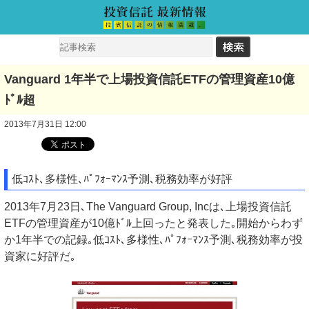
Vanguard 1年半で上場投資信託ETFの管理資産10億
ﾄﾞﾙ超
2013年7月31日 12:00
低ｺｽﾄ､多様性､ﾊﾟﾌｫｰﾏﾝｽ予測､税務効率が好評
2013年7月23日､The Vanguard Group, Incは､上場投資信託
ETFの管理資産が10億ﾄﾞﾙ上回ったと発表した｡開始からわず
か1年半での記録｡低ｺｽﾄ､多様性､ﾊﾟﾌｫｰﾏﾝｽ予測､税務効率が投
資家に好評だ｡