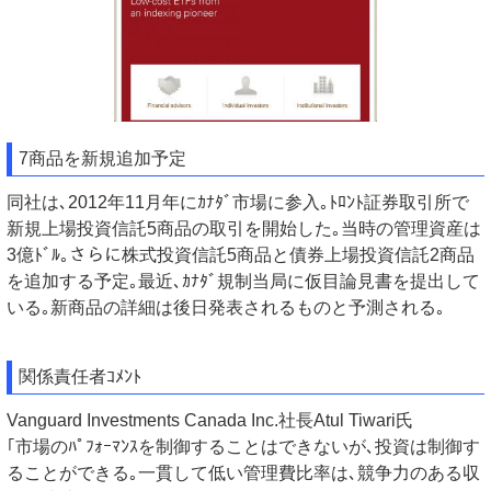
7商品を新規追加予定
同社は､2012年11月年にｶﾅﾀﾞ市場に参入｡ﾄﾛﾝﾄ証券取引所で
新規上場投資信託5商品の取引を開始した｡当時の管理資産は
3億ﾄﾞﾙ｡さらに株式投資信託5商品と債券上場投資信託2商品
を追加する予定｡最近､ｶﾅﾀﾞ規制当局に仮目論見書を提出して
いる｡新商品の詳細は後日発表されるものと予測される｡
関係責任者ｺﾒﾝﾄ
Vanguard Investments Canada Inc.社長Atul Tiwari氏
｢市場のﾊﾟﾌｫｰﾏﾝｽを制御することはできないが､投資は制御す
ることができる｡一貫して低い管理費比率は､競争力のある収