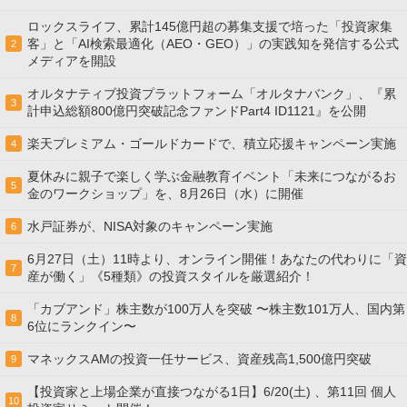
ロックスライフ、累計145億円超の募集支援で培った「投資家集
客」と「AI検索最適化（AEO・GEO）」の実践知を発信する公式
2
メディアを開設
オルタナティブ投資プラットフォーム「オルタナバンク」、『累
3
計申込総額800億円突破記念ファンドPart4 ID1121』を公開
楽天プレミアム・ゴールドカードで、積立応援キャンペーン実施
4
夏休みに親子で楽しく学ぶ金融教育イベント「未来につながるお
5
金のワークショップ」を、8月26日（水）に開催
水戸証券が、NISA対象のキャンペーン実施
6
6月27日（土）11時より、オンライン開催！あなたの代わりに「資
7
産が働く」《5種類》の投資スタイルを厳選紹介！
「カブアンド」株主数が100万人を突破 〜株主数101万人、国内第
8
6位にランクイン〜
マネックスAMの投資一任サービス、資産残高1,500億円突破
9
【投資家と上場企業が直接つながる1日】6/20(土) 、第11回 個人
10