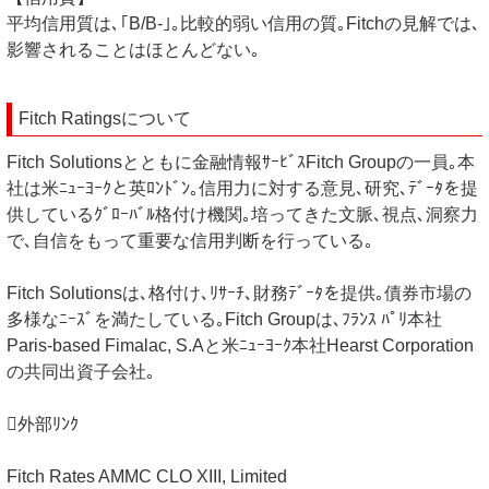
平均信用質は､｢B/B-｣｡比較的弱い信用の質｡Fitchの見解では､
影響されることはほとんどない｡
Fitch Ratingsについて
Fitch Solutionsとともに金融情報ｻｰﾋﾞｽFitch Groupの一員｡本
社は米ﾆｭｰﾖｰｸと英ﾛﾝﾄﾞﾝ｡信用力に対する意見､研究､ﾃﾞｰﾀを提
供しているｸﾞﾛｰﾊﾞﾙ格付け機関｡培ってきた文脈､視点､洞察力
で､自信をもって重要な信用判断を行っている｡
Fitch Solutionsは､格付け､ﾘｻｰﾁ､財務ﾃﾞｰﾀを提供｡債券市場の
多様なﾆｰｽﾞを満たしている｡Fitch Groupは､ﾌﾗﾝｽ ﾊﾟﾘ本社
Paris-based Fimalac, S.Aと米ﾆｭｰﾖｰｸ本社Hearst Corporation
の共同出資子会社｡
外部ﾘﾝｸ
Fitch Rates AMMC CLO XIII, Limited