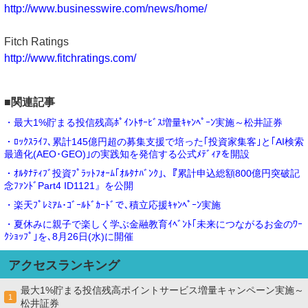
http://www.businesswire.com/news/home/
Fitch Ratings
http://www.fitchratings.com/
■関連記事
・最大1%貯まる投信残高ﾎﾟｲﾝﾄｻｰﾋﾞｽ増量ｷｬﾝﾍﾟｰﾝ実施～松井証券
・ﾛｯｸｽﾗｲﾌ､累計145億円超の募集支援で培った｢投資家集客｣と｢AI検索
最適化(AEO･GEO)｣の実践知を発信する公式ﾒﾃﾞｨｱを開設
・ｵﾙﾀﾅﾃｨﾌﾞ投資ﾌﾟﾗｯﾄﾌｫｰﾑ｢ｵﾙﾀﾅﾊﾞﾝｸ｣､『累計申込総額800億円突破記
念ﾌｧﾝﾄﾞPart4 ID1121』を公開
・楽天ﾌﾟﾚﾐｱﾑ･ｺﾞｰﾙﾄﾞｶｰﾄﾞで､積立応援ｷｬﾝﾍﾟｰﾝ実施
・夏休みに親子で楽しく学ぶ金融教育ｲﾍﾞﾝﾄ｢未来につながるお金のﾜｰ
ｸｼｮｯﾌﾟ｣を､8月26日(水)に開催
アクセスランキング
最大1%貯まる投信残高ポイントサービス増量キャンペーン実施～
1
松井証券