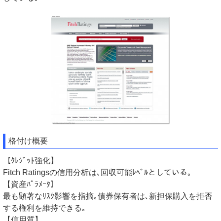
格付け概要
【ｸﾚｼﾞｯﾄ強化】
Fitch Ratingsの信用分析は､回収可能ﾚﾍﾞﾙとしている｡
【資産ﾊﾟﾗﾒｰﾀ】
最も顕著なﾘｽｸ影響を指摘｡債券保有者は､新担保購入を拒否
する権利を維持できる｡
【信用質】