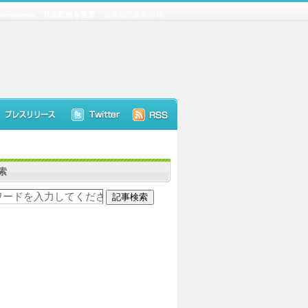
 Investments、月次配当を宣言
投資信託最新情報
索