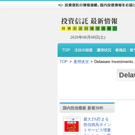
2026年08月08日(土)
TOP
>
運用状況
>
Delaware Investm
Del
国内投信最新 新着30件
最大1%貯まる
投信残高ポイン
トサービス増量