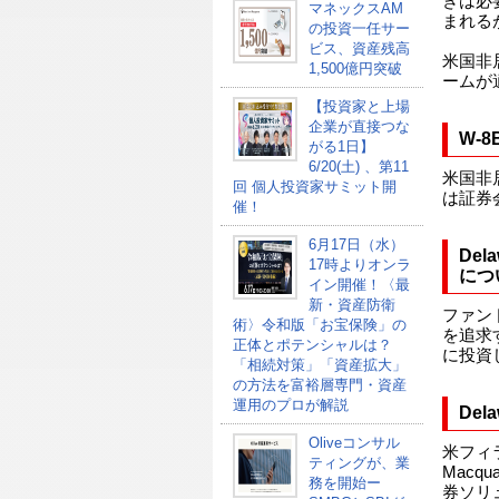
きは必
マネックスAM
まれる
の投資一任サー
ビス、資産残高
米国非
1,500億円突破
ームが
【投資家と上場
企業が直接つな
W-
がる1日】
6/20(土) 、第11
米国非
回 個人投資家サミット開
は証券
催！
6月17日（水）
Dela
17時よりオンラ
につ
イン開催！〈最
新・資産防衛
ファン
術〉令和版「お宝保険」の
を追求
正体とポテンシャルは？
に投資
「相続対策」「資産拡大」
の方法を富裕層専門・資産
運用のプロが解説
Del
Oliveコンサル
米フィ
ティングが、業
Macq
務を開始ー
券ソリ