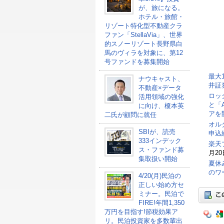
が、旅になる。
ホテル・旅館・
リゾート特化型不動産クラ
ファン「StellaVia」、世界
的スノーリゾート長野県白
馬のヴィラを対象に、第12
号ファンドを募集開始
最大
ナウキャスト、
井証
不動産×データ
ロッ
活用領域の強化
と「
に向け、榎本英
アを
二氏が顧問に就任
オル
SBIが、読売
申込総
333インデック
楽天
ス・ファンド募
月20
集取扱い開始
夏休
のワ
4/20(月)民泊の
正しい始め方セ
ミナー。民泊で
FIRE!年間1,350
万円を目指す!節税効果ア
リ。民泊投資家を多数輩出