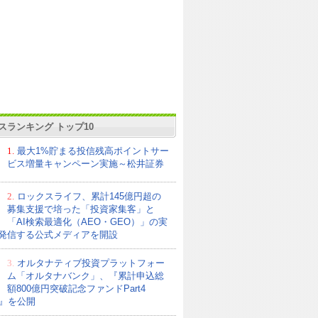
スランキング トップ10
1.
最大1%貯まる投信残高ポイントサー
ビス増量キャンペーン実施～松井証券
2.
ロックスライフ、累計145億円超の
募集支援で培った「投資家集客」と
「AI検索最適化（AEO・GEO）」の実
発信する公式メディアを開設
3.
オルタナティブ投資プラットフォー
ム「オルタナバンク」、『累計申込総
額800億円突破記念ファンドPart4
21』を公開