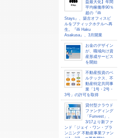
益最大化】年間
平均稼働率90％
超の『illi
Stays』、築古オフィスビ
ルをブティックホテルへ再
生。『illi Haku
Asakusa』、3月開業
お金のデザイン
が、職域向け資
産形成サービス
を開始
不動産投資のベ
ルテックス、不
動産特定共同事
業「1号・2号・
3号」の許可を取得
貸付型クラウド
ファンディング
「Funvest」、
3/17より新ファ
ンド「ジェイ・ワン・プラ
ンニング 不動産事業ファン