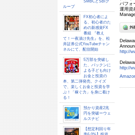
SMBCとSBIグ
パフォ
ループ
運用資産1
Manag
FX初心者によ
る、初心者のた
めの新感覚FX
番組 『教え
て！一夜漬け先生』を、松
Delawar
井証券公式YouTubeチャン
Announ
ネルにて、配信開始
http://
5万部を突破し
Delawar
た、パックンに
http://
よる子ども向け
お金と投資の
Amazo
本、第二弾発売。クイズ
で、楽しくお金と投資を学
ぶ！「稼ぐ力」を身に着け
る！
預かり資産2兆
円を突破ーウェ
ルスナビ
【想定利回り年
率6.0%】投資