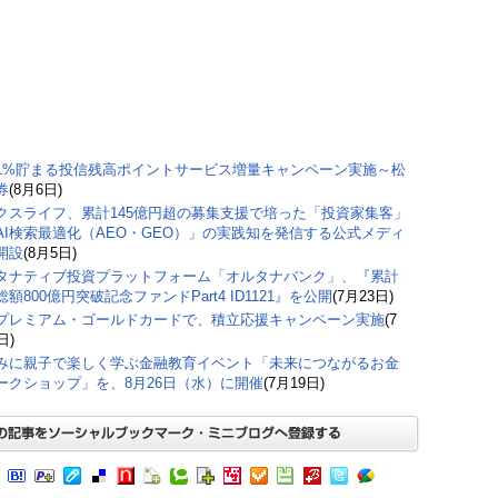
1%貯まる投信残高ポイントサービス増量キャンペーン実施～松
券
(8月6日)
クスライフ、累計145億円超の募集支援で培った「投資家集客」
AI検索最適化（AEO・GEO）」の実践知を発信する公式メディ
開設
(8月5日)
タナティブ投資プラットフォーム「オルタナバンク」、『累計
額800億円突破記念ファンドPart4 ID1121』を公開
(7月23日)
プレミアム・ゴールドカードで、積立応援キャンペーン実施
(7
日)
みに親子で楽しく学ぶ金融教育イベント「未来につながるお金
ークショップ」を、8月26日（水）に開催
(7月19日)