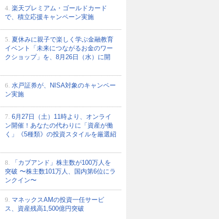
4.
楽天プレミアム・ゴールドカード
で、積立応援キャンペーン実施
5.
夏休みに親子で楽しく学ぶ金融教育
イベント「未来につながるお金のワー
クショップ」を、8月26日（水）に開
6.
水戸証券が、NISA対象のキャンペー
ン実施
7.
6月27日（土）11時より、オンライ
ン開催！あなたの代わりに「資産が働
く」《5種類》の投資スタイルを厳選紹
8.
「カブアンド」株主数が100万人を
突破 〜株主数101万人、国内第6位にラ
ンクイン〜
9.
マネックスAMの投資一任サービ
ス、資産残高1,500億円突破