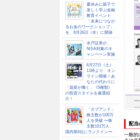
夏休みに親子で
楽しく学ぶ金融
教育イベント
「未来につなが
るお金のワークショップ」
を、8月26日（水）に開催
水戸証券が、
NISA対象のキ
ャンペーン実施
6月27日（土）
11時より、オン
ライン開催！あ
なたの代わりに
「資産が働く」《5種類》
の投資スタイルを厳選紹
介！
「カブアンド」
株主数が100万
人を突破 〜株
配当
主数101万人、
国内第6位にランクイン〜
一般的