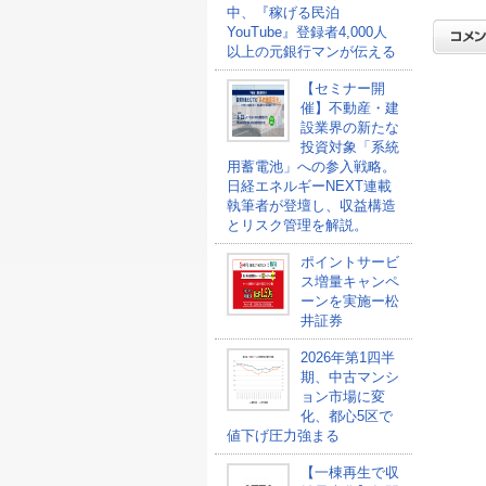
中、『稼げる民泊
YouTube』登録者4,000人
以上の元銀行マンが伝える
【セミナー開
催】不動産・建
設業界の新たな
投資対象「系統
用蓄電池」への参入戦略。
日経エネルギーNEXT連載
執筆者が登壇し、収益構造
とリスク管理を解説。
ポイントサービ
ス増量キャンペ
ーンを実施ー松
井証券
2026年第1四半
期、中古マンシ
ョン市場に変
化、都心5区で
値下げ圧力強まる
【一棟再生で収