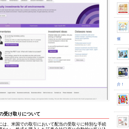
催
介！
の受け取りについて
には、米国での取引において配当の受取りに特別な手続