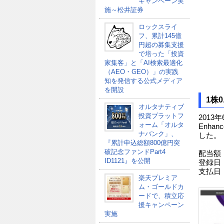
キャンペーン実
施～松井証券
ロックスライ
フ、累計145億
円超の募集支援
で培った「投資
家集客」と「AI検索最適化
（AEO・GEO）」の実践
知を発信する公式メディア
を開設
1株0
オルタナティブ
投資プラットフ
2013年
ォーム「オルタ
Enhan
ナバンク」、
した。
『累計申込総額800億円突
破記念ファンドPart4
配当額；
ID1121』を公開
登録日
支払日；
楽天プレミア
ム・ゴールドカ
ードで、積立応
援キャンペーン
実施