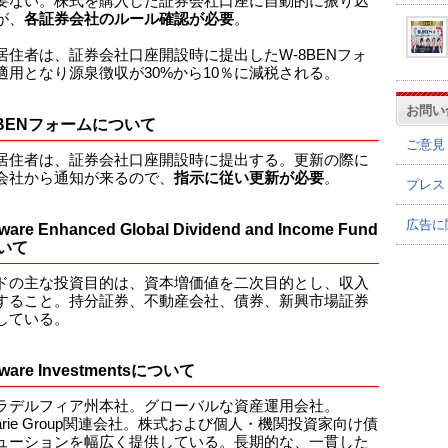
要ない。株式を購入した証券会社口座に自動的に振り込
が、
各証券会社のルール確認が必要
。
居住者は、証券会社口座開設時に提出したW-8BENフォ
適用となり源泉徴収が30%から10％に減税される。
お問い
8BENフォームについて
ご意見
居住者は、証券会社口座開設時に提出する。更新の際に
会社から通知が来るので、
指示に従い更新が必要
。
プレス
広告に
ware Enhanced Global Dividend and Income Fund
いて
ドの主な投資目的は、資本増価値を二次目的とし、収入
すること。持分証券、不動産会社、債券、新興市場証券
している。
aware Investmentsについて
ラデルフィア州本社。グローバルな資産運用会社。
uarie Group関連会社。株式および個人・機関投資家向け債
ューションを幅広く提供している。長期的な、一貫した