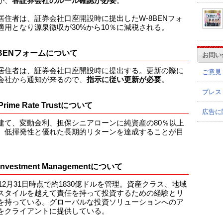
が、
各証券会社のルール確認が必要
。
居住者は、証券会社口座開設時に提出したW-8BENフォ
適用となり源泉徴収が30%から10％に減税される。
8BENフォームについて
お問い
居住者は、証券会社口座開設時に提出する。更新の際に
ご意見
会社から通知が来るので、
指示に従い更新が必要
。
プレス
 Prime Rate Trustについて
広告に
建て、変動金利、担保シニアローンに純資産の80％以上
。低揮発性と優れた長期的リターンを達成することが目
 Investment Managementについて
年12月31日時点で約1830億ドルを管理。資産クラス、地域
スタイルを越えて責任を持って投資するための経験とリ
を持っている。​​グローバルな投資ソリューションへのア
をクライアントに提供している。