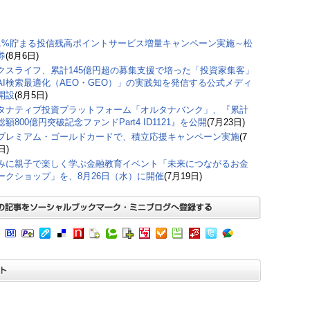
1%貯まる投信残高ポイントサービス増量キャンペーン実施～松
券
(8月6日)
クスライフ、累計145億円超の募集支援で培った「投資家集客」
AI検索最適化（AEO・GEO）」の実践知を発信する公式メディ
開設
(8月5日)
タナティブ投資プラットフォーム「オルタナバンク」、『累計
額800億円突破記念ファンドPart4 ID1121』を公開
(7月23日)
プレミアム・ゴールドカードで、積立応援キャンペーン実施
(7
日)
みに親子で楽しく学ぶ金融教育イベント「未来につながるお金
ークショップ」を、8月26日（水）に開催
(7月19日)