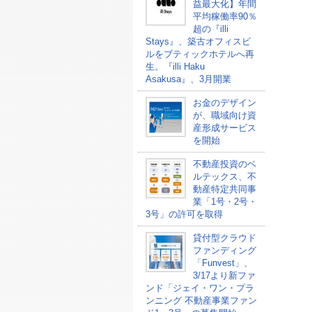
益最大化】年間
平均稼働率90％
超の『illi
Stays』、築古オフィスビ
ルをブティックホテルへ再
生。『illi Haku
Asakusa』、3月開業
お金のデザイン
が、職域向け資
産形成サービス
を開始
不動産投資のベ
ルテックス、不
動産特定共同事
業「1号・2号・
3号」の許可を取得
貸付型クラウド
ファンディング
「Funvest」、
3/17より新ファ
ンド「ジェイ・ワン・プラ
ンニング 不動産事業ファン