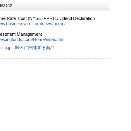
me Rate Trust (NYSE: PPR) Dividend Declaration
www.businesswire.com/news/home/
vestment Management
www.ingfunds.com/Home/index.htm
n.co.jp : ING に関連する商品