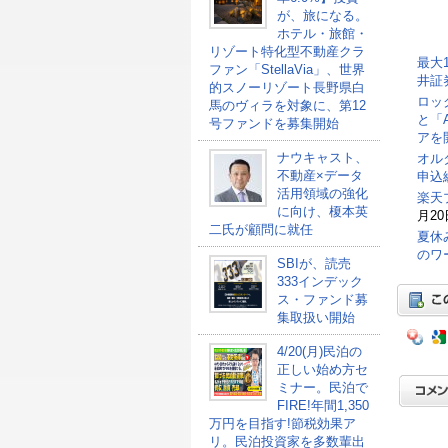
が、旅になる。
ホテル・旅館・
リゾート特化型不動産クラ
最大
ファン「StellaVia」、世界
井証
的スノーリゾート長野県白
ロッ
馬のヴィラを対象に、第12
と「
号ファンドを募集開始
アを
ナウキャスト、
オル
不動産×データ
申込総
活用領域の強化
楽天
に向け、榎本英
月20
二氏が顧問に就任
夏休
のワ
SBIが、読売
333インデック
ス・ファンド募
集取扱い開始
4/20(月)民泊の
正しい始め方セ
ミナー。民泊で
FIRE!年間1,350
万円を目指す!節税効果ア
リ。民泊投資家を多数輩出