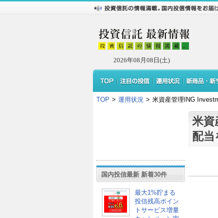
2026年08月08日(土)
TOP
>
運用状況
>
米資産管理ING Invest
米資産
配当
国内投信最新 新着30件
最大1%貯まる
投信残高ポイン
トサービス増量