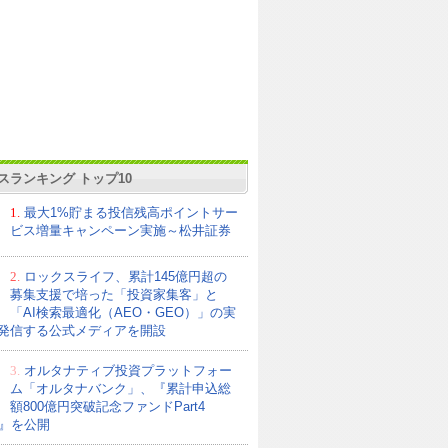
スランキング トップ10
1.
最大1%貯まる投信残高ポイントサー
ビス増量キャンペーン実施～松井証券
2.
ロックスライフ、累計145億円超の
募集支援で培った「投資家集客」と
「AI検索最適化（AEO・GEO）」の実
発信する公式メディアを開設
3.
オルタナティブ投資プラットフォー
ム「オルタナバンク」、『累計申込総
額800億円突破記念ファンドPart4
21』を公開