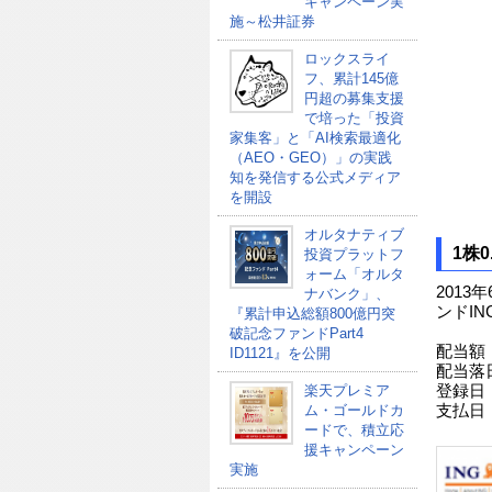
キャンペーン実
施～松井証券
ロックスライ
フ、累計145億
円超の募集支援
で培った「投資
家集客」と「AI検索最適化
（AEO・GEO）」の実践
知を発信する公式メディア
を開設
オルタナティブ
1株0
投資プラットフ
ォーム「オルタ
2013年
ナバンク」、
ンドING
『累計申込総額800億円突
破記念ファンドPart4
配当額；
ID1121』を公開
配当落
楽天プレミア
登録日
ム・ゴールドカ
支払日；
ードで、積立応
援キャンペーン
実施