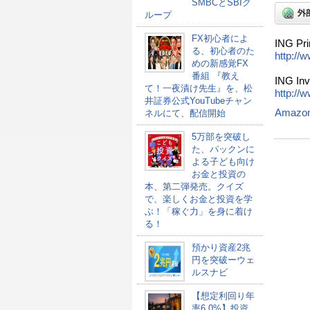
SMBCとSBIグ
ループ
FX初心者によ
ING Pri
る、初心者のた
http://
めの新感覚FX
番組 『教え
ING In
て！一夜漬け先生』を、松
http://
井証券公式YouTubeチャン
Amazo
ネルにて、配信開始
5万部を突破し
た、パックンに
よる子ども向け
お金と投資の
本、第二弾発売。クイズ
で、楽しくお金と投資を学
ぶ！「稼ぐ力」を身に着け
る！
預かり資産2兆
円を突破ーウェ
ルスナビ
【想定利回り年
率6.0%】投資