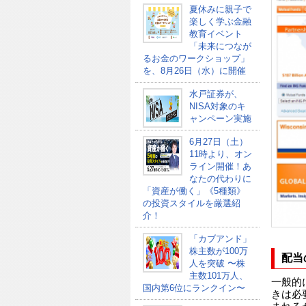
夏休みに親子で
楽しく学ぶ金融
教育イベント
「未来につなが
るお金のワークショップ」
を、8月26日（水）に開催
水戸証券が、
NISA対象のキ
ャンペーン実施
6月27日（土）
11時より、オン
ライン開催！あ
なたの代わりに
「資産が働く」《5種類》
の投資スタイルを厳選紹
介！
「カブアンド」
株主数が100万
配当
人を突破 〜株
主数101万人、
一般的
国内第6位にランクイン〜
きは必