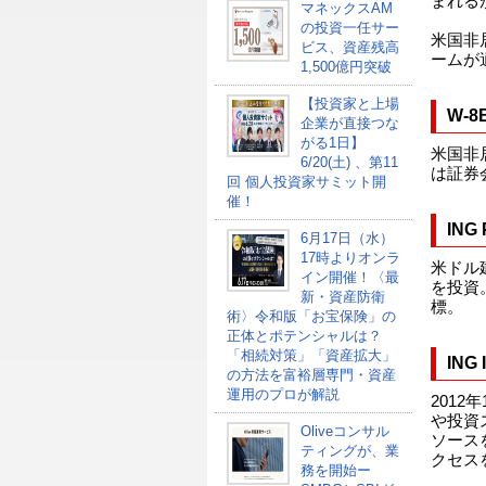
まれる
マネックスAM
の投資一任サー
米国非
ビス、資産残高
ームが
1,500億円突破
【投資家と上場
W-
企業が直接つな
がる1日】
米国非
6/20(土) 、第11
は証券
回 個人投資家サミット開
催！
ING
6月17日（水）
17時よりオンラ
米ドル
イン開催！〈最
を投資
新・資産防衛
標。
術〉令和版「お宝保険」の
正体とポテンシャルは？
「相続対策」「資産拡大」
ING
の方法を富裕層専門・資産
運用のプロが解説
2012
や投資
Oliveコンサル
ソース
ティングが、業
クセス
務を開始ー