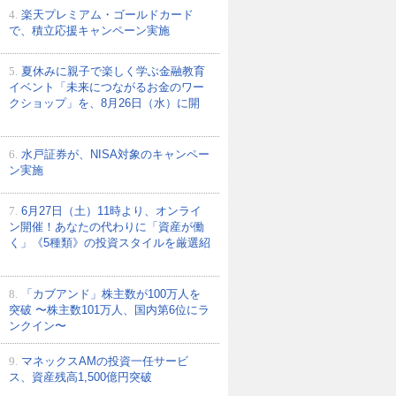
4.
楽天プレミアム・ゴールドカード
で、積立応援キャンペーン実施
5.
夏休みに親子で楽しく学ぶ金融教育
イベント「未来につながるお金のワー
クショップ」を、8月26日（水）に開
6.
水戸証券が、NISA対象のキャンペー
ン実施
7.
6月27日（土）11時より、オンライ
ン開催！あなたの代わりに「資産が働
く」《5種類》の投資スタイルを厳選紹
8.
「カブアンド」株主数が100万人を
突破 〜株主数101万人、国内第6位にラ
ンクイン〜
9.
マネックスAMの投資一任サービ
ス、資産残高1,500億円突破