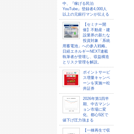
中、『稼げる民泊
YouTube』登録者4,000人
以上の元銀行マンが伝える
【セミナー開
催】不動産・建
設業界の新たな
投資対象「系統
用蓄電池」への参入戦略。
日経エネルギーNEXT連載
執筆者が登壇し、収益構造
とリスク管理を解説。
ポイントサービ
ス増量キャンペ
ーンを実施ー松
井証券
2026年第1四半
期、中古マンシ
ョン市場に変
化、都心5区で
値下げ圧力強まる
【一棟再生で収