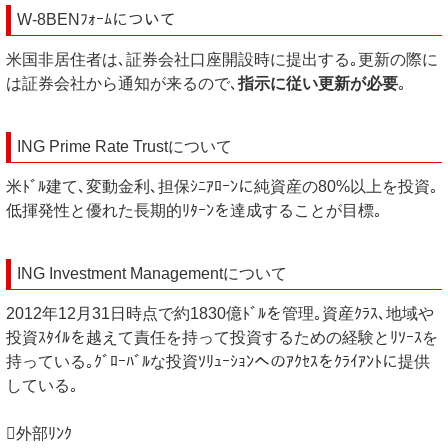
W-8BENﾌｫｰﾑについて
米国非居住者は､証券会社口座開設時に提出する｡更新の際に
は証券会社から通知が来るので､
指示に従い更新が必要
｡
ING Prime Rate Trustについて
米ﾄﾞﾙ建て､変動金利､担保ｼﾆｱﾛｰﾝに純資産の80%以上を投資｡
低揮発性と優れた長期的ﾘﾀｰﾝを達成することが目標｡
ING Investment Managementについて
2012年12月31日時点で約1830億ﾄﾞﾙを管理｡資産ｸﾗｽ､地域や
投資ｽﾀｲﾙを越えて責任を持って投資するための経験とﾘｿｰｽを
持っている｡​​ｸﾞﾛｰﾊﾞﾙな投資ｿﾘｭｰｼｮﾝへのｱｸｾｽをｸﾗｲｱﾝﾄに提供
している｡
外部ﾘﾝｸ