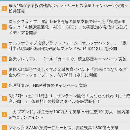
最大1%貯まる投信残高ポイントサービス増量キャンペーン実施～
1
松井証券
ロックスライフ、累計145億円超の募集支援で培った「投資家集
客」と「AI検索最適化（AEO・GEO）」の実践知を発信する公式
2
メディアを開設
オルタナティブ投資プラットフォーム「オルタナバンク」、『累
3
計申込総額800億円突破記念ファンドPart4 ID1121』を公開
楽天プレミアム・ゴールドカードで、積立応援キャンペーン実施
4
夏休みに親子で楽しく学ぶ金融教育イベント「未来につながるお
5
金のワークショップ」を、8月26日（水）に開催
水戸証券が、NISA対象のキャンペーン実施
6
6月27日（土）11時より、オンライン開催！あなたの代わりに「資
7
産が働く」《5種類》の投資スタイルを厳選紹介！
「カブアンド」株主数が100万人を突破 〜株主数101万人、国内第
8
6位にランクイン〜
マネックスAMの投資一任サービス、資産残高1,500億円突破
9