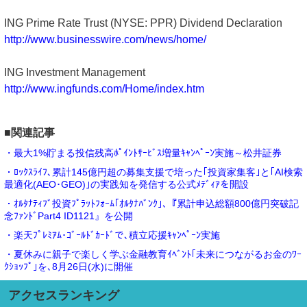
ING Prime Rate Trust (NYSE: PPR) Dividend Declaration
http://www.businesswire.com/news/home/
ING Investment Management
http://www.ingfunds.com/Home/index.htm
■関連記事
・最大1%貯まる投信残高ﾎﾟｲﾝﾄｻｰﾋﾞｽ増量ｷｬﾝﾍﾟｰﾝ実施～松井証券
・ﾛｯｸｽﾗｲﾌ､累計145億円超の募集支援で培った｢投資家集客｣と｢AI検索
最適化(AEO･GEO)｣の実践知を発信する公式ﾒﾃﾞｨｱを開設
・ｵﾙﾀﾅﾃｨﾌﾞ投資ﾌﾟﾗｯﾄﾌｫｰﾑ｢ｵﾙﾀﾅﾊﾞﾝｸ｣､『累計申込総額800億円突破記
念ﾌｧﾝﾄﾞPart4 ID1121』を公開
・楽天ﾌﾟﾚﾐｱﾑ･ｺﾞｰﾙﾄﾞｶｰﾄﾞで､積立応援ｷｬﾝﾍﾟｰﾝ実施
・夏休みに親子で楽しく学ぶ金融教育ｲﾍﾞﾝﾄ｢未来につながるお金のﾜｰ
ｸｼｮｯﾌﾟ｣を､8月26日(水)に開催
アクセスランキング