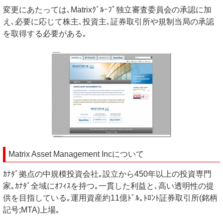
変更にあたっては､Matrixｸﾞﾙｰﾌﾟ独立審査委員会の承認に加
え､必要に応じて株主､投資主､証券取引所や規制当局の承認
を取得する必要がある｡
Matrix Asset Management Incについて
ｶﾅﾀﾞ拠点の中規模投資会社｡設立から450年以上の投資専門
家｡ｶﾅﾀﾞ全域にｵﾌｨｽを持つ｡一貫した利益と､高い透明性の提
供を目指している｡運用資産約11億ﾄﾞﾙ｡ﾄﾛﾝﾄ証券取引所(銘柄
記号;MTA)上場｡