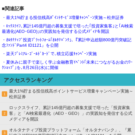
■関連記事
・最大1%貯まる投信残高ﾎﾟｲﾝﾄｻｰﾋﾞｽ増量ｷｬﾝﾍﾟｰﾝ実施～松井証券
・ﾛｯｸｽﾗｲﾌ､累計145億円超の募集支援で培った｢投資家集客｣と｢AI検索
最適化(AEO･GEO)｣の実践知を発信する公式ﾒﾃﾞｨｱを開設
・ｵﾙﾀﾅﾃｨﾌﾞ投資ﾌﾟﾗｯﾄﾌｫｰﾑ｢ｵﾙﾀﾅﾊﾞﾝｸ｣､『累計申込総額800億円突破記
念ﾌｧﾝﾄﾞPart4 ID1121』を公開
・楽天ﾌﾟﾚﾐｱﾑ･ｺﾞｰﾙﾄﾞｶｰﾄﾞで､積立応援ｷｬﾝﾍﾟｰﾝ実施
・夏休みに親子で楽しく学ぶ金融教育ｲﾍﾞﾝﾄ｢未来につながるお金のﾜｰ
ｸｼｮｯﾌﾟ｣を､8月26日(水)に開催
アクセスランキング
最大1%貯まる投信残高ポイントサービス増量キャンペーン実施～
1
松井証券
ロックスライフ、累計145億円超の募集支援で培った「投資家集
客」と「AI検索最適化（AEO・GEO）」の実践知を発信する公式
2
メディアを開設
オルタナティブ投資プラットフォーム「オルタナバンク」、『累
3