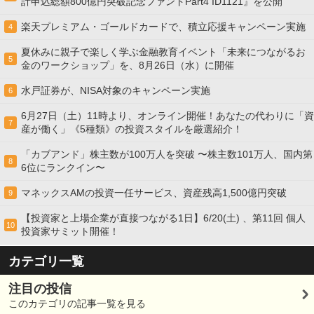
計申込総額800億円突破記念ファンドPart4 ID1121』を公開
楽天プレミアム・ゴールドカードで、積立応援キャンペーン実施
4
夏休みに親子で楽しく学ぶ金融教育イベント「未来につながるお
5
金のワークショップ」を、8月26日（水）に開催
水戸証券が、NISA対象のキャンペーン実施
6
6月27日（土）11時より、オンライン開催！あなたの代わりに「資
7
産が働く」《5種類》の投資スタイルを厳選紹介！
「カブアンド」株主数が100万人を突破 〜株主数101万人、国内第
8
6位にランクイン〜
マネックスAMの投資一任サービス、資産残高1,500億円突破
9
【投資家と上場企業が直接つながる1日】6/20(土) 、第11回 個人
10
投資家サミット開催！
カテゴリ一覧
注目の投信
このカテゴリの記事一覧を見る