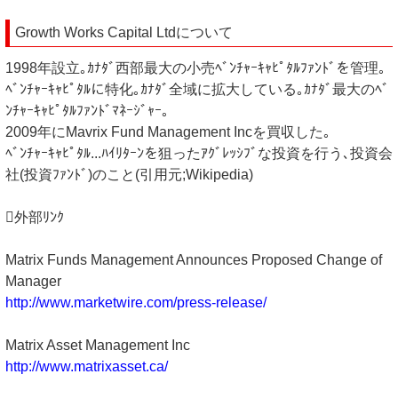
Growth Works Capital Ltdについて
1998年設立｡ｶﾅﾀﾞ西部最大の小売ﾍﾞﾝﾁｬｰｷｬﾋﾟﾀﾙﾌｧﾝﾄﾞを管理｡
ﾍﾞﾝﾁｬｰｷｬﾋﾟﾀﾙに特化｡ｶﾅﾀﾞ全域に拡大している｡ｶﾅﾀﾞ最大のﾍﾞ
ﾝﾁｬｰｷｬﾋﾟﾀﾙﾌｧﾝﾄﾞﾏﾈｰｼﾞｬｰ｡
2009年にMavrix Fund Management Incを買収した｡
ﾍﾞﾝﾁｬｰｷｬﾋﾟﾀﾙ...ﾊｲﾘﾀｰﾝを狙ったｱｸﾞﾚｯｼﾌﾞな投資を行う､投資会
社(投資ﾌｧﾝﾄﾞ)のこと(引用元;Wikipedia)
外部ﾘﾝｸ
Matrix Funds Management Announces Proposed Change of
Manager
http://www.marketwire.com/press-release/
Matrix Asset Management Inc
http://www.matrixasset.ca/