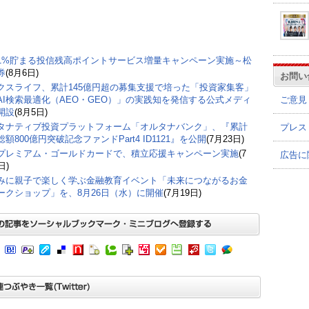
1%貯まる投信残高ポイントサービス増量キャンペーン実施～松
券
(8月6日)
お問い
クスライフ、累計145億円超の募集支援で培った「投資家集客」
ご意見
AI検索最適化（AEO・GEO）」の実践知を発信する公式メディ
開設
(8月5日)
タナティブ投資プラットフォーム「オルタナバンク」、『累計
プレス
額800億円突破記念ファンドPart4 ID1121』を公開
(7月23日)
プレミアム・ゴールドカードで、積立応援キャンペーン実施
(7
広告に
日)
みに親子で楽しく学ぶ金融教育イベント「未来につながるお金
ークショップ」を、8月26日（水）に開催
(7月19日)