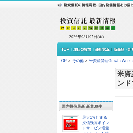
2026年08月07日(金)
TOP
>
その他
>
米資産管理Growth Wor
米資産
ンド
国内投信最新 新着30件
最大1%貯まる
投信残高ポイン
トサービス増量