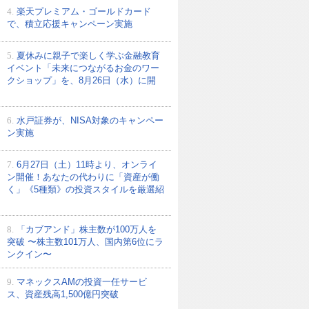
4.
楽天プレミアム・ゴールドカード
で、積立応援キャンペーン実施
5.
夏休みに親子で楽しく学ぶ金融教育
イベント「未来につながるお金のワー
クショップ」を、8月26日（水）に開
6.
水戸証券が、NISA対象のキャンペー
ン実施
7.
6月27日（土）11時より、オンライ
ン開催！あなたの代わりに「資産が働
く」《5種類》の投資スタイルを厳選紹
8.
「カブアンド」株主数が100万人を
突破 〜株主数101万人、国内第6位にラ
ンクイン〜
9.
マネックスAMの投資一任サービ
ス、資産残高1,500億円突破