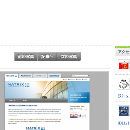
アクセ
践知を
ID11