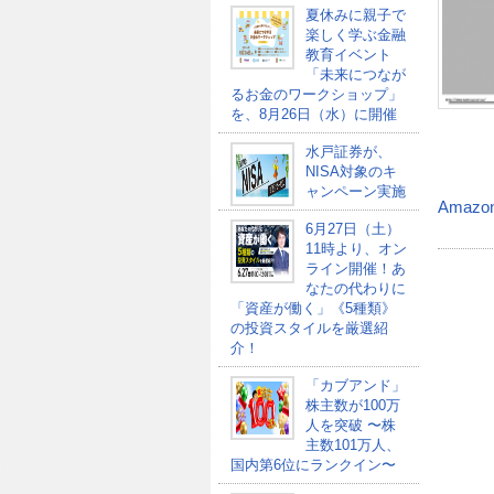
夏休みに親子で
楽しく学ぶ金融
教育イベント
「未来につなが
るお金のワークショップ」
を、8月26日（水）に開催
水戸証券が、
NISA対象のキ
ャンペーン実施
Amazo
6月27日（土）
11時より、オン
ライン開催！あ
なたの代わりに
「資産が働く」《5種類》
の投資スタイルを厳選紹
介！
「カブアンド」
株主数が100万
人を突破 〜株
主数101万人、
国内第6位にランクイン〜