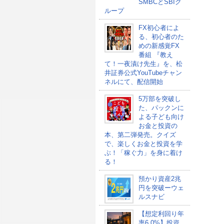
SMBCとSBIグ
ループ
FX初心者によ
る、初心者のた
めの新感覚FX
番組 『教え
て！一夜漬け先生』を、松
井証券公式YouTubeチャン
ネルにて、配信開始
5万部を突破し
た、パックンに
よる子ども向け
お金と投資の
本、第二弾発売。クイズ
で、楽しくお金と投資を学
ぶ！「稼ぐ力」を身に着け
る！
預かり資産2兆
円を突破ーウェ
ルスナビ
【想定利回り年
率6.0%】投資