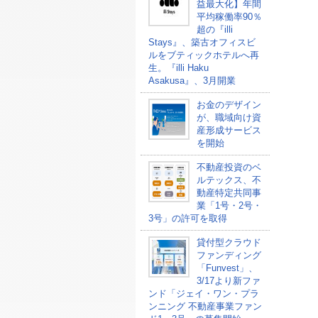
益最大化】年間
平均稼働率90％
超の『illi
Stays』、築古オフィスビ
ルをブティックホテルへ再
生。『illi Haku
Asakusa』、3月開業
お金のデザイン
が、職域向け資
産形成サービス
を開始
不動産投資のベ
ルテックス、不
動産特定共同事
業「1号・2号・
3号」の許可を取得
貸付型クラウド
ファンディング
「Funvest」、
3/17より新ファ
ンド「ジェイ・ワン・プラ
ンニング 不動産事業ファン