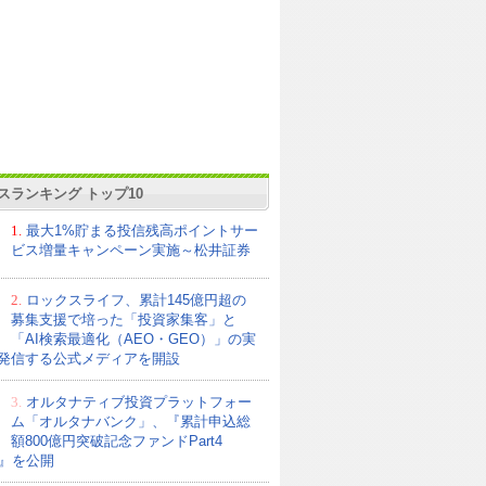
スランキング トップ10
1.
最大1%貯まる投信残高ポイントサー
ビス増量キャンペーン実施～松井証券
2.
ロックスライフ、累計145億円超の
募集支援で培った「投資家集客」と
「AI検索最適化（AEO・GEO）」の実
発信する公式メディアを開設
3.
オルタナティブ投資プラットフォー
ム「オルタナバンク」、『累計申込総
額800億円突破記念ファンドPart4
21』を公開