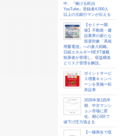
中、『稼げる民泊
YouTube』登録者4,000人
以上の元銀行マンが伝える
【セミナー開
催】不動産・建
設業界の新たな
投資対象「系統
用蓄電池」への参入戦略。
日経エネルギーNEXT連載
執筆者が登壇し、収益構造
とリスク管理を解説。
ポイントサービ
ス増量キャンペ
ーンを実施ー松
井証券
2026年第1四半
期、中古マンシ
ョン市場に変
化、都心5区で
値下げ圧力強まる
【一棟再生で収