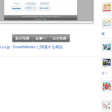
催
n.co.jp : GrowthWorks に関連する商品
介！