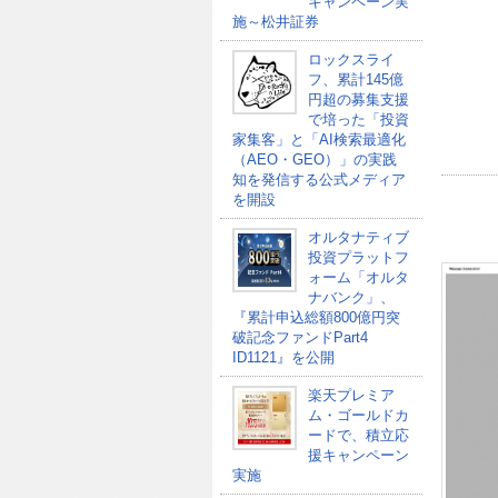
キャンペーン実
施～松井証券
ロックスライ
フ、累計145億
円超の募集支援
で培った「投資
家集客」と「AI検索最適化
（AEO・GEO）」の実践
知を発信する公式メディア
を開設
オルタナティブ
投資プラットフ
ォーム「オルタ
ナバンク」、
『累計申込総額800億円突
破記念ファンドPart4
ID1121』を公開
楽天プレミア
ム・ゴールドカ
ードで、積立応
援キャンペーン
実施