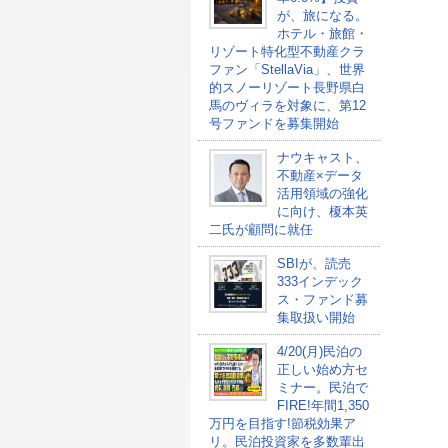
が、旅になる。
ホテル・旅館・
リゾート特化型不動産クラ
ファン「StellaVia」、世界
的スノーリゾート長野県白
馬のヴィラを対象に、第12
号ファンドを募集開始
ナウキャスト、
不動産×データ
活用領域の強化
に向け、榎本英
二氏が顧問に就任
SBIが、読売
333インデック
ス・ファンド募
集取扱い開始
4/20(月)民泊の
正しい始め方セ
ミナー。民泊で
FIRE!年間1,350
万円を目指す!節税効果ア
リ。民泊投資家を多数輩出