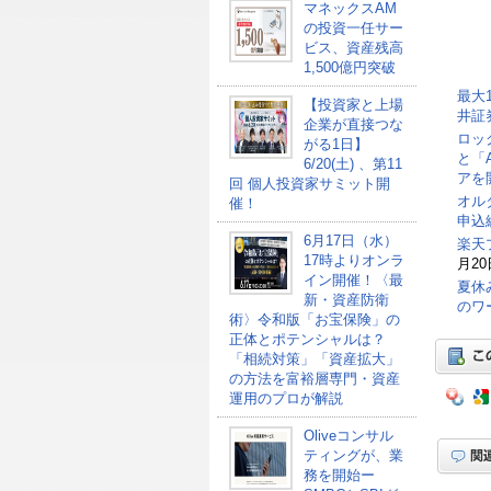
マネックスAM
の投資一任サー
ビス、資産残高
1,500億円突破
最大
【投資家と上場
井証
企業が直接つな
ロッ
がる1日】
と「
6/20(土) 、第11
アを
回 個人投資家サミット開
オル
催！
申込総
6月17日（水）
楽天
17時よりオンラ
月20
イン開催！〈最
夏休
新・資産防衛
のワ
術〉令和版「お宝保険」の
正体とポテンシャルは？
「相続対策」「資産拡大」
の方法を富裕層専門・資産
運用のプロが解説
Oliveコンサル
ティングが、業
務を開始ー