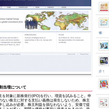
催
介！
割当増について
主を対象に新株発行(IPO)を行い、増資を試みること。申
のない株主に対する支払い義務は発生しないため、株主
申し込みが必要。株主利益を損なわないよう、安価で提
ることが多い。期間と価格が事前に発表されるので、発