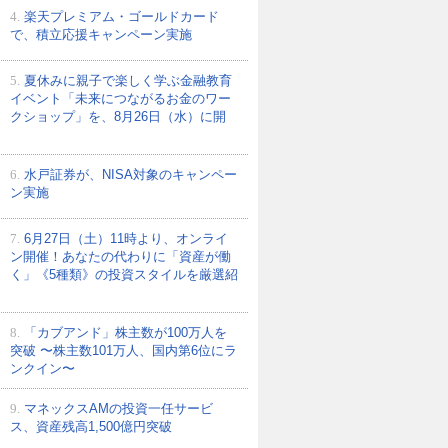
4.
楽天プレミアム・ゴールドカード
で、積立応援キャンペーン実施
5.
夏休みに親子で楽しく学ぶ金融教育
イベント「未来につながるお金のワー
クショップ」を、8月26日（水）に開
6.
水戸証券が、NISA対象のキャンペー
ン実施
7.
6月27日（土）11時より、オンライ
ン開催！あなたの代わりに「資産が働
く」《5種類》の投資スタイルを厳選紹
8.
「カブアンド」株主数が100万人を
突破 〜株主数101万人、国内第6位にラ
ンクイン〜
9.
マネックスAMの投資一任サービ
ス、資産残高1,500億円突破