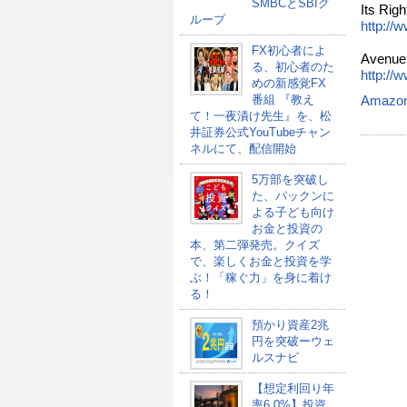
SMBCとSBIグ
Its Righ
ループ
http://
FX初心者によ
Avenue 
る、初心者のた
http://
めの新感覚FX
番組 『教え
Amazo
て！一夜漬け先生』を、松
井証券公式YouTubeチャン
ネルにて、配信開始
5万部を突破し
た、パックンに
よる子ども向け
お金と投資の
本、第二弾発売。クイズ
で、楽しくお金と投資を学
ぶ！「稼ぐ力」を身に着け
る！
預かり資産2兆
円を突破ーウェ
ルスナビ
【想定利回り年
率6.0%】投資