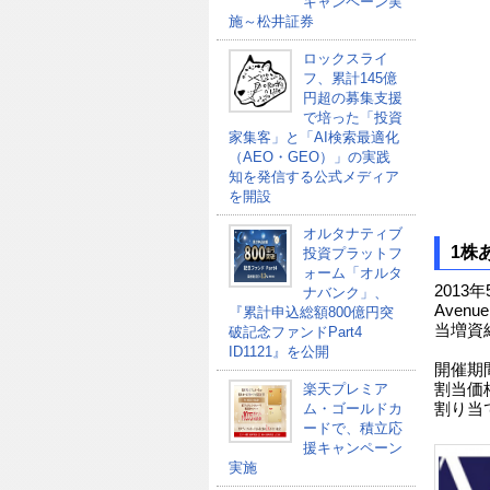
キャンペーン実
施～松井証券
ロックスライ
フ、累計145億
円超の募集支援
で培った「投資
家集客」と「AI検索最適化
（AEO・GEO）」の実践
知を発信する公式メディア
を開設
オルタナティブ
1株
投資プラットフ
ォーム「オルタ
2013年
ナバンク」、
Avenue
『累計申込総額800億円突
当増資
破記念ファンドPart4
ID1121』を公開
開催期間
楽天プレミア
割当価格
ム・ゴールドカ
割り当て
ードで、積立応
援キャンペーン
実施