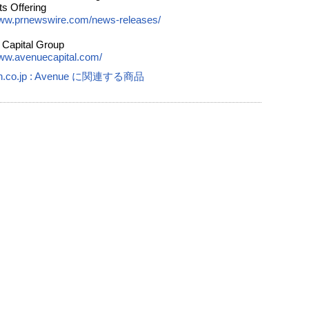
ts Offering
www.prnewswire.com/news-releases/
Capital Group
www.avenuecapital.com/
n.co.jp : Avenue に関連する商品