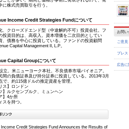
中に株式売買取引を行う。
ue Income Credit Strategies Fundについて
化、クローズドエンド型（中途解約不可）投資会社。フ
お問い
の投資目的は、高収入。資本増価を二次目的としてい
資、債務を中心に投資している。ファンドの投資顧問
ご意見
ue Capital Management II, L.P。
プレス
nue Capital Groupについて
広告に
5年設立。米ニューヨーク本社。不良債券市場パイオニア。
民間の負債証券及び持分証券に投資している。2013年3月
時点で、約115億ドルの推定資産を管理。
リス】ロンドン
ツ】ルクセンブルク、ミュンヘン
ア】4か所
ィスを持つ。
Income Credit Strategies Fund Announces the Results of