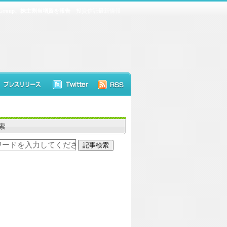
al Group、株主割当増資を報告
投資信託最新情報
索