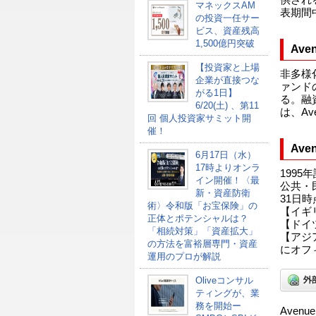
マネックスAM
表期間
の投資一任サー
ビス、資産残高
1,500億円突破
Aven
【投資家と上場
非多様
企業が直接つな
ァンド
がる1日】
る。融
6/20(土) 、第11
は、Aven
回 個人投資家サミット開
催！
Ave
6月17日（水）
17時よりオンラ
199
イン開催！〈最
公共・
新・資産防衛
31日
術〉令和版「お宝保険」の
【イギ
正体とポテンシャルは？
【ドイ
「相続対策」「資産拡大」
【アジ
の方法を富裕層専門・資産
にオフ
運用のプロが解説
Oliveコンサル
ティングが、業
務を開始ー
Avenue 