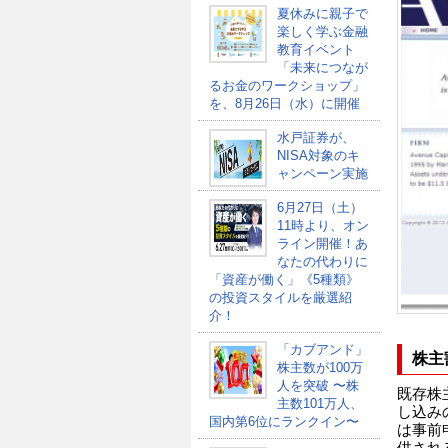
夏休みに親子で
楽しく学ぶ金融
教育イベント
「未来につなが
るお金のワークショップ」
を、8月26日（水）に開催
水戸証券が、
NISA対象のキ
ャンペーン実施
6月27日（土）
11時より、オン
ライン開催！あ
なたの代わりに
「資産が働く」《5種類》
の投資スタイルを厳選紹
介！
「カブアンド」
株主
株主数が100万
人を突破 〜株
既存株
主数101万人、
し込み
国内第6位にランクイン〜
は事前
供され