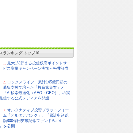
スランキング トップ10
1.
最大1%貯まる投信残高ポイントサー
ビス増量キャンペーン実施～松井証券
2.
ロックスライフ、累計145億円超の
募集支援で培った「投資家集客」と
「AI検索最適化（AEO・GEO）」の実
発信する公式メディアを開設
3.
オルタナティブ投資プラットフォー
ム「オルタナバンク」、『累計申込総
額800億円突破記念ファンドPart4
21』を公開