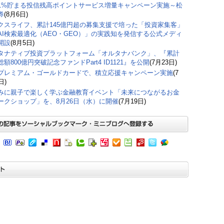
1%貯まる投信残高ポイントサービス増量キャンペーン実施～松
券
(8月6日)
クスライフ、累計145億円超の募集支援で培った「投資家集客」
AI検索最適化（AEO・GEO）」の実践知を発信する公式メディ
開設
(8月5日)
タナティブ投資プラットフォーム「オルタナバンク」、『累計
額800億円突破記念ファンドPart4 ID1121』を公開
(7月23日)
プレミアム・ゴールドカードで、積立応援キャンペーン実施
(7
日)
みに親子で楽しく学ぶ金融教育イベント「未来につながるお金
ークショップ」を、8月26日（水）に開催
(7月19日)