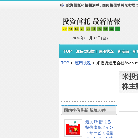
2026年08月07日(金)
TOP
>
運用状況
>
米投資運用会社AvenueC
米投資
株主
国内投信最新 新着30件
最大1%貯まる
投信残高ポイン
トサービス増量