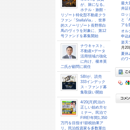
最大
が、旅になる。
井証
ホテル・旅館・
ロッ
リゾート特化型不動産クラ
と「
ファン「StellaVia」、世界
アを
的スノーリゾート長野県白
馬のヴィラを対象に、第12
オル
号ファンドを募集開始
申込総
楽天
ナウキャスト、
月20
不動産×データ
夏休
活用領域の強化
のワ
に向け、榎本英
二氏が顧問に就任
SBIが、読売
333インデック
ス・ファンド募
集取扱い開始
4/20(月)民泊の
正しい始め方セ
ミナー。民泊で
FIRE!年間1,350
万円を目指す!節税効果ア
リ。民泊投資家を多数輩出