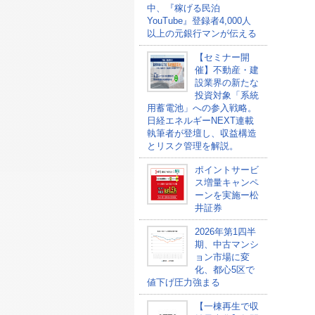
中、『稼げる民泊
YouTube』登録者4,000人
以上の元銀行マンが伝える
【セミナー開
催】不動産・建
設業界の新たな
投資対象「系統
用蓄電池」への参入戦略。
日経エネルギーNEXT連載
執筆者が登壇し、収益構造
とリスク管理を解説。
ポイントサービ
ス増量キャンペ
ーンを実施ー松
井証券
2026年第1四半
期、中古マンシ
ョン市場に変
化、都心5区で
値下げ圧力強まる
【一棟再生で収