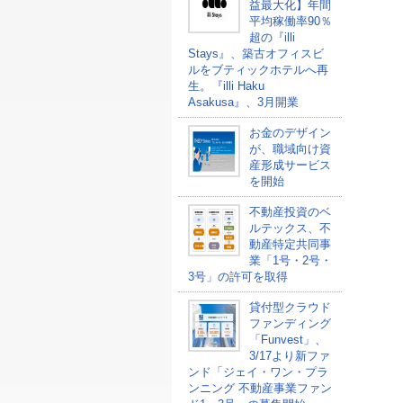
益最大化】年間
平均稼働率90％
超の『illi
Stays』、築古オフィスビ
ルをブティックホテルへ再
生。『illi Haku
Asakusa』、3月開業
お金のデザイン
が、職域向け資
産形成サービス
を開始
不動産投資のベ
ルテックス、不
動産特定共同事
業「1号・2号・
3号」の許可を取得
貸付型クラウド
ファンディング
「Funvest」、
3/17より新ファ
ンド「ジェイ・ワン・プラ
ンニング 不動産事業ファン