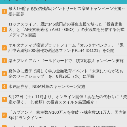
最大1%貯まる投信残高ポイントサービス増量キャンペーン実施～
1
松井証券
ロックスライフ、累計145億円超の募集支援で培った「投資家集
客」と「AI検索最適化（AEO・GEO）」の実践知を発信する公式
2
メディアを開設
オルタナティブ投資プラットフォーム「オルタナバンク」、『累
3
計申込総額800億円突破記念ファンドPart4 ID1121』を公開
楽天プレミアム・ゴールドカードで、積立応援キャンペーン実施
4
夏休みに親子で楽しく学ぶ金融教育イベント「未来につながるお
5
金のワークショップ」を、8月26日（水）に開催
水戸証券が、NISA対象のキャンペーン実施
6
6月27日（土）11時より、オンライン開催！あなたの代わりに「資
7
産が働く」《5種類》の投資スタイルを厳選紹介！
「カブアンド」株主数が100万人を突破 〜株主数101万人、国内第
8
6位にランクイン〜