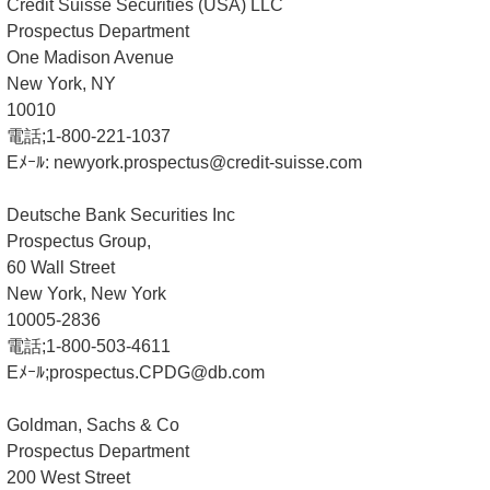
Credit Suisse Securities (USA) LLC
Prospectus Department
One Madison Avenue
New York, NY
10010
電話;1-800-221-1037
Eﾒｰﾙ: newyork.prospectus@credit-suisse.com
Deutsche Bank Securities Inc
Prospectus Group,
60 Wall Street
New York, New York
10005-2836
電話;1-800-503-4611
Eﾒｰﾙ;prospectus.CPDG@db.com
Goldman, Sachs & Co
Prospectus Department
200 West Street