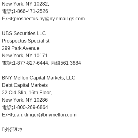
New York, NY 10282,
電話;1-866-471-2526
Eﾒｰﾙ;prospectus-ny@ny.email.gs.com
UBS Securities LLC
Prospectus Specialist
299 Park Avenue
New York, NY 10171
電話;1-877-827-6444, 内線561 3884
BNY Mellon Capital Markets, LLC
Debt Capital Markets
32 Old Slip, 16th Floor,
New York, NY 10286
電話;1-800-269-6864
Eﾒｰﾙ;dan.klinger@bnymellon.com.
外部ﾘﾝｸ