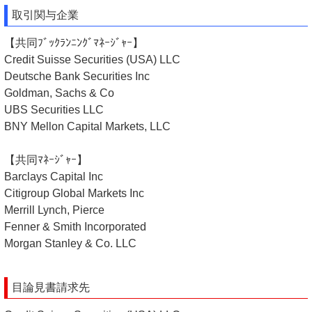
取引関与企業
【共同ﾌﾞｯｸﾗﾝﾆﾝｸﾞﾏﾈｰｼﾞｬｰ】
Credit Suisse Securities (USA) LLC
Deutsche Bank Securities Inc
Goldman, Sachs & Co
UBS Securities LLC
BNY Mellon Capital Markets, LLC
【共同ﾏﾈｰｼﾞｬｰ】
Barclays Capital Inc
Citigroup Global Markets Inc
Merrill Lynch, Pierce
Fenner & Smith Incorporated
Morgan Stanley & Co. LLC
目論見書請求先