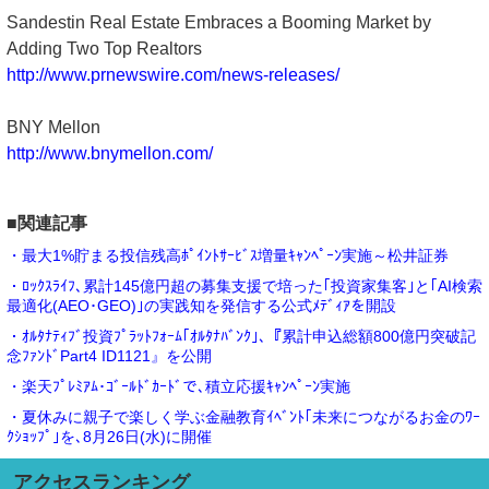
Sandestin Real Estate Embraces a Booming Market by
Adding Two Top Realtors
http://www.prnewswire.com/news-releases/
BNY Mellon
http://www.bnymellon.com/
■関連記事
・最大1%貯まる投信残高ﾎﾟｲﾝﾄｻｰﾋﾞｽ増量ｷｬﾝﾍﾟｰﾝ実施～松井証券
・ﾛｯｸｽﾗｲﾌ､累計145億円超の募集支援で培った｢投資家集客｣と｢AI検索
最適化(AEO･GEO)｣の実践知を発信する公式ﾒﾃﾞｨｱを開設
・ｵﾙﾀﾅﾃｨﾌﾞ投資ﾌﾟﾗｯﾄﾌｫｰﾑ｢ｵﾙﾀﾅﾊﾞﾝｸ｣､『累計申込総額800億円突破記
念ﾌｧﾝﾄﾞPart4 ID1121』を公開
・楽天ﾌﾟﾚﾐｱﾑ･ｺﾞｰﾙﾄﾞｶｰﾄﾞで､積立応援ｷｬﾝﾍﾟｰﾝ実施
・夏休みに親子で楽しく学ぶ金融教育ｲﾍﾞﾝﾄ｢未来につながるお金のﾜｰ
ｸｼｮｯﾌﾟ｣を､8月26日(水)に開催
アクセスランキング