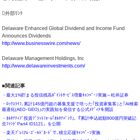
外部ﾘﾝｸ
Delaware Enhanced Global Dividend and Income Fund
Announces Dividends
http://www.businesswire.com/news/
Delaware Management Holdings, Inc
http://www.delawareinvestments.com/
■関連記事
・最大1%貯まる投信残高ﾎﾟｲﾝﾄｻｰﾋﾞｽ増量ｷｬﾝﾍﾟｰﾝ実施～松井証券
・ﾛｯｸｽﾗｲﾌ､累計145億円超の募集支援で培った｢投資家集客｣と｢AI検索
最適化(AEO･GEO)｣の実践知を発信する公式ﾒﾃﾞｨｱを開設
・ｵﾙﾀﾅﾃｨﾌﾞ投資ﾌﾟﾗｯﾄﾌｫｰﾑ｢ｵﾙﾀﾅﾊﾞﾝｸ｣､『累計申込総額800億円突破記
念ﾌｧﾝﾄﾞPart4 ID1121』を公開
・楽天ﾌﾟﾚﾐｱﾑ･ｺﾞｰﾙﾄﾞｶｰﾄﾞで､積立応援ｷｬﾝﾍﾟｰﾝ実施