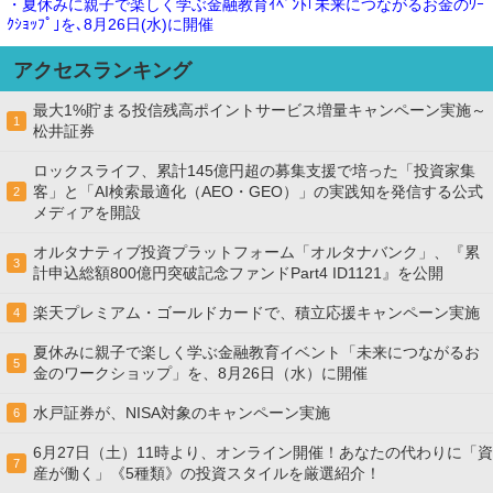
・夏休みに親子で楽しく学ぶ金融教育ｲﾍﾞﾝﾄ｢未来につながるお金のﾜｰ
ｸｼｮｯﾌﾟ｣を､8月26日(水)に開催
アクセスランキング
最大1%貯まる投信残高ポイントサービス増量キャンペーン実施～
1
松井証券
ロックスライフ、累計145億円超の募集支援で培った「投資家集
客」と「AI検索最適化（AEO・GEO）」の実践知を発信する公式
2
メディアを開設
オルタナティブ投資プラットフォーム「オルタナバンク」、『累
3
計申込総額800億円突破記念ファンドPart4 ID1121』を公開
楽天プレミアム・ゴールドカードで、積立応援キャンペーン実施
4
夏休みに親子で楽しく学ぶ金融教育イベント「未来につながるお
5
金のワークショップ」を、8月26日（水）に開催
水戸証券が、NISA対象のキャンペーン実施
6
6月27日（土）11時より、オンライン開催！あなたの代わりに「資
7
産が働く」《5種類》の投資スタイルを厳選紹介！