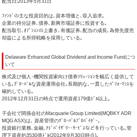
配当日;2013年5月31日
ﾌｧﾝﾄﾞの主な投資目的は､資本増価と､収入追求｡
企業の持分証券､債券､新興市場証券に投資する｡
配当取引､ｵﾌﾟｼｮﾝの上書き､有価証券､配当の成長､為替先渡売
却益による所得戦略を採用している｡
Delaware Enhanced Global Dividend and Income Fundにつ
いて
株式及び個人･機関投資家向け債券ｿﾘｭｰｼｮﾝを幅広く提供して
いる｡ｸﾞﾛｰﾊﾞﾙな資産運用会社｡長期的な､一貫したﾊﾟﾌｫｰﾏﾝｽを
確約している｡
2012年12月31日の時点で運用資産179億ﾄﾞﾙ以上｡
子会社で関係会社のMacquarie Group Limited(MQBKY ADR
MQG ASX)は､ 資産管理のｸﾞﾛｰﾊﾞﾙﾌﾟﾛﾊﾞｲﾀﾞｰ｡
投資銀行業務､金融､ｱﾄﾞﾊﾞｲｻﾞﾘｰ･ｻｰﾋﾞｽなどを行っている｡管
理下資産約3530億ﾄﾞﾙ(2012年9月30日時点)｡