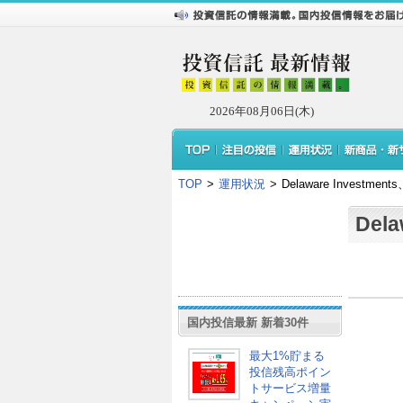
2026年08月06日(木)
TOP
>
運用状況
>
Delaware Investme
Del
国内投信最新 新着30件
最大1%貯まる
投信残高ポイン
トサービス増量