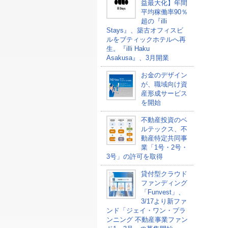
益最大化】年間
平均稼働率90％
超の『illi
Stays』、築古オフィスビ
ルをブティックホテルへ再
生。『illi Haku
Asakusa』、3月開業
お金のデザイン
が、職域向け資
産形成サービス
を開始
不動産投資のベ
ルテックス、不
動産特定共同事
業「1号・2号・
3号」の許可を取得
貸付型クラウド
ファンディング
「Funvest」、
3/17より新ファ
ンド「ジェイ・ワン・プラ
ンニング 不動産事業ファン