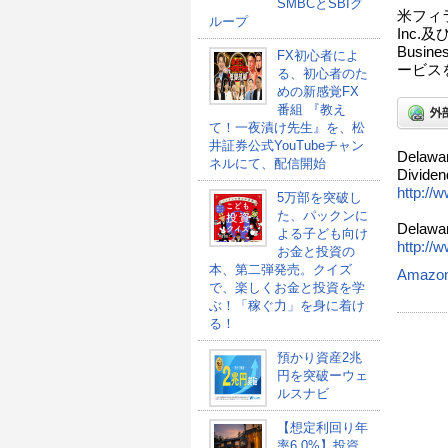
SMBCとSBIグ
米フィラデ
ループ
Inc.
Busi
FX初心者によ
ービス
る、初心者のた
めの新感覚FX
番組 『教え
て！一夜漬け先生』を、松
井証券公式YouTubeチャン
Delawar
ネルにて、配信開始
Dividen
http://
5万部を突破し
た、パックンに
Delawar
よる子ども向け
http://
お金と投資の
本、第二弾発売。クイズ
Amazo
で、楽しくお金と投資を学
ぶ！「稼ぐ力」を身に着け
る！
預かり資産2兆
円を突破ーウェ
ルスナビ
【想定利回り年
率6.0%】投資