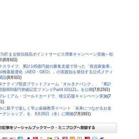
1%貯まる投信残高ポイントサービス増量キャンペーン実施～松
券
(8月6日)
クスライフ、累計145億円超の募集支援で培った「投資家集客」
AI検索最適化（AEO・GEO）」の実践知を発信する公式メディ
開設
(8月5日)
タナティブ投資プラットフォーム「オルタナバンク」、『累計
額800億円突破記念ファンドPart4 ID1121』を公開
(7月23日)
プレミアム・ゴールドカードで、積立応援キャンペーン実施
(7
日)
みに親子で楽しく学ぶ金融教育イベント「未来につながるお金
ークショップ」を、8月26日（水）に開催
(7月19日)