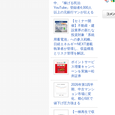
中、『稼げる民泊
YouTube』登録者4,000人
以上の元銀行マンが伝える
【セミナー開
催】不動産・建
設業界の新たな
投資対象「系統
用蓄電池」への参入戦略。
日経エネルギーNEXT連載
執筆者が登壇し、収益構造
とリスク管理を解説。
ポイントサービ
ス増量キャンペ
ーンを実施ー松
井証券
2026年第1四半
期、中古マンシ
ョン市場に変
化、都心5区で
値下げ圧力強まる
【一棟再生で収