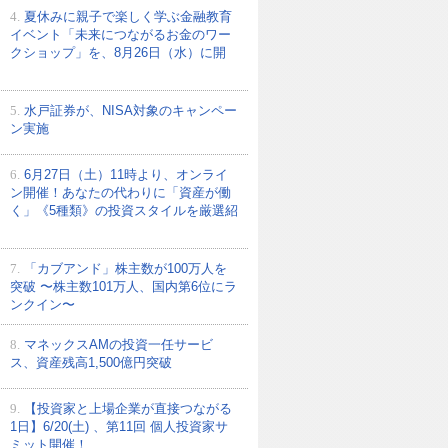
4.
夏休みに親子で楽しく学ぶ金融教育
イベント「未来につながるお金のワー
クショップ」を、8月26日（水）に開
5.
水戸証券が、NISA対象のキャンペー
ン実施
6.
6月27日（土）11時より、オンライ
ン開催！あなたの代わりに「資産が働
く」《5種類》の投資スタイルを厳選紹
7.
「カブアンド」株主数が100万人を
突破 〜株主数101万人、国内第6位にラ
ンクイン〜
8.
マネックスAMの投資一任サービ
ス、資産残高1,500億円突破
9.
【投資家と上場企業が直接つながる
1日】6/20(土) 、第11回 個人投資家サ
ミット開催！