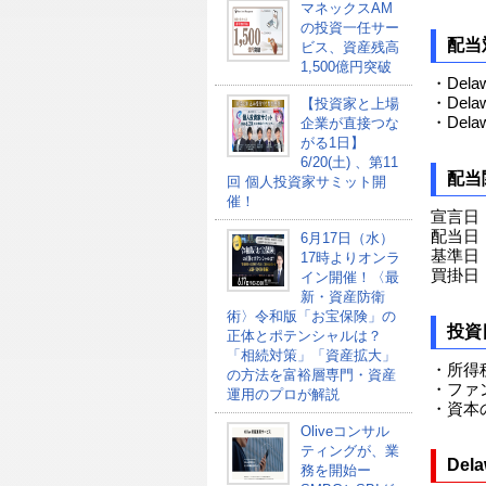
マネックスAM
の投資一任サー
配当
ビス、資産残高
1,500億円突破
・Delawa
・Delawa
【投資家と上場
・Delawa
企業が直接つな
がる1日】
6/20(土) 、第11
配当
回 個人投資家サミット開
催！
宣言日：
配当日：
6月17日（水）
基準日：
17時よりオンラ
買掛日：
イン開催！〈最
新・資産防衛
術〉令和版「お宝保険」の
投資
正体とポテンシャルは？
「相続対策」「資産拡大」
・所得
の方法を富裕層専門・資産
・ファ
運用のプロが解説
・資本
Oliveコンサル
ティングが、業
Del
務を開始ー