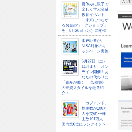
(引用元
夏休みに親子で
楽しく学ぶ金融
教育イベント
「未来につなが
るお金のワークショップ」
を、8月26日（水）に開催
水戸証券が、
NISA対象のキ
ャンペーン実施
6月27日（土）
11時より、オン
ライン開催！あ
なたの代わりに
「資産が働く」《5種類》
の投資スタイルを厳選紹
介！
「カブアンド」
株主数が100万
人を突破 〜株
主数101万人、
国内第6位にランクイン〜