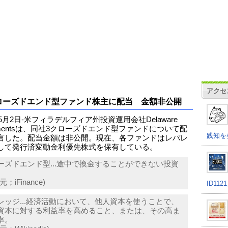
アクセ
ローズドエンド型ファンド株主に配当 金額非公開
年5月2日-米フィラデルフィア州投資運用会社Delaware
stmentsは、同社3クローズドエンド型ファンドについて配
践知を
言した。配当金額は非公開。現在、各ファンドはレバレ
して発行済変動金利優先株式を保有している。
ーズドエンド型...途中で換金することができない投資
；iFinance)
ID11
レッジ...経済活動において、他人資本を使うことで、
資本に対する利益率を高めること、または、その高ま
率。