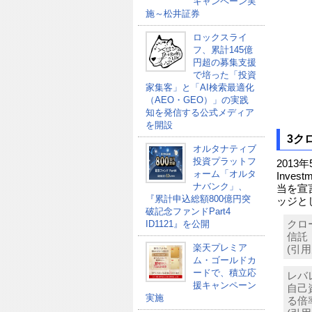
キャンペーン実
施～松井証券
ロックスライ
フ、累計145億
円超の募集支援
で培った「投資
家集客」と「AI検索最適化
（AEO・GEO）」の実践
知を発信する公式メディア
を開設
3ク
オルタナティブ
投資プラットフ
2013
ォーム「オルタ
Inve
ナバンク」、
当を宣
『累計申込総額800億円突
ッジと
破記念ファンドPart4
ID1121』を公開
クロ
信託
楽天プレミア
(引用元
ム・ゴールドカ
ードで、積立応
レバ
援キャンペーン
自己
実施
る倍