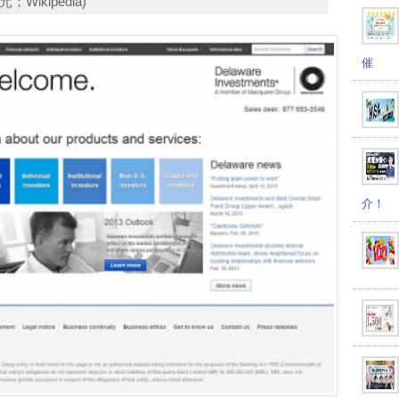
；Wikipedia)
催
介！