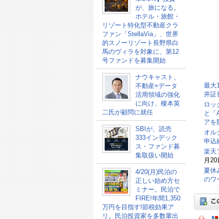
が、旅になる。
ホテル・旅館・
リゾート特化型不動産クラ
ファン「StellaVia」、世界
的スノーリゾート長野県白
馬のヴィラを対象に、第12
号ファンドを募集開始
ナウキャスト、
最大
不動産×データ
井証
活用領域の強化
に向け、榎本英
ロッ
二氏が顧問に就任
と「
アを
SBIが、読売
オル
333インデック
申込総
ス・ファンド募
楽天
集取扱い開始
月20
夏休
4/20(月)民泊の
のワ
正しい始め方セ
ミナー。民泊で
FIRE!年間1,350
万円を目指す!節税効果ア
リ。民泊投資家を多数輩出