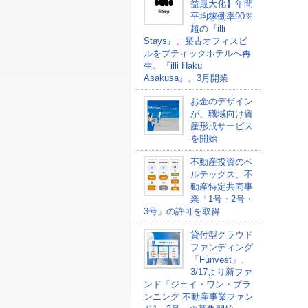
益最大化】年間
平均稼働率90％
超の『illi
Stays』、築古オフィスビ
ルをブティックホテルへ再
生。『illi Haku
Asakusa』、3月開業
お金のデザイン
が、職域向け資
産形成サービス
を開始
不動産投資のベ
ルテックス、不
動産特定共同事
業「1号・2号・
3号」の許可を取得
貸付型クラウド
ファンディング
「Funvest」、
3/17より新ファ
ンド「ジェイ・ワン・プラ
ンニング 不動産事業ファン