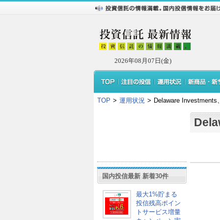
2026年08月07日(金)
TOP
>
運用状況
>
Delaware Investme
Del
国内投信最新 新着30件
最大1%貯まる
投信残高ポイン
トサービス増量