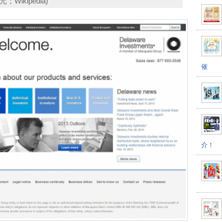
；Wikipedia)
催
介！