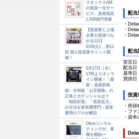
マネックスAM
の投資一任サー
配当
ビス、資産残高
1,500億円突破
・Delawa
・Delawa
【投資家と上場
・Delawa
企業が直接つな
がる1日】
6/20(土) 、第11
配当
回 個人投資家サミット開
催！
宣言日：
配当日：
6月17日（水）
基準日：
17時よりオンラ
買掛日：
イン開催！〈最
新・資産防衛
術〉令和版「お宝保険」の
投資
正体とポテンシャルは？
「相続対策」「資産拡大」
・所得
の方法を富裕層専門・資産
・ファ
運用のプロが解説
・資本
Oliveコンサル
ティングが、業
Del
務を開始ー