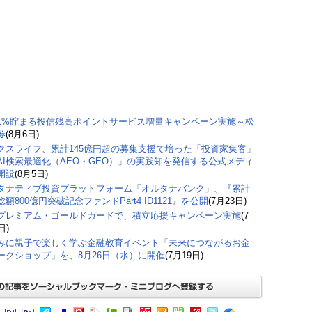
1%貯まる投信残高ポイントサービス増量キャンペーン実施～松
券
(8月6日)
クスライフ、累計145億円超の募集支援で培った「投資家集客」
AI検索最適化（AEO・GEO）」の実践知を発信する公式メディ
開設
(8月5日)
タナティブ投資プラットフォーム「オルタナバンク」、『累計
額800億円突破記念ファンドPart4 ID1121』を公開
(7月23日)
プレミアム・ゴールドカードで、積立応援キャンペーン実施
(7
日)
みに親子で楽しく学ぶ金融教育イベント「未来につながるお金
ークショップ」を、8月26日（水）に開催
(7月19日)