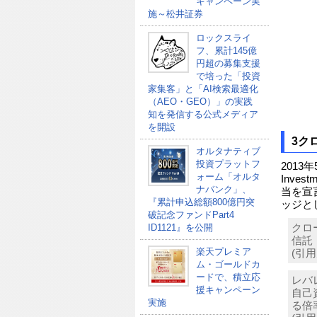
キャンペーン実
施～松井証券
ロックスライ
フ、累計145億
円超の募集支援
で培った「投資
家集客」と「AI検索最適化
（AEO・GEO）」の実践
知を発信する公式メディア
を開設
3ク
オルタナティブ
投資プラットフ
2013
ォーム「オルタ
Inve
ナバンク」、
当を宣
『累計申込総額800億円突
ッジと
破記念ファンドPart4
ID1121』を公開
クロ
信託
楽天プレミア
(引用元
ム・ゴールドカ
ードで、積立応
レバ
援キャンペーン
自己
実施
る倍