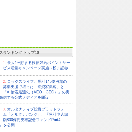
スランキング トップ10
1.
最大1%貯まる投信残高ポイントサー
ビス増量キャンペーン実施～松井証券
2.
ロックスライフ、累計145億円超の
募集支援で培った「投資家集客」と
「AI検索最適化（AEO・GEO）」の実
発信する公式メディアを開設
3.
オルタナティブ投資プラットフォー
ム「オルタナバンク」、『累計申込総
額800億円突破記念ファンドPart4
21』を公開