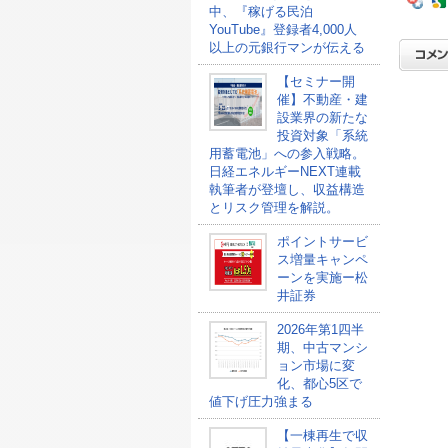
中、『稼げる民泊
YouTube』登録者4,000人
以上の元銀行マンが伝える
【セミナー開
催】不動産・建
設業界の新たな
投資対象「系統
用蓄電池」への参入戦略。
日経エネルギーNEXT連載
執筆者が登壇し、収益構造
とリスク管理を解説。
ポイントサービ
ス増量キャンペ
ーンを実施ー松
井証券
2026年第1四半
期、中古マンシ
ョン市場に変
化、都心5区で
値下げ圧力強まる
【一棟再生で収