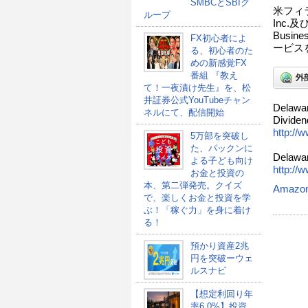
SMBCとSBIグ
米フィラデ
ループ
Inc.
Busi
FX初心者によ
ービス
る、初心者のた
めの新感覚FX
番組 『教え
て！一夜漬け先生』を、松
井証券公式YouTubeチャン
Delawar
ネルにて、配信開始
Dividen
http://
5万部を突破し
た、パックンに
Delawar
よる子ども向け
http://
お金と投資の
本、第二弾発売。クイズ
Amazo
で、楽しくお金と投資を学
ぶ！「稼ぐ力」を身に着け
る！
預かり資産2兆
円を突破ーウェ
ルスナビ
【想定利回り年
率6.0%】投資