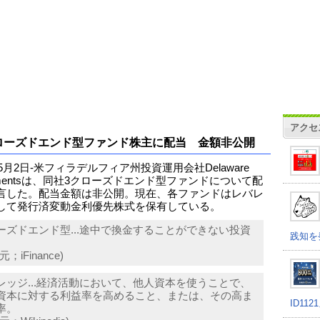
アクセ
ローズドエンド型ファンド株主に配当 金額非公開
年5月2日-米フィラデルフィア州投資運用会社Delaware
stmentsは、同社3クローズドエンド型ファンドについて配
言した。配当金額は非公開。現在、各ファンドはレバレ
して発行済変動金利優先株式を保有している。
ーズドエンド型...途中で換金することができない投資
践知を
；iFinance)
レッジ...経済活動において、他人資本を使うことで、
資本に対する利益率を高めること、または、その高ま
ID11
率。