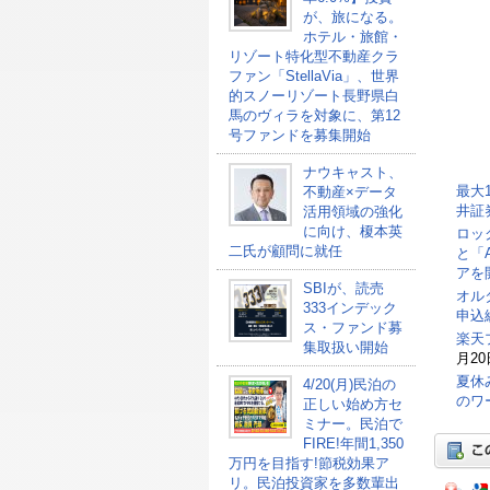
が、旅になる。
ホテル・旅館・
リゾート特化型不動産クラ
ファン「StellaVia」、世界
的スノーリゾート長野県白
馬のヴィラを対象に、第12
号ファンドを募集開始
ナウキャスト、
最大
不動産×データ
井証
活用領域の強化
に向け、榎本英
ロッ
二氏が顧問に就任
と「
アを
SBIが、読売
オル
333インデック
申込総
ス・ファンド募
楽天
集取扱い開始
月20
夏休
4/20(月)民泊の
のワ
正しい始め方セ
ミナー。民泊で
FIRE!年間1,350
万円を目指す!節税効果ア
リ。民泊投資家を多数輩出