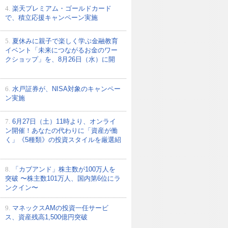
4.
楽天プレミアム・ゴールドカード
で、積立応援キャンペーン実施
5.
夏休みに親子で楽しく学ぶ金融教育
イベント「未来につながるお金のワー
クショップ」を、8月26日（水）に開
6.
水戸証券が、NISA対象のキャンペー
ン実施
7.
6月27日（土）11時より、オンライ
ン開催！あなたの代わりに「資産が働
く」《5種類》の投資スタイルを厳選紹
8.
「カブアンド」株主数が100万人を
突破 〜株主数101万人、国内第6位にラ
ンクイン〜
9.
マネックスAMの投資一任サービ
ス、資産残高1,500億円突破