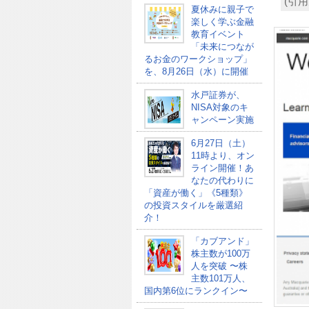
(引用元
夏休みに親子で
楽しく学ぶ金融
教育イベント
「未来につなが
るお金のワークショップ」
を、8月26日（水）に開催
水戸証券が、
NISA対象のキ
ャンペーン実施
6月27日（土）
11時より、オン
ライン開催！あ
なたの代わりに
「資産が働く」《5種類》
の投資スタイルを厳選紹
介！
「カブアンド」
株主数が100万
人を突破 〜株
主数101万人、
国内第6位にランクイン〜