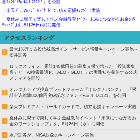
念ﾌｧﾝﾄﾞPart4 ID1121』を公開
・楽天ﾌﾟﾚﾐｱﾑ･ｺﾞｰﾙﾄﾞｶｰﾄﾞで､積立応援ｷｬﾝﾍﾟｰﾝ実施
・夏休みに親子で楽しく学ぶ金融教育ｲﾍﾞﾝﾄ｢未来につながるお金のﾜｰ
ｸｼｮｯﾌﾟ｣を､8月26日(水)に開催
アクセスランキング
最大1%貯まる投信残高ポイントサービス増量キャンペーン実施～
1
松井証券
ロックスライフ、累計145億円超の募集支援で培った「投資家集
客」と「AI検索最適化（AEO・GEO）」の実践知を発信する公式
2
メディアを開設
オルタナティブ投資プラットフォーム「オルタナバンク」、『累
3
計申込総額800億円突破記念ファンドPart4 ID1121』を公開
楽天プレミアム・ゴールドカードで、積立応援キャンペーン実施
4
夏休みに親子で楽しく学ぶ金融教育イベント「未来につながるお
5
金のワークショップ」を、8月26日（水）に開催
水戸証券が、NISA対象のキャンペーン実施
6