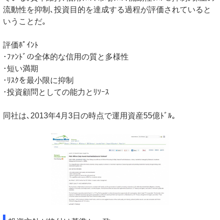
流動性を抑制､投資目的を達成する過程が評価されていると
いうことだ｡
評価ﾎﾟｲﾝﾄ
･ﾌｧﾝﾄﾞの全体的な信用の質と多様性
･短い満期
･ﾘｽｸを最小限に抑制
･投資顧問としての能力とﾘｿｰｽ
同社は､2013年4月3日の時点で運用資産55億ﾄﾞﾙ｡