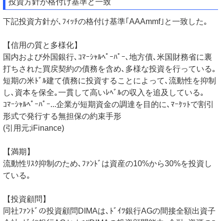
投資方針が格付け基準と一致
下記投資方針が､ﾌｨｯﾁの格付け基準｢AAAmmf｣と一致した｡
【信用の質と多様化】
国内および外国銀行､ｺﾏｰｼｬﾙﾍﾟｰﾊﾟｰ､地方債､米国財務省に裏
打ちされた買戻契約の債務を含め､多様な投資を行っている｡
短期の米ﾄﾞﾙ建て債務に投資することによって､流動性を抑制
し､資本を保全｡一貫して高いﾚﾍﾞﾙの収入を追及している｡
ｺﾏｰｼｬﾙﾍﾟｰﾊﾟｰ...企業が短期資金の調達を目的に､ﾏｰｹｯﾄで割引
形式で発行する無担保の約束手形
(引用元;iFinance)
【満期】
流動性ﾘｽｸ抑制のため､ﾌｧﾝﾄﾞは資産の10%から30%を投資し
ている｡
【投資顧問】
同社ﾌｧﾝﾄﾞの投資顧問DIMAは､ﾄﾞｲﾂ銀行AGの間接全額出資子