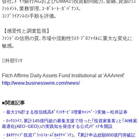
会社｡ﾄﾞｲﾂ銀行AGおよびDIMAの投資顧問能力､金融､資源のｺ
ﾐｯﾄﾒﾝﾄ､業務管理､ｺｰﾎﾟﾚｰﾄ･ｶﾞﾊﾞﾅﾝｽ､
ｺﾝﾌﾟﾗｲｱﾝｽの手順を評価｡
【感受性と調査監視】
ﾌｧﾝﾄﾞの信用の質､市場や流動性ﾘｽｸ·ﾌﾟﾛﾌｧｲﾙに重大な変化に
敏感｡
外部ﾘﾝｸ
Fitch Affirms Daily Assets Fund Institutional at 'AAAmmf'
http://www.businesswire.com/news/
■関連記事
・最大1%貯まる投信残高ﾎﾟｲﾝﾄｻｰﾋﾞｽ増量ｷｬﾝﾍﾟｰﾝ実施～松井証券
・ﾛｯｸｽﾗｲﾌ､累計145億円超の募集支援で培った｢投資家集客｣と｢AI検索
最適化(AEO･GEO)｣の実践知を発信する公式ﾒﾃﾞｨｱを開設
・ｵﾙﾀﾅﾃｨﾌﾞ投資ﾌﾟﾗｯﾄﾌｫｰﾑ｢ｵﾙﾀﾅﾊﾞﾝｸ｣､『累計申込総額800億円突破記