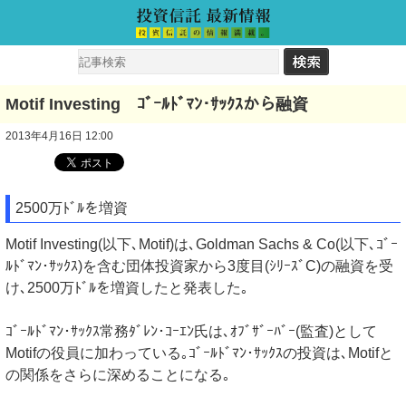
Motif Investing ｺﾞｰﾙﾄﾞﾏﾝ･ｻｯｸｽから融資
2013年4月16日 12:00
2500万ﾄﾞﾙを増資
Motif Investing(以下､Motif)は､Goldman Sachs & Co(以下､ｺﾞｰ
ﾙﾄﾞﾏﾝ･ｻｯｸｽ)を含む団体投資家から3度目(ｼﾘｰｽﾞC)の融資を受
け､2500万ﾄﾞﾙを増資したと発表した｡
ｺﾞｰﾙﾄﾞﾏﾝ･ｻｯｸｽ常務ﾀﾞﾚﾝ･ｺｰｴﾝ氏は､ｵﾌﾞｻﾞｰﾊﾞｰ(監査)として
Motifの役員に加わっている｡ｺﾞｰﾙﾄﾞﾏﾝ･ｻｯｸｽの投資は､Motifと
の関係をさらに深めることになる｡