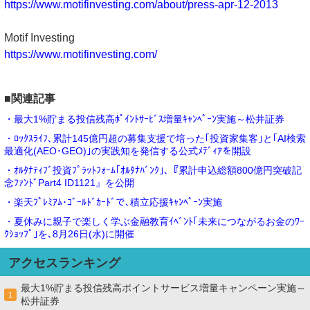
https://www.motifinvesting.com/about/press-apr-12-2013
Motif Investing
https://www.motifinvesting.com/
■関連記事
・最大1%貯まる投信残高ﾎﾟｲﾝﾄｻｰﾋﾞｽ増量ｷｬﾝﾍﾟｰﾝ実施～松井証券
・ﾛｯｸｽﾗｲﾌ､累計145億円超の募集支援で培った｢投資家集客｣と｢AI検索
最適化(AEO･GEO)｣の実践知を発信する公式ﾒﾃﾞｨｱを開設
・ｵﾙﾀﾅﾃｨﾌﾞ投資ﾌﾟﾗｯﾄﾌｫｰﾑ｢ｵﾙﾀﾅﾊﾞﾝｸ｣､『累計申込総額800億円突破記
念ﾌｧﾝﾄﾞPart4 ID1121』を公開
・楽天ﾌﾟﾚﾐｱﾑ･ｺﾞｰﾙﾄﾞｶｰﾄﾞで､積立応援ｷｬﾝﾍﾟｰﾝ実施
・夏休みに親子で楽しく学ぶ金融教育ｲﾍﾞﾝﾄ｢未来につながるお金のﾜｰ
ｸｼｮｯﾌﾟ｣を､8月26日(水)に開催
アクセスランキング
最大1%貯まる投信残高ポイントサービス増量キャンペーン実施～
1
松井証券