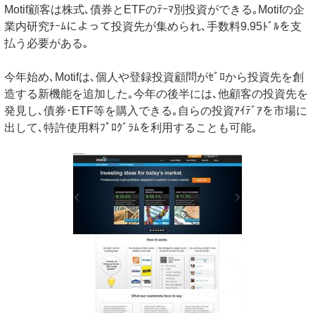
Motif顧客は株式､債券とETFのﾃｰﾏ別投資ができる｡Motifの企
業内研究ﾁｰﾑによって投資先が集められ､手数料9.95ﾄﾞﾙを支
払う必要がある｡
今年始め､Motifは､個人や登録投資顧問がｾﾞﾛから投資先を創
造する新機能を追加した｡今年の後半には､他顧客の投資先を
発見し､債券･ETF等を購入できる｡自らの投資ｱｲﾃﾞｱを市場に
出して､特許使用料ﾌﾟﾛｸﾞﾗﾑを利用することも可能｡