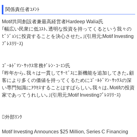
関係責任者ｺﾒﾝﾄ
Motif共同創設者兼最高経営者Hardeep Walia氏
｢幅広い民衆に低ｺｽﾄ､透明な投資を持ってくるという我々の
ﾋﾞｼﾞｮﾝに投資することを決心させた｡｣(引用元;Motif Investing
ﾌﾟﾚｽﾘﾘｰｽ)
ｺﾞｰﾙﾄﾞﾏﾝ･ｻｯｸｽ常務ﾀﾞﾚﾝ･ｺｰｴﾝ氏
｢昨年から､我々は一貫してｻｰﾋﾞｽに新機能を追加してきた｡顧
客により多くの価値を持ってくるためにｺﾞｰﾙﾄﾞﾏﾝ･ｻｯｸｽの深
い専門知識にｱｸｾｽすることはすばらしい｡我々は､Motifの投資
家であってうれしい｡｣(引用元;Motif Investingﾌﾟﾚｽﾘﾘｰｽ)
外部ﾘﾝｸ
Motif Investing Announces $25 Million, Series C Financing