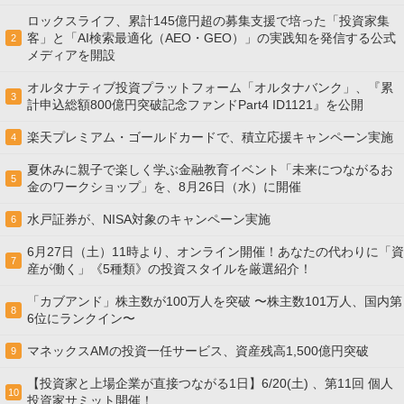
ロックスライフ、累計145億円超の募集支援で培った「投資家集
客」と「AI検索最適化（AEO・GEO）」の実践知を発信する公式
2
メディアを開設
オルタナティブ投資プラットフォーム「オルタナバンク」、『累
3
計申込総額800億円突破記念ファンドPart4 ID1121』を公開
楽天プレミアム・ゴールドカードで、積立応援キャンペーン実施
4
夏休みに親子で楽しく学ぶ金融教育イベント「未来につながるお
5
金のワークショップ」を、8月26日（水）に開催
水戸証券が、NISA対象のキャンペーン実施
6
6月27日（土）11時より、オンライン開催！あなたの代わりに「資
7
産が働く」《5種類》の投資スタイルを厳選紹介！
「カブアンド」株主数が100万人を突破 〜株主数101万人、国内第
8
6位にランクイン〜
マネックスAMの投資一任サービス、資産残高1,500億円突破
9
【投資家と上場企業が直接つながる1日】6/20(土) 、第11回 個人
10
投資家サミット開催！