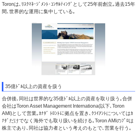
Toronは､ﾘｽｸﾏﾈｰｼﾞﾒﾝﾄ･ｺﾝｻﾙﾃｨﾝｸﾞとして25年前創立｡過去15年
間､世界的な運用に集中している｡
35億ﾄﾞﾙ以上の資産を扱う
合併後､同社は世界的な35億ﾄﾞﾙ以上の資産を取り扱う｡合併
会社はToron Asset Management Internationa(以下､Toron
AMI)として営業｡ｶﾅﾀﾞ ﾄﾛﾝﾄに拠点を置き､ｸﾗｲｱﾝﾄについてはｶ
ﾅﾀﾞだけでなく海外でも取り扱いを続ける｡Toron AMIのﾌﾟﾛは
株主であり､同社は協力者という考えのもとで､営業を行う｡