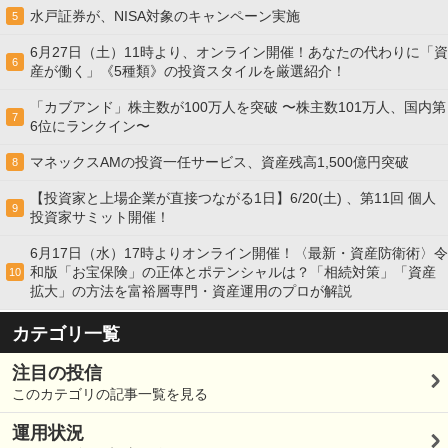
水戸証券が、NISA対象のキャンペーン実施
5
6月27日（土）11時より、オンライン開催！あなたの代わりに「資
6
産が働く」《5種類》の投資スタイルを厳選紹介！
「カブアンド」株主数が100万人を突破 〜株主数101万人、国内第
7
6位にランクイン〜
マネックスAMの投資一任サービス、資産残高1,500億円突破
8
【投資家と上場企業が直接つながる1日】6/20(土) 、第11回 個人
9
投資家サミット開催！
6月17日（水）17時よりオンライン開催！〈最新・資産防衛術〉令
和版「お宝保険」の正体とポテンシャルは？「相続対策」「資産
10
拡大」の方法を富裕層専門・資産運用のプロが解説
カテゴリ一覧
注目の投信
このカテゴリの記事一覧を見る
運用状況