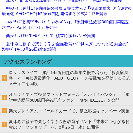
・ﾛｯｸｽﾗｲﾌ､累計145億円超の募集支援で培った｢投資家集客｣と｢AI検索
最適化(AEO･GEO)｣の実践知を発信する公式ﾒﾃﾞｨｱを開設
・ｵﾙﾀﾅﾃｨﾌﾞ投資ﾌﾟﾗｯﾄﾌｫｰﾑ｢ｵﾙﾀﾅﾊﾞﾝｸ｣､『累計申込総額800億円突破記
念ﾌｧﾝﾄﾞPart4 ID1121』を公開
・楽天ﾌﾟﾚﾐｱﾑ･ｺﾞｰﾙﾄﾞｶｰﾄﾞで､積立応援ｷｬﾝﾍﾟｰﾝ実施
・夏休みに親子で楽しく学ぶ金融教育ｲﾍﾞﾝﾄ｢未来につながるお金のﾜｰ
ｸｼｮｯﾌﾟ｣を､8月26日(水)に開催
アクセスランキング
ロックスライフ、累計145億円超の募集支援で培った「投資家集
客」と「AI検索最適化（AEO・GEO）」の実践知を発信する公式
1
メディアを開設
オルタナティブ投資プラットフォーム「オルタナバンク」、『累
2
計申込総額800億円突破記念ファンドPart4 ID1121』を公開
楽天プレミアム・ゴールドカードで、積立応援キャンペーン実施
3
夏休みに親子で楽しく学ぶ金融教育イベント「未来につながるお
4
金のワークショップ」を、8月26日（水）に開催