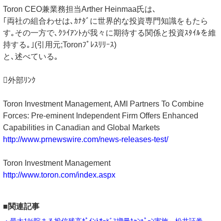
Toron CEO兼業務担当Arther Heinmaa氏は､
｢両社の組合わせは､ｶﾅﾀﾞに世界的な投資専門知識をもたら
す｡その一方で､ｸﾗｲｱﾝﾄが我々に期待する関係と投資ｽﾀｲﾙを維
持する｡｣(引用元;Toronﾌﾟﾚｽﾘﾘｰｽ)
と､述べている｡
外部ﾘﾝｸ
Toron Investment Management, AMI Partners To Combine
Forces: Pre-eminent Independent Firm Offers Enhanced
Capabilities in Canadian and Global Markets
http://www.prnewswire.com/news-releases-test/
Toron Investment Management
http://www.toron.com/index.aspx
■関連記事
・最大1%貯まる投信残高ﾎﾟｲﾝﾄｻｰﾋﾞｽ増量ｷｬﾝﾍﾟｰﾝ実施～松井証券