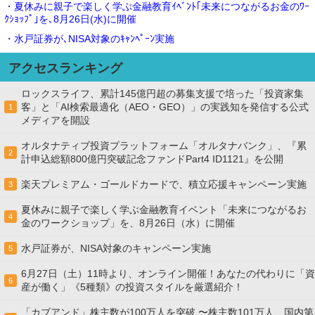
・夏休みに親子で楽しく学ぶ金融教育ｲﾍﾞﾝﾄ｢未来につながるお金のﾜｰ
ｸｼｮｯﾌﾟ｣を､8月26日(水)に開催
・水戸証券が､NISA対象のｷｬﾝﾍﾟｰﾝ実施
アクセスランキング
ロックスライフ、累計145億円超の募集支援で培った「投資家集
客」と「AI検索最適化（AEO・GEO）」の実践知を発信する公式
1
メディアを開設
オルタナティブ投資プラットフォーム「オルタナバンク」、『累
2
計申込総額800億円突破記念ファンドPart4 ID1121』を公開
楽天プレミアム・ゴールドカードで、積立応援キャンペーン実施
3
夏休みに親子で楽しく学ぶ金融教育イベント「未来につながるお
4
金のワークショップ」を、8月26日（水）に開催
水戸証券が、NISA対象のキャンペーン実施
5
6月27日（土）11時より、オンライン開催！あなたの代わりに「資
6
産が働く」《5種類》の投資スタイルを厳選紹介！
「カブアンド」株主数が100万人を突破 〜株主数101万人、国内第