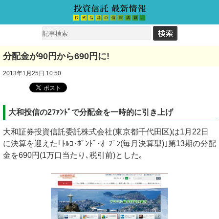
分配金が90円から690円に!
2013年1月25日 10:50
大和投信の2ﾌｧﾝﾄﾞで分配金を一時的に引き上げ
大和証券投資信託委託株式会社(東京都千代田区)は1月22日
に決算を迎えた｢ﾄﾙｺ･ﾎﾞﾝﾄﾞ･ｵｰﾌﾟﾝ(毎月決算型)｣第13期の分配
金を690円(1万口当たり､税引前)とした｡