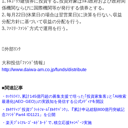
1､ﾄﾙｺ･ﾘﾗ建債券に投資する｡投資対象はﾄﾙｺ政府および政府関
係機関ならびに国際機関等が発行する債券とする｡
2､毎月22日(休業日の場合は翌営業日)に決算を行ない､収益
分配方針に基づいて収益の分配を行う｡
3､ﾌｧﾐﾘｰﾌｧﾝﾄﾞ方式で運用を行う｡
外部ﾘﾝｸ
大和投信｢ﾌｧﾝﾄﾞ情報｣
http://www.daiwa-am.co.jp/funds/distribute
■関連記事
・ﾛｯｸｽﾗｲﾌ､累計145億円超の募集支援で培った｢投資家集客｣と｢AI検索
最適化(AEO･GEO)｣の実践知を発信する公式ﾒﾃﾞｨｱを開設
・ｵﾙﾀﾅﾃｨﾌﾞ投資ﾌﾟﾗｯﾄﾌｫｰﾑ｢ｵﾙﾀﾅﾊﾞﾝｸ｣､『累計申込総額800億円突破記
念ﾌｧﾝﾄﾞPart4 ID1121』を公開
・楽天ﾌﾟﾚﾐｱﾑ･ｺﾞｰﾙﾄﾞｶｰﾄﾞで､積立応援ｷｬﾝﾍﾟｰﾝ実施