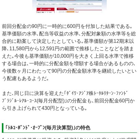
前回分配金の90円に一時的に600円を付加した結果である｡
基準価額の水準､配当等収益の水準､分配対象額の水準等を総
合的に勘案して決定したとしている｡基準価額が第12期末以
降､11,580円から12,591円の範囲で推移したことなどを踏ま
えた｡今後も基準価額が10,000円を大きく上回る水準で推移
する場合は､一時的に分配金額を増額する場合があるものの､
今後数ヶ月にわたって90円の分配金額水準を継続したいとい
う配慮もあるようだ｡
また､同じ日に決算を迎えた｢ﾀﾞｲﾜ･ｱｼﾞｱ株ﾄｰﾀﾙﾘﾀｰﾝ･ﾌｧﾝﾄﾞ
ﾌﾞﾗｼﾞﾙ･ﾚｱﾙ･ｺｰｽ(毎月分配型)｣の分配金も､前回分配金60円か
ら引き上げられて430円となっている｡
｢ﾄﾙｺ･ﾎﾞﾝﾄﾞ･ｵｰﾌﾟﾝ(毎月決算型)｣の特色