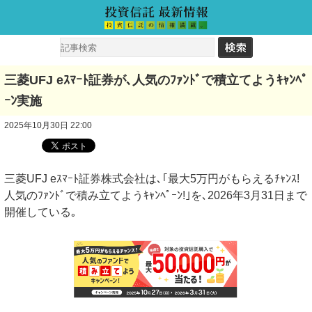
三菱UFJ eｽﾏｰﾄ証券が､人気のﾌｧﾝﾄﾞで積立てようｷｬﾝﾍﾟ
ｰﾝ実施
2025年10月30日 22:00
三菱UFJ eｽﾏｰﾄ証券株式会社は､｢最大5万円がもらえるﾁｬﾝｽ!
人気のﾌｧﾝﾄﾞで積み立てようｷｬﾝﾍﾟｰﾝ!｣を､2026年3月31日まで
開催している｡