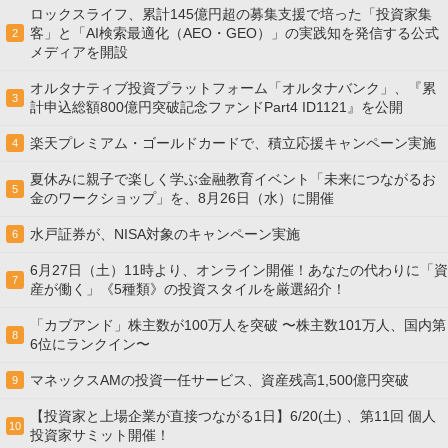
ロックスライフ、累計145億円超の募集支援で培った「投資家集
客」と「AI検索最適化（AEO・GEO）」の実践知を発信する公式
2
メディアを開設
オルタナティブ投資プラットフォーム「オルタナバンク」、『累
3
計申込総額800億円突破記念ファンドPart4 ID1121』を公開
楽天プレミアム・ゴールドカードで、積立応援キャンペーン実施
4
夏休みに親子で楽しく学ぶ金融教育イベント「未来につながるお
5
金のワークショップ」を、8月26日（水）に開催
水戸証券が、NISA対象のキャンペーン実施
6
6月27日（土）11時より、オンライン開催！あなたの代わりに「資
7
産が働く」《5種類》の投資スタイルを厳選紹介！
「カブアンド」株主数が100万人を突破 〜株主数101万人、国内第
8
6位にランクイン〜
マネックスAMの投資一任サービス、資産残高1,500億円突破
9
【投資家と上場企業が直接つながる1日】6/20(土) 、第11回 個人
10
投資家サミット開催！