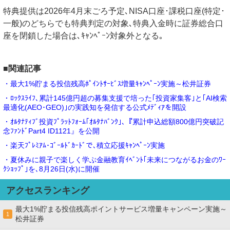
特典提供は2026年4月末ごろ予定､NISA口座･課税口座(特定･
一般)のどちらでも特典判定の対象､特典入金時に証券総合口
座を閉鎖した場合は､ｷｬﾝﾍﾟｰﾝ対象外となる｡
■関連記事
・最大1%貯まる投信残高ﾎﾟｲﾝﾄｻｰﾋﾞｽ増量ｷｬﾝﾍﾟｰﾝ実施～松井証券
・ﾛｯｸｽﾗｲﾌ､累計145億円超の募集支援で培った｢投資家集客｣と｢AI検索
最適化(AEO･GEO)｣の実践知を発信する公式ﾒﾃﾞｨｱを開設
・ｵﾙﾀﾅﾃｨﾌﾞ投資ﾌﾟﾗｯﾄﾌｫｰﾑ｢ｵﾙﾀﾅﾊﾞﾝｸ｣､『累計申込総額800億円突破記
念ﾌｧﾝﾄﾞPart4 ID1121』を公開
・楽天ﾌﾟﾚﾐｱﾑ･ｺﾞｰﾙﾄﾞｶｰﾄﾞで､積立応援ｷｬﾝﾍﾟｰﾝ実施
・夏休みに親子で楽しく学ぶ金融教育ｲﾍﾞﾝﾄ｢未来につながるお金のﾜｰ
ｸｼｮｯﾌﾟ｣を､8月26日(水)に開催
アクセスランキング
最大1%貯まる投信残高ポイントサービス増量キャンペーン実施～
1
松井証券