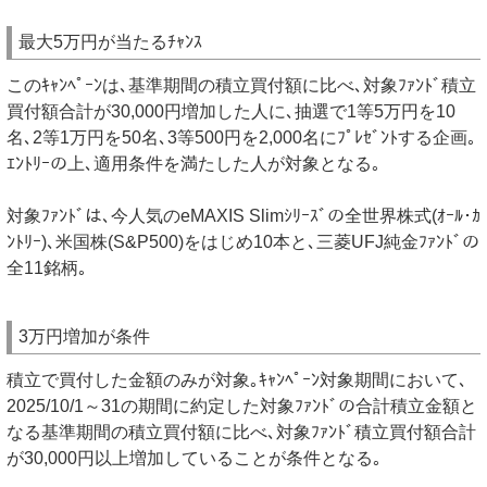
最大5万円が当たるﾁｬﾝｽ
このｷｬﾝﾍﾟｰﾝは､基準期間の積立買付額に比べ､対象ﾌｧﾝﾄﾞ積立
買付額合計が30,000円増加した人に､抽選で1等5万円を10
名､2等1万円を50名､3等500円を2,000名にﾌﾟﾚｾﾞﾝﾄする企画｡
ｴﾝﾄﾘｰの上､適用条件を満たした人が対象となる｡
対象ﾌｧﾝﾄﾞは､今人気のeMAXIS Slimｼﾘｰｽﾞの全世界株式(ｵｰﾙ･ｶ
ﾝﾄﾘｰ)､米国株(S&P500)をはじめ10本と､三菱UFJ純金ﾌｧﾝﾄﾞの
全11銘柄｡
3万円増加が条件
積立で買付した金額のみが対象｡ｷｬﾝﾍﾟｰﾝ対象期間において､
2025/10/1～31の期間に約定した対象ﾌｧﾝﾄﾞの合計積立金額と
なる基準期間の積立買付額に比べ､対象ﾌｧﾝﾄﾞ積立買付額合計
が30,000円以上増加していることが条件となる｡