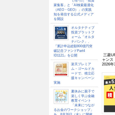
で培った「投資
家集客」と「AI検索最適化
（AEO・GEO）」の実践
知を発信する公式メディア
を開設
オルタナティブ
投資プラットフ
ォーム「オルタ
ナバンク」、
『累計申込総額800億円突
破記念ファンドPart4
三菱U
ID1121』を公開
ャンス
楽天プレミア
2026
ム・ゴールドカ
ードで、積立応
援キャンペーン
実施
夏休みに親子で
楽しく学ぶ金融
教育イベント
「未来につなが
るお金のワークショップ」
を、8月26日（水）に開催