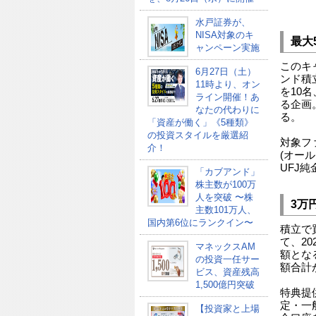
水戸証券が、
NISA対象のキ
最大
ャンペーン実施
このキ
6月27日（土）
ンド積
11時より、オン
を10名
ライン開催！あ
る企画
なたの代わりに
る。
「資産が働く」《5種類》
の投資スタイルを厳選紹
対象ファ
介！
(オール
UFJ
「カブアンド」
株主数が100万
人を突破 〜株
3万
主数101万人、
国内第6位にランクイン〜
積立で
て、20
マネックスAM
額とな
の投資一任サー
額合計
ビス、資産残高
1,500億円突破
特典提
定・一
【投資家と上場