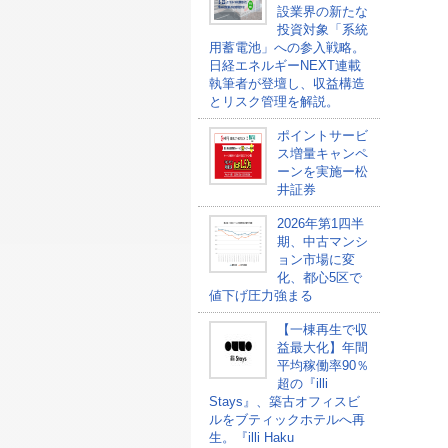
設業界の新たな
投資対象「系統
用蓄電池」への参入戦略。
日経エネルギーNEXT連載
執筆者が登壇し、収益構造
とリスク管理を解説。
ポイントサービ
ス増量キャンペ
ーンを実施ー松
井証券
2026年第1四半
期、中古マンシ
ョン市場に変
化、都心5区で
値下げ圧力強まる
【一棟再生で収
益最大化】年間
平均稼働率90％
超の『illi
Stays』、築古オフィスビ
ルをブティックホテルへ再
生。『illi Haku