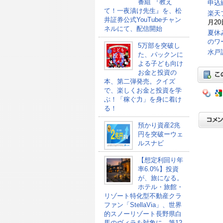
番組 『教え
申込総
て！一夜漬け先生』を、松
楽天
井証券公式YouTubeチャン
月20
ネルにて、配信開始
夏休
のワ
5万部を突破し
水戸
た、パックンに
よる子ども向け
お金と投資の
本、第二弾発売。クイズ
で、楽しくお金と投資を学
ぶ！「稼ぐ力」を身に着け
る！
預かり資産2兆
円を突破ーウェ
ルスナビ
【想定利回り年
率6.0%】投資
が、旅になる。
ホテル・旅館・
リゾート特化型不動産クラ
ファン「StellaVia」、世界
的スノーリゾート長野県白
馬のヴィラを対象に、第12