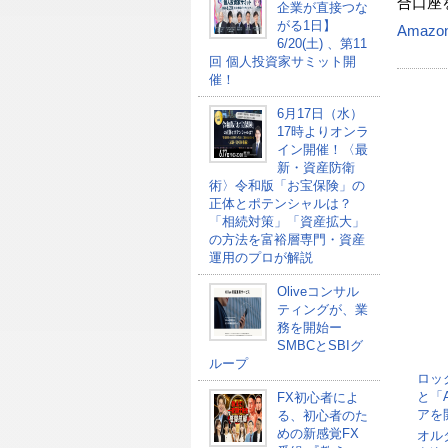
合口座
企業が直接つな
がる1日】
Amazo
6/20(土) 、第11
回 個人投資家サミット開
催！
6月17日（水）
17時よりオンラ
イン開催！〈最
新・資産防衛
術〉令和版「お宝保険」の
正体とポテンシャルは？
「相続対策」「資産拡大」
の方法を富裕層専門・資産
運用のプロが解説
Oliveコンサル
ティングが、業
務を開始ー
SMBCとSBIグ
ループ
ロッ
と「
FX初心者によ
アを
る、初心者のた
めの新感覚FX
オル