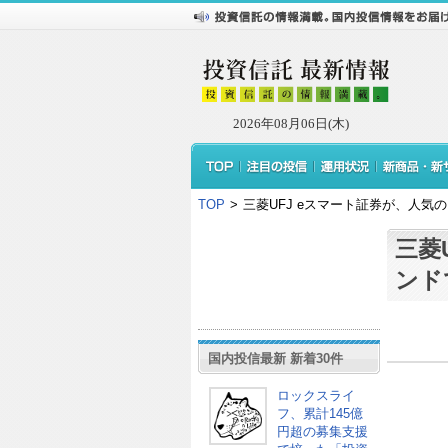
2026年08月06日(木)
TOP
>
三菱UFJ eスマート証券が、人
三菱
ンド
国内投信最新 新着30件
ロックスライ
フ、累計145億
円超の募集支援