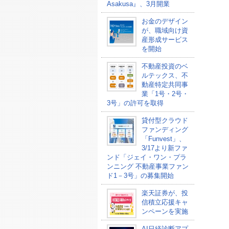
Asakusa』、3月開業
お金のデザイン
が、職域向け資
産形成サービス
を開始
不動産投資のベ
ルテックス、不
動産特定共同事
業「1号・2号・
3号」の許可を取得
貸付型クラウド
ファンディング
「Funvest」、
3/17より新ファ
ンド「ジェイ・ワン・プラ
ンニング 不動産事業ファン
ド1－3号」の募集開始
楽天証券が、投
信積立応援キャ
ンペーンを実施
AI日経診断アプ