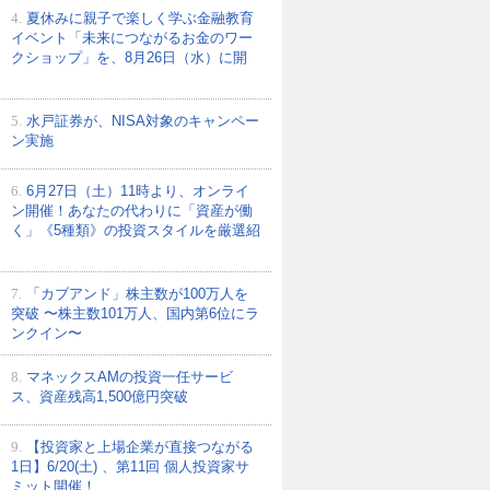
4.
夏休みに親子で楽しく学ぶ金融教育
イベント「未来につながるお金のワー
クショップ」を、8月26日（水）に開
5.
水戸証券が、NISA対象のキャンペー
ン実施
6.
6月27日（土）11時より、オンライ
ン開催！あなたの代わりに「資産が働
く」《5種類》の投資スタイルを厳選紹
7.
「カブアンド」株主数が100万人を
突破 〜株主数101万人、国内第6位にラ
ンクイン〜
8.
マネックスAMの投資一任サービ
ス、資産残高1,500億円突破
9.
【投資家と上場企業が直接つながる
1日】6/20(土) 、第11回 個人投資家サ
ミット開催！