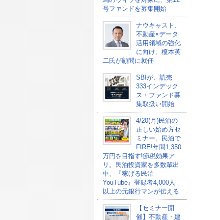
号ファンドを募集開始
ナウキャスト、
不動産×データ
活用領域の強化
に向け、榎本英
二氏が顧問に就任
SBIが、読売
333インデック
ス・ファンド募
集取扱い開始
4/20(月)民泊の
正しい始め方セ
ミナー。民泊で
FIRE!年間1,350
万円を目指す!節税効果ア
リ。民泊投資家を多数輩出
中、『稼げる民泊
YouTube』登録者4,000人
以上の元銀行マンが伝える
【セミナー開
催】不動産・建