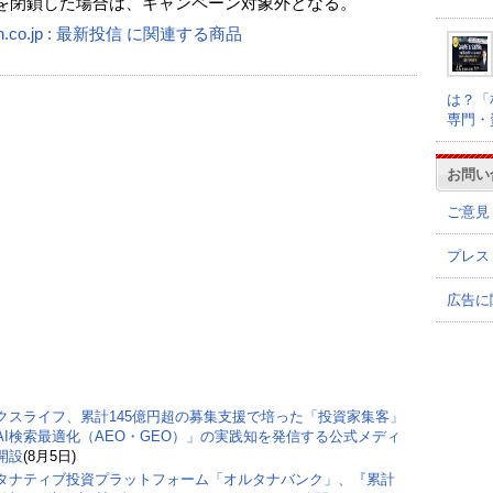
を閉鎖した場合は、キャンペーン対象外となる。
n.co.jp : 最新投信 に関連する商品
は？「
専門・
お問い
ご意見
プレス
広告に
クスライフ、累計145億円超の募集支援で培った「投資家集客」
AI検索最適化（AEO・GEO）」の実践知を発信する公式メディ
開設
(8月5日)
タナティブ投資プラットフォーム「オルタナバンク」、『累計