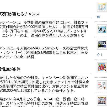
5万円が当たるチャンス
催
ャンペーンは、基準期間の積立買付額に比べ、対象ファ
立買付額合計が30,000円増加した人に、抽選で1等5万円
、2等1万円を50名、3等500円を2,000名にプレゼントす
。エントリーの上、適用条件を満たした人が対象とな
ンドは、今人気のeMAXIS Slimシリーズの全世界株式
・カントリー)、米国株(S&P500)をはじめ10本と、三菱
介！
純金ファンドの全11銘柄。
円増加が条件
買付した金額のみが対象。キャンペーン対象期間におい
25/10/1～31の期間に約定した対象ファンドの合計積立金
る基準期間の積立買付額に比べ、対象ファンド積立買付
が30,000円以上増加していることが条件となる。
供は2026年4月末ごろ予定、NISA口座・課税口座（特
般）のどちらでも特典判定の対象、特典入金時に証券総