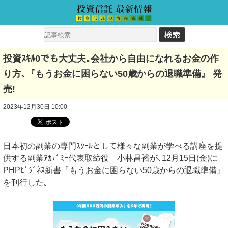
投資ｽｷﾙ0でも大丈夫｡会社から自由になれるお金の作
り方､『もうお金に困らない50歳からの退職準備』 発
売!
2023年12月30日 10:00
⽇本初の副業の専⾨ｽｸｰﾙとして様々な副業が学べる講座を提
供する副業ｱｶﾃﾞﾐｰ代表取締役 ⼩林昌裕が､12月15日(金)に
PHPﾋﾞｼﾞﾈｽ新書『もうお金に困らない50歳からの退職準備』
を刊行した｡