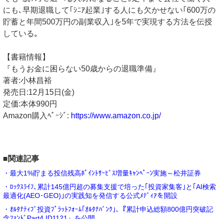
にも､早期退職して｢ｼﾆｱ起業｣する人にも欠かせない｢600万の
貯蓄と年間500万円の副業収入｣を5年で実現する方法を伝授
している｡
【書籍情報】
『もうお金に困らない50歳からの退職準備』
著者:小林昌裕
発売日:12月15日(金)
定価:本体990円
Amazon購入ﾍﾟｰｼﾞ:
https://www.amazon.co.jp/
■関連記事
・最大1%貯まる投信残高ﾎﾟｲﾝﾄｻｰﾋﾞｽ増量ｷｬﾝﾍﾟｰﾝ実施～松井証券
・ﾛｯｸｽﾗｲﾌ､累計145億円超の募集支援で培った｢投資家集客｣と｢AI検索
最適化(AEO･GEO)｣の実践知を発信する公式ﾒﾃﾞｨｱを開設
・ｵﾙﾀﾅﾃｨﾌﾞ投資ﾌﾟﾗｯﾄﾌｫｰﾑ｢ｵﾙﾀﾅﾊﾞﾝｸ｣､『累計申込総額800億円突破記
念ﾌｧﾝﾄﾞPart4 ID1121』を公開