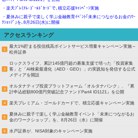
・楽天ﾌﾟﾚﾐｱﾑ･ｺﾞｰﾙﾄﾞｶｰﾄﾞで､積立応援ｷｬﾝﾍﾟｰﾝ実施
・夏休みに親子で楽しく学ぶ金融教育ｲﾍﾞﾝﾄ｢未来につながるお金のﾜｰ
ｸｼｮｯﾌﾟ｣を､8月26日(水)に開催
アクセスランキング
最大1%貯まる投信残高ポイントサービス増量キャンペーン実施～
1
松井証券
ロックスライフ、累計145億円超の募集支援で培った「投資家集
客」と「AI検索最適化（AEO・GEO）」の実践知を発信する公式
2
メディアを開設
オルタナティブ投資プラットフォーム「オルタナバンク」、『累
3
計申込総額800億円突破記念ファンドPart4 ID1121』を公開
楽天プレミアム・ゴールドカードで、積立応援キャンペーン実施
4
夏休みに親子で楽しく学ぶ金融教育イベント「未来につながるお
5
金のワークショップ」を、8月26日（水）に開催
水戸証券が、NISA対象のキャンペーン実施
6