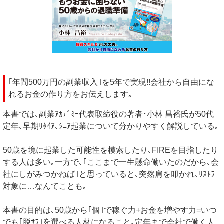
｢年間500万円の副業収入｣を5年で実現!!会社から自由にな
れるお金の作り方をお伝えします｡
本書では､副業ｱｶﾃﾞﾐｰ代表取締役の著者･小林 昌裕氏が50代
定年､早期ﾘﾀｲｱ､ｼﾆｱ起業について分かりやすく解説している｡
50歳を境に起業した可能性を模索したり､FIREを目指したり
する人は多い｡一方で､｢ここまで一生懸命働いたのだから､会
社にしがみつかねば｣と思っていると､突然肩を叩かれ､ﾘｽﾄﾗ
対象に…なんてことも｡
本書の目的は､50歳から｢個｣で稼ぐ力+お金を増やす力=いつ
でも｢脱ｻﾗ｣を選べる人材になること｡定年まで会社で働く人