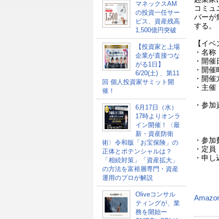
マネックスAM
コミュ
の投資一任サー
バーが
ビス、資産残高
する。
1,500億円突破
【イベ
【投資家と上場
・名称：『T
企業が直接つな
・開催
がる1日】
・開催
6/20(土) 、第11
・開催
回 個人投資家サミット開
・主催
催！
阪池
・参加
6月17日（水）
関係
17時よりオンラ
大企
イン開催！〈最
新・資産防衛
・参加
術〉令和版「お宝保険」の
・定員
正体とポテンシャルは？
・申し
「相続対策」「資産拡大」
の方法を富裕層専門・資産
運用のプロが解説
Oliveコンサル
Amazo
ティングが、業
務を開始ー