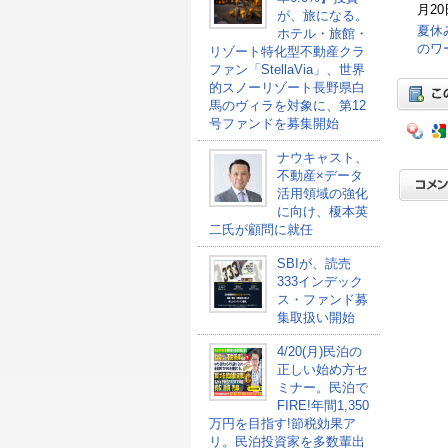
月20
が、旅になる。
夏休
ホテル・旅館・
のワ
リゾート特化型不動産クラ
ファン「StellaVia」、世界
的スノーリゾート長野県白
馬のヴィラを対象に、第12
号ファンドを募集開始
ナウキャスト、
不動産×データ
活用領域の強化
に向け、榎本英
二氏が顧問に就任
SBIが、読売
333インデック
ス・ファンド募
集取扱い開始
4/20(月)民泊の
正しい始め方セ
ミナー。民泊で
FIRE!年間1,350
万円を目指す!節税効果ア
リ。民泊投資家を多数輩出