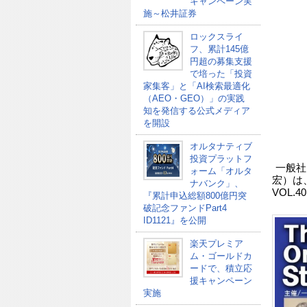
キャンペーン実
施～松井証券
ロックスライ
フ、累計145億
円超の募集支援
で培った「投資
家集客」と「AI検索最適化
（AEO・GEO）」の実践
知を発信する公式メディア
を開設
オルタナティブ
投資プラットフ
一般社
ォーム「オルタ
宏）は、9
ナバンク」、
VOL.
『累計申込総額800億円突
破記念ファンドPart4
ID1121』を公開
楽天プレミア
ム・ゴールドカ
ードで、積立応
援キャンペーン
実施