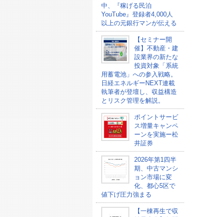
中、『稼げる民泊
YouTube』登録者4,000人
以上の元銀行マンが伝える
【セミナー開
催】不動産・建
設業界の新たな
投資対象「系統
用蓄電池」への参入戦略。
日経エネルギーNEXT連載
執筆者が登壇し、収益構造
とリスク管理を解説。
ポイントサービ
ス増量キャンペ
ーンを実施ー松
井証券
2026年第1四半
期、中古マンシ
ョン市場に変
化、都心5区で
値下げ圧力強まる
【一棟再生で収