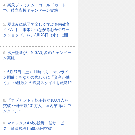
4.
楽天プレミアム・ゴールドカード
で、積立応援キャンペーン実施
5.
夏休みに親子で楽しく学ぶ金融教育
イベント「未来につながるお金のワー
クショップ」を、8月26日（水）に開
6.
水戸証券が、NISA対象のキャンペー
ン実施
7.
6月27日（土）11時より、オンライ
ン開催！あなたの代わりに「資産が働
く」《5種類》の投資スタイルを厳選紹
8.
「カブアンド」株主数が100万人を
突破 〜株主数101万人、国内第6位にラ
ンクイン〜
9.
マネックスAMの投資一任サービ
ス、資産残高1,500億円突破