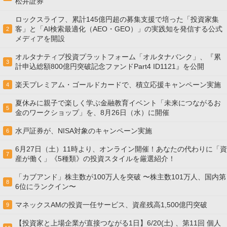
松井証券
ロックスライフ、累計145億円超の募集支援で培った「投資家集
客」と「AI検索最適化（AEO・GEO）」の実践知を発信する公式
2
メディアを開設
オルタナティブ投資プラットフォーム「オルタナバンク」、『累
3
計申込総額800億円突破記念ファンドPart4 ID1121』を公開
楽天プレミアム・ゴールドカードで、積立応援キャンペーン実施
4
夏休みに親子で楽しく学ぶ金融教育イベント「未来につながるお
5
金のワークショップ」を、8月26日（水）に開催
水戸証券が、NISA対象のキャンペーン実施
6
6月27日（土）11時より、オンライン開催！あなたの代わりに「資
7
産が働く」《5種類》の投資スタイルを厳選紹介！
「カブアンド」株主数が100万人を突破 〜株主数101万人、国内第
8
6位にランクイン〜
マネックスAMの投資一任サービス、資産残高1,500億円突破
9
【投資家と上場企業が直接つながる1日】6/20(土) 、第11回 個人