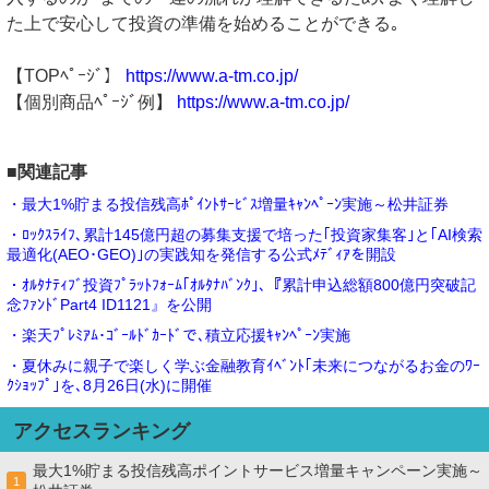
た上で安心して投資の準備を始めることができる｡
【TOPﾍﾟｰｼﾞ】
https://www.a-tm.co.jp/
【個別商品ﾍﾟｰｼﾞ例】
https://www.a-tm.co.jp/
■関連記事
・最大1%貯まる投信残高ﾎﾟｲﾝﾄｻｰﾋﾞｽ増量ｷｬﾝﾍﾟｰﾝ実施～松井証券
・ﾛｯｸｽﾗｲﾌ､累計145億円超の募集支援で培った｢投資家集客｣と｢AI検索
最適化(AEO･GEO)｣の実践知を発信する公式ﾒﾃﾞｨｱを開設
・ｵﾙﾀﾅﾃｨﾌﾞ投資ﾌﾟﾗｯﾄﾌｫｰﾑ｢ｵﾙﾀﾅﾊﾞﾝｸ｣､『累計申込総額800億円突破記
念ﾌｧﾝﾄﾞPart4 ID1121』を公開
・楽天ﾌﾟﾚﾐｱﾑ･ｺﾞｰﾙﾄﾞｶｰﾄﾞで､積立応援ｷｬﾝﾍﾟｰﾝ実施
・夏休みに親子で楽しく学ぶ金融教育ｲﾍﾞﾝﾄ｢未来につながるお金のﾜｰ
ｸｼｮｯﾌﾟ｣を､8月26日(水)に開催
アクセスランキング
最大1%貯まる投信残高ポイントサービス増量キャンペーン実施～
1