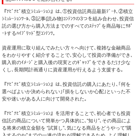
『ﾅﾋﾞﾅﾋﾞ積立ｼﾐｭﾚｰｼｮﾝ』は､①投資信託商品最新ﾃﾞｰﾀ､②積立
ｼﾐｭﾚｰｼｮﾝﾂｰﾙ､③記事(読み物)ｺﾝﾃﾝﾂの3つを組み合わせ､投資信
託の選び方から購入方法までのすべてのｽﾃｯﾌﾟを商品毎にｻﾎﾟ
ｰﾄするﾊｲﾌﾞﾘｯﾄﾞ型ｺﾝﾃﾝﾂ｡
資産運用に取り組んでみたい方々へ向けて､複雑な金融商品
をわかりやすく紹介することで､安心して投資の準備ができ､
購入前のｲﾒｰｼﾞと購入後の現実とのｷﾞｬｯﾌﾟをできるだけ少な
くし､長期間計画通りに資産運用が行えるよう支援する｡
『ﾅﾋﾞﾅﾋﾞ積立ｼﾐｭﾚｰｼｮﾝ』は､投資信託の購入にあたり､｢何を
選べばよいか決められない｣｢損をしないか心配｣といった不
安や迷いがある人に向けて開発された｡
『ﾅﾋﾞﾅﾋﾞ積立ｼﾐｭﾚｰｼｮﾝ』を活用することで､初心者でも投資
信託の商品について簡単かつ具体的に､“知り”､その商品によ
る将来の積立金額を “試算し”､気になる商品をどうやって“購
入するのか”までの一連の流れが理解できるため､よく理解し